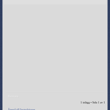
Besvara
1 inlägg • Sida
1
av
1
Återgå till Instruktioner