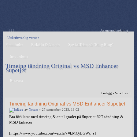
↓↓↓
Avancerad sökning
Utskriftsvänlig version
Forumindex
Praktiskt & Lärorikt
Special,Trim och "Bling Bling"
Instruktioner
Timeing tändning Original vs MSD Enhancer
Supetjet
Besvara
1 inlägg • Sida
1
av
1
Timeing tändning Original vs MSD Enhancer Supetjet
av
Nesam
» 27 september 2025, 19:02
Bra förklarat med timeing & antal grader på Superjet 62T tändning &
MSD Enhacer
[https://www.youtube.com/watch?v=kMOjfJGWc_s]