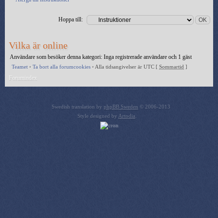
Hoppa till:
Vilka är online
Användare som besöker denna kategori: Inga registrerade användare och 1 gäst
Teamet
•
Ta bort alla forumcookies
•
Alla tidsangivelser är UTC [
Sommartid
]
Forumindex
Swedish translation by
phpBB Sweden
© 2006-2013
Style designed by
Artodia
.