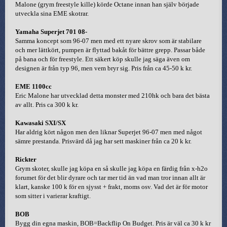
Malone (grym freestyle kille) körde Octane innan han själv började
utveckla sina EME skotrar.
Yamaha Superjet 701 08-
Samma koncept som 96-07 men med ett nyare skrov som är stabilare
och mer lättkört, pumpen är flyttad bakåt för bättre grepp. Passar både
på bana och för freestyle. Ett säkert köp skulle jag säga även om
designen är från typ 96, men vem bryr sig. Pris från ca 45-50 k kr.
EME 1100cc
Eric Malone har utvecklad detta monster med 210hk och bara det bästa
av allt. Pris ca 300 k kr.
Kawasaki SXI/SX
Har aldrig kört någon men den liknar Superjet 96-07 men med något
sämre prestanda. Prisvärd då jag har sett maskiner från ca 20 k kr.
Rickter
Grym skoter, skulle jag köpa en så skulle jag köpa en färdig från x-h2o
forumet för det blir dyrare och tar mer tid än vad man tror innan allt är
klart, kanske 100 k för en sjysst + frakt, moms osv. Vad det är för motor
som sitter i varierar kraftigt.
BOB
Bygg din egna maskin, BOB=Backflip On Budget. Pris är väl ca 30 k kr