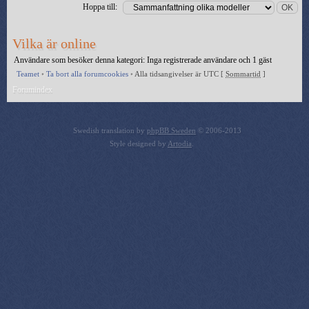
Hoppa till:
Vilka är online
Användare som besöker denna kategori: Inga registrerade användare och 1 gäst
Teamet
•
Ta bort alla forumcookies
•
Alla tidsangivelser är UTC [
Sommartid
]
Forumindex
Swedish translation by
phpBB Sweden
© 2006-2013
Style designed by
Artodia
.