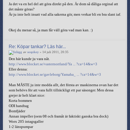
Ja det va en hel del att göra direkt på den. Är dom så dåliga orginal att
det måste göras?
Är ju inte helt insatt vad alla sakerna gör, men verkar bli en bra slant iaf.
Okej du menar så, ja man får väll göra vad man kan. :)
Re: Köpar tankar? Läs här...
av
sospikey
» 14 juli 2011, 20:35
Den här kunde ju vara nåt.
http://www.blocket.se/vasternorrland/Ya ... ?ca=14&w=3
Eller denna:
http://www.blocket.se/gavleborg/Yamaha_ ... ?ca=14&w=3
Man MÅSTE ju inte modda allt, det första av maskinerna ovan har det
som behövs för att vara fullt tillräckligt ett par säsonger. Men dessa
grejer är helt klart nice:
Korta bommen
ODI handtag
Bomfjäder
Annan impeller (oem 08 och framåt är faktiskt ganska bra dock)
Worx 205 intagsgaller
1-2 länspumpar