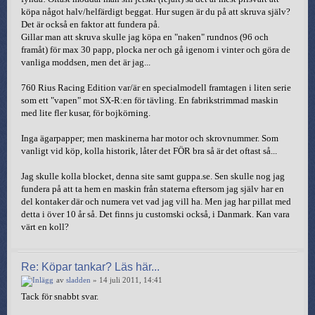
köpa något halv/helfärdigt beggat. Hur sugen är du på att skruva själv?
Det är också en faktor att fundera på.
Gillar man att skruva skulle jag köpa en "naken" rundnos (96 och
framåt) för max 30 papp, plocka ner och gå igenom i vinter och göra de
vanliga moddsen, men det är jag...
760 Rius Racing Edition var/är en specialmodell framtagen i liten serie
som ett "vapen" mot SX-R:en för tävling. En fabrikstrimmad maskin
med lite fler kusar, för bojkörning.
Inga ägarpapper; men maskinerna har motor och skrovnummer. Som
vanligt vid köp, kolla historik, låter det FÖR bra så är det oftast så...
Jag skulle kolla blocket, denna site samt guppa.se. Sen skulle nog jag
fundera på att ta hem en maskin från staterna eftersom jag själv har en
del kontaker där och numera vet vad jag vill ha. Men jag har pillat med
detta i över 10 år så. Det finns ju customski också, i Danmark. Kan vara
värt en koll?
Re: Köpar tankar? Läs här...
av
sladden
» 14 juli 2011, 14:41
Tack för snabbt svar.