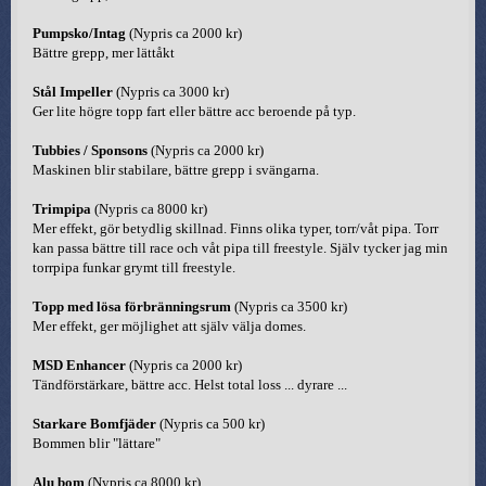
Pumpsko/Intag
(Nypris ca 2000 kr)
Bättre grepp, mer lättåkt
Stål Impeller
(Nypris ca 3000 kr)
Ger lite högre topp fart eller bättre acc beroende på typ.
Tubbies / Sponsons
(Nypris ca 2000 kr)
Maskinen blir stabilare, bättre grepp i svängarna.
Trimpipa
(Nypris ca 8000 kr)
Mer effekt, gör betydlig skillnad. Finns olika typer, torr/våt pipa. Torr
kan passa bättre till race och våt pipa till freestyle. Själv tycker jag min
torrpipa funkar grymt till freestyle.
Topp med lösa förbränningsrum
(Nypris ca 3500 kr)
Mer effekt, ger möjlighet att själv välja domes.
MSD Enhancer
(Nypris ca 2000 kr)
Tändförstärkare, bättre acc. Helst total loss ... dyrare ...
Starkare Bomfjäder
(Nypris ca 500 kr)
Bommen blir "lättare"
Alu bom
(Nypris ca 8000 kr)