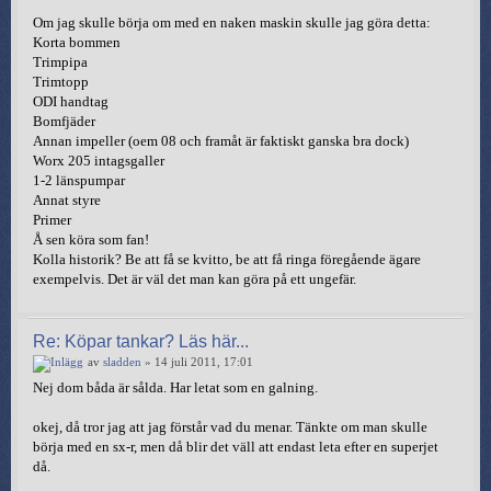
Om jag skulle börja om med en naken maskin skulle jag göra detta:
Korta bommen
Trimpipa
Trimtopp
ODI handtag
Bomfjäder
Annan impeller (oem 08 och framåt är faktiskt ganska bra dock)
Worx 205 intagsgaller
1-2 länspumpar
Annat styre
Primer
Å sen köra som fan!
Kolla historik? Be att få se kvitto, be att få ringa föregående ägare
exempelvis. Det är väl det man kan göra på ett ungefär.
Re: Köpar tankar? Läs här...
av
sladden
» 14 juli 2011, 17:01
Nej dom båda är sålda. Har letat som en galning.
okej, då tror jag att jag förstår vad du menar. Tänkte om man skulle
börja med en sx-r, men då blir det väll att endast leta efter en superjet
då.