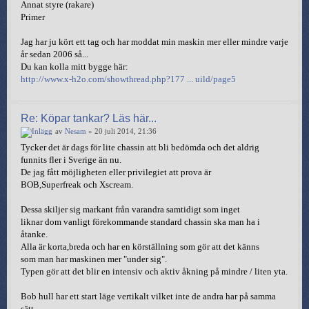
Annat styre (rakare)
Primer
Jag har ju kört ett tag och har moddat min maskin mer eller mindre varje
år sedan 2006 så...
Du kan kolla mitt bygge här:
http://www.x-h2o.com/showthread.php?177 ... uild/page5
Re: Köpar tankar? Läs här...
av
Nesam
» 20 juli 2014, 21:36
Tycker det är dags för lite chassin att bli bedömda och det aldrig
funnits fler i Sverige än nu.
De jag fått möjligheten eller privilegiet att prova är
BOB,Superfreak och Xscream.
Dessa skiljer sig markant från varandra samtidigt som inget
liknar dom vanligt förekommande standard chassin ska man ha i
åtanke.
Alla är korta,breda och har en körställning som gör att det känns
som man har maskinen mer "under sig".
Typen gör att det blir en intensiv och aktiv åkning på mindre / liten yta.
Bob hull har ett start läge vertikalt vilket inte de andra har på samma
sätt