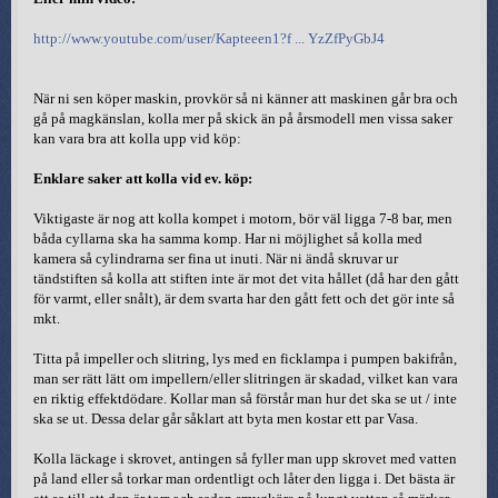
http://www.youtube.com/user/Kapteeen1?f ... YzZfPyGbJ4
När ni sen köper maskin, provkör så ni känner att maskinen går bra och
gå på magkänslan, kolla mer på skick än på årsmodell men vissa saker
kan vara bra att kolla upp vid köp:
Enklare saker att kolla vid ev. köp:
Viktigaste är nog att kolla kompet i motorn, bör väl ligga 7-8 bar, men
båda cyllarna ska ha samma komp. Har ni möjlighet så kolla med
kamera så cylindrarna ser fina ut inuti. När ni ändå skruvar ur
tändstiften så kolla att stiften inte är mot det vita hållet (då har den gått
för varmt, eller snålt), är dem svarta har den gått fett och det gör inte så
mkt.
Titta på impeller och slitring, lys med en ficklampa i pumpen bakifrån,
man ser rätt lätt om impellern/eller slitringen är skadad, vilket kan vara
en riktig effektdödare. Kollar man så förstår man hur det ska se ut / inte
ska se ut. Dessa delar går såklart att byta men kostar ett par Vasa.
Kolla läckage i skrovet, antingen så fyller man upp skrovet med vatten
på land eller så torkar man ordentligt och låter den ligga i. Det bästa är