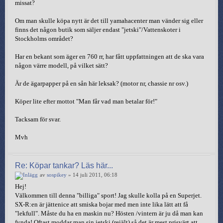
missat?
Om man skulle köpa nytt är det till yamahacenter man vänder sig eller
finns det någon butik som säljer endast "jetski"/Vattenskoter i
Stockholms området?
Har en bekant som äger en 760 rr, har fått uppfattningen att de ska vara
någon värre modell, på vilket sätt?
Är de ägarpapper på en sån här leksak? (motor nr, chassie nr osv.)
Köper lite efter mottot "Man får vad man betalar för!"
Tacksam för svar.
Mvh
Re: Köpar tankar? Läs här...
av
sospikey
» 14 juli 2011, 06:18
Hej!
Välkommen till denna "billiga" sport! Jag skulle kolla på en Superjet.
SX-R:en är jättenice att smiska bojar med men inte lika lätt att få
"lekfull". Måste du ha en maskin nu? Hösten /vintern är ju då man kan
fynda! Oftast moddar man sin jetski (rejält) så det är mest prisvärt att