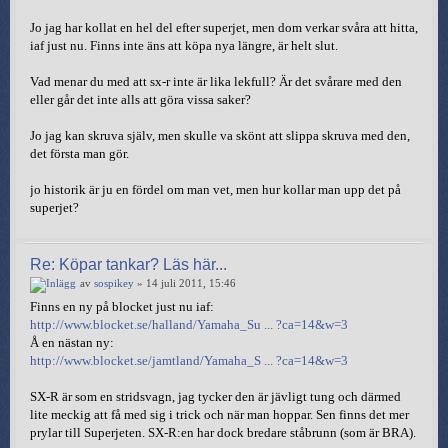
Jo jag har kollat en hel del efter superjet, men dom verkar svåra att hitta,
iaf just nu. Finns inte äns att köpa nya längre, är helt slut.
Vad menar du med att sx-r inte är lika lekfull? Är det svårare med den
eller går det inte alls att göra vissa saker?
Jo jag kan skruva själv, men skulle va skönt att slippa skruva med den,
det första man gör.
jo historik är ju en fördel om man vet, men hur kollar man upp det på
superjet?
Re: Köpar tankar? Läs här...
av
sospikey
» 14 juli 2011, 15:46
Finns en ny på blocket just nu iaf:
http://www.blocket.se/halland/Yamaha_Su ... ?ca=14&w=3
Å en nästan ny:
http://www.blocket.se/jamtland/Yamaha_S ... ?ca=14&w=3
SX-R är som en stridsvagn, jag tycker den är jävligt tung och därmed
lite meckig att få med sig i trick och när man hoppar. Sen finns det mer
prylar till Superjeten. SX-R:en har dock bredare ståbrunn (som är BRA).