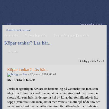
↓↓↓
Avancerad sökning
Utskriftsvänlig version
Forumindex
Märken & modeller
Sammanfattning olika modeller
Köpar tankar? Läs här...
Besvara
14 inlägg • Sida
1
av
1
Köpar tankar? Läs här...
av
Eee
» 22 januari 2010, 09:48
Mer Jetski åt folket!
Jetski är egentligen Kawasakis benämning på vattenskotrar, men som
idag ofta förknippas med den mer rätta benämning ståskoter / stand up
skoter. Hur som helst är det grymt kul att köra, drar förhållandevis lite
soppa (framförallt om man jämför med värre sittskotrar på både snö och
vatten) och maskinerna håller dessutom förhållandevis bra. Undantag