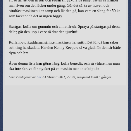
att se till att den är torr och sedan smygköra på lungt vatten så märker
man även om det läcker under gång. Gör det så, ta av huven och
bindfast maskinen i en tamp och låt den gå, kan vara en slang för 50 kr
som läcker och det är ingen biggy.
Startgas, kolla om gummin och annat är ok. Spraya på startgas på dessa
delar, går den upp i varv så drar den tjuvluft.
Kolla motorkuddarna, så inte maskinen har suttit löst för då kan saker
och ting ha skadats. Har den Kenny Keepers så va glad, för dem är både
dyra och bra.
Även denna lista kan göras lång, kolla benedix och så vidare men man
ska inte skruva för mycket på en maskin man inte köpt än.
Senast redigerad av
Eee
23 februari 2011, 22:59, redigerad totalt 5 gånger.