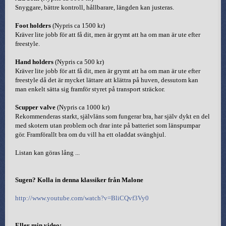
Snyggare, bättre kontroll, hållbarare, längden kan justeras.
Foot holders
(Nypris ca 1500 kr)
Kräver lite jobb för att få dit, men är grymt att ha om man är ute efter
freestyle.
Hand holders
(Nypris ca 500 kr)
Kräver lite jobb för att få dit, men är grymt att ha om man är ute efter
freestyle då det är mycket lättare att klättra på huven, dessutom kan
man enkelt sätta sig framför styret på transport sträckor.
Scupper valve
(Nypris ca 1000 kr)
Rekommenderas starkt, självläns som fungerar bra, har själv dykt en del
med skotern utan problem och drar inte på batteriet som länspumpar
gör. Framförallt bra om du vill ha ett oladdat svänghjul.
Listan kan göras lång ...
Sugen? Kolla in denna klassiker från Malone
http://www.youtube.com/watch?v=BliCQvf3Vy0
Eller min video: