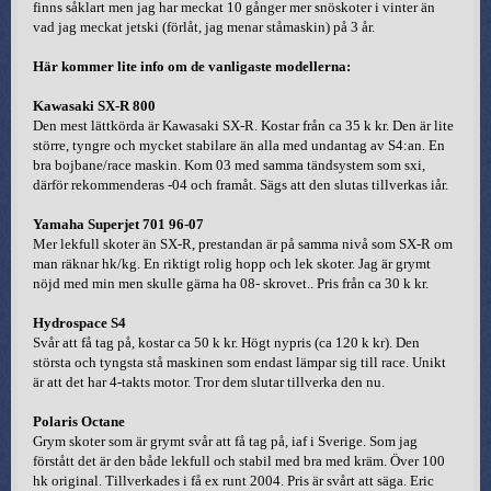
finns såklart men jag har meckat 10 gånger mer snöskoter i vinter än
vad jag meckat jetski (förlåt, jag menar ståmaskin) på 3 år.
Här kommer lite info om de vanligaste modellerna:
Kawasaki SX-R 800
Den mest lättkörda är Kawasaki SX-R. Kostar från ca 35 k kr. Den är lite
större, tyngre och mycket stabilare än alla med undantag av S4:an. En
bra bojbane/race maskin. Kom 03 med samma tändsystem som sxi,
därför rekommenderas -04 och framåt. Sägs att den slutas tillverkas iår.
Yamaha Superjet 701 96-07
Mer lekfull skoter än SX-R, prestandan är på samma nivå som SX-R om
man räknar hk/kg. En riktigt rolig hopp och lek skoter. Jag är grymt
nöjd med min men skulle gärna ha 08- skrovet.. Pris från ca 30 k kr.
Hydrospace S4
Svår att få tag på, kostar ca 50 k kr. Högt nypris (ca 120 k kr). Den
största och tyngsta stå maskinen som endast lämpar sig till race. Unikt
är att det har 4-takts motor. Tror dem slutar tillverka den nu.
Polaris Octane
Grym skoter som är grymt svår att få tag på, iaf i Sverige. Som jag
förstått det är den både lekfull och stabil med bra med kräm. Över 100
hk original. Tillverkades i få ex runt 2004. Pris är svårt att säga. Eric