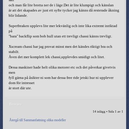
och man får lite brotta ner de i läge.Det är lite klumpigt och känslan
är att det skapades av just ett syfte tycker jag känns då resterade åkning
blir lidande.
Superfreaken upplevs lite mer lekvänlig och inte lika extremt inriktad
på
"bara" backflip som bob hull utan ett trevligt chassi känns trevligt.
Xscream chassi har jag provat minst men det kändes riktigt bra och
stabilt.
Även det mer komplett lek chassi,upplevdes smidigt och litet.
Dessa maskiner hade helt olika motorer etc och det påverkar givetvis
men
fyll gärna på åsikter ni som har dessa free ride jetski hur ni upplever
dom för intresset
är stort där ute.
Besvara
14 inlägg • Sida
1
av
1
Återgå till Sammanfattning olika modeller