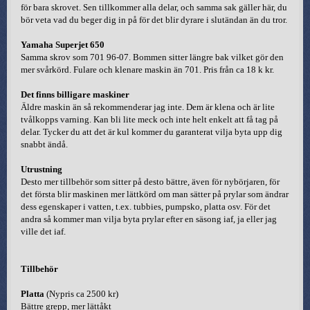
för bara skrovet. Sen tillkommer alla delar, och samma sak gäller här, du
bör veta vad du beger dig in på för det blir dyrare i slutändan än du tror.
Yamaha Superjet 650
Samma skrov som 701 96-07. Bommen sitter längre bak vilket gör den
mer svårkörd. Fulare och klenare maskin än 701. Pris från ca 18 k kr.
Det finns billigare maskiner
Äldre maskin än så rekommenderar jag inte. Dem är klena och är lite
tvålkopps varning. Kan bli lite meck och inte helt enkelt att få tag på
delar. Tycker du att det är kul kommer du garanterat vilja byta upp dig
snabbt ändå.
Utrustning
Desto mer tillbehör som sitter på desto bättre, även för nybörjaren, för
det första blir maskinen mer lättkörd om man sätter på prylar som ändrar
dess egenskaper i vatten, t.ex. tubbies, pumpsko, platta osv. För det
andra så kommer man vilja byta prylar efter en säsong iaf, ja eller jag
ville det iaf.
Tillbehör
Platta
(Nypris ca 2500 kr)
Bättre grepp, mer lättåkt