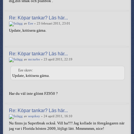
dig,din smak och plånbok .
Re: Köpar tankar? Läs här...
av
Eee
» 23 februari 2011, 23:01
Update, kritisera gärna.
Re: Köpar tankar? Läs här...
av
mr.turbo
» 23 april 2011, 22:19
Eee skrev:
Update, kritisera gärna.
Har du väl inte glömt FZ950 ?
Re: Köpar tankar? Läs här...
av
sospikey
» 24 april 2011, 16:10
Nu finns ju Superfreak också. Vill ha!!!! Jag kollade in föregångaren när
jag var i Florida hösten 2009, löjligt lätt. Mmmmmm, nice!