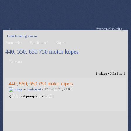
↓↓↓
Avancerad sökning
Utskriftsvänlig version
Forumindex
Fyndhörnan!
Köpes!
440, 550, 650 750 motor köpes
Besvara
1 inlägg • Sida
1
av
1
440, 550, 650 750 motor köpes
av
huricane4
» 17 juni 2021, 21:05
gärna med pump å elsystem.