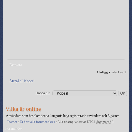
Besvara
1 inlägg • Sida
1
av
1
Återgå till Köpes!
Hoppa till:
Vilka är online
Användare som besöker denna kategori: Inga registrerade användare och 3 gäster
Teamet
•
Ta bort alla forumcookies
•
Alla tidsangivelser är UTC [
Sommartid
]
Forumindex