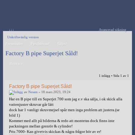
↓↓↓
Avancerad sökning
Utskriftsvänlig version
Forumindex
Fyndhörnan!
Säljes!
Factory B pipe Superjet Såld!
Besvara
1 inlägg • Sida
1
av
1
Factory B pipe Superjet Såld!
av
Nesam
» 18 mars 2023, 19:24
Har en B pipe till en Superjet 700 som jag e.v ska sälja, i ok skick alla
vattenjuster skruvar går lätt
dock har 1 vanligt skruvmejsel spår men inga problem att justera.(se
bild 1)
Kommer med allt på bilderna & redo att monteras dock finns inte
packningen mellan grenrör & cylinder!
Pris:7000- Kan givetvis skickas & några frågor hör av er!