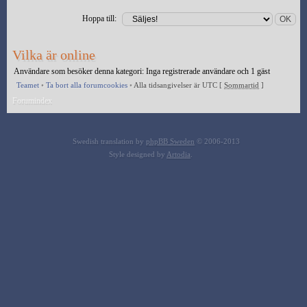
Hoppa till:
Vilka är online
Användare som besöker denna kategori: Inga registrerade användare och 1 gäst
Teamet
•
Ta bort alla forumcookies
•
Alla tidsangivelser är UTC [
Sommartid
]
Forumindex
Swedish translation by
phpBB Sweden
© 2006-2013
Style designed by
Artodia
.