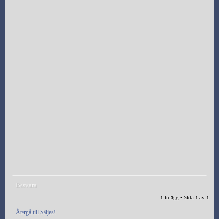
Besvara
1 inlägg • Sida
1
av
1
Återgå till Säljes!