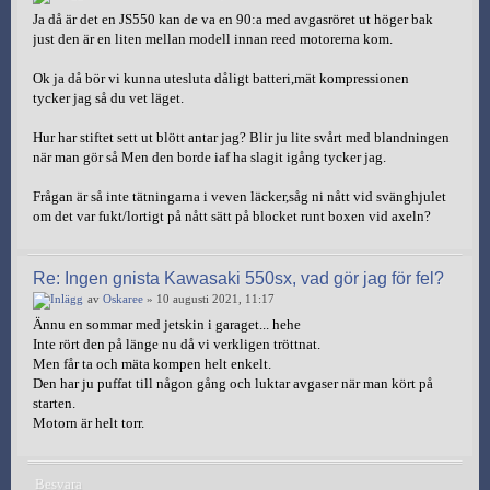
Ja då är det en JS550 kan de va en 90:a med avgasröret ut höger bak
just den är en liten mellan modell innan reed motorerna kom.
Ok ja då bör vi kunna utesluta dåligt batteri,mät kompressionen
tycker jag så du vet läget.
Hur har stiftet sett ut blött antar jag? Blir ju lite svårt med blandningen
när man gör så Men den borde iaf ha slagit igång tycker jag.
Frågan är så inte tätningarna i veven läcker,såg ni nått vid svänghjulet
om det var fukt/lortigt på nått sätt på blocket runt boxen vid axeln?
Re: Ingen gnista Kawasaki 550sx, vad gör jag för fel?
av
Oskaree
» 10 augusti 2021, 11:17
Ännu en sommar med jetskin i garaget... hehe
Inte rört den på länge nu då vi verkligen tröttnat.
Men får ta och mäta kompen helt enkelt.
Den har ju puffat till någon gång och luktar avgaser när man kört på
starten.
Motorn är helt torr.
Besvara