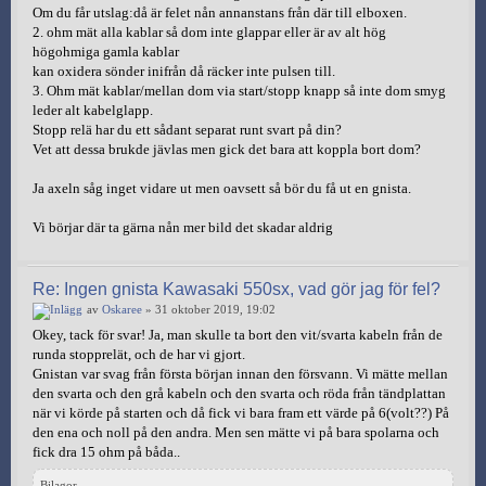
Om du får utslag:då är felet nån annanstans från där till elboxen.
2. ohm mät alla kablar så dom inte glappar eller är av alt hög
högohmiga gamla kablar
kan oxidera sönder inifrån då räcker inte pulsen till.
3. Ohm mät kablar/mellan dom via start/stopp knapp så inte dom smyg
leder alt kabelglapp.
Stopp relä har du ett sådant separat runt svart på din?
Vet att dessa brukde jävlas men gick det bara att koppla bort dom?
Ja axeln såg inget vidare ut men oavsett så bör du få ut en gnista.
Vi börjar där ta gärna nån mer bild det skadar aldrig
Re: Ingen gnista Kawasaki 550sx, vad gör jag för fel?
av
Oskaree
» 31 oktober 2019, 19:02
Okey, tack för svar! Ja, man skulle ta bort den vit/svarta kabeln från de
runda stopprelät, och de har vi gjort.
Gnistan var svag från första början innan den försvann. Vi mätte mellan
den svarta och den grå kabeln och den svarta och röda från tändplattan
när vi körde på starten och då fick vi bara fram ett värde på 6(volt??) På
den ena och noll på den andra. Men sen mätte vi på bara spolarna och
fick dra 15 ohm på båda..
Bilagor