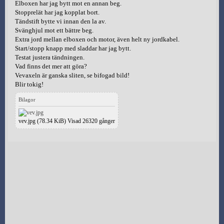
Elboxen har jag bytt mot en annan beg.
Stopprelät har jag kopplat bort.
Tändstift bytte vi innan den la av.
Svänghjul mot ett bättre beg.
Extra jord mellan elboxen och motor, även helt ny jordkabel.
Start/stopp knapp med sladdar har jag bytt.
Testat justera tändningen.
Vad finns det mer att göra?
Vevaxeln är ganska sliten, se bifogad bild!
Blir tokig!
Bilagor
vev.jpg (78.34 KiB) Visad 26320 gånger