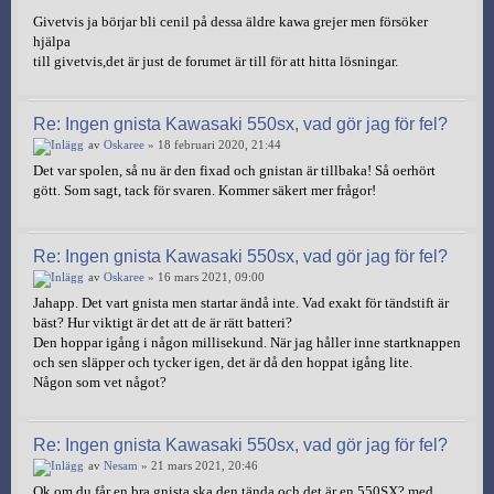
Givetvis ja börjar bli cenil på dessa äldre kawa grejer men försöker
hjälpa
till givetvis,det är just de forumet är till för att hitta lösningar.
Re: Ingen gnista Kawasaki 550sx, vad gör jag för fel?
av
Oskaree
» 18 februari 2020, 21:44
Det var spolen, så nu är den fixad och gnistan är tillbaka! Så oerhört
gött. Som sagt, tack för svaren. Kommer säkert mer frågor!
Re: Ingen gnista Kawasaki 550sx, vad gör jag för fel?
av
Oskaree
» 16 mars 2021, 09:00
Jahapp. Det vart gnista men startar ändå inte. Vad exakt för tändstift är
bäst? Hur viktigt är det att de är rätt batteri?
Den hoppar igång i någon millisekund. När jag håller inne startknappen
och sen släpper och tycker igen, det är då den hoppat igång lite.
Någon som vet något?
Re: Ingen gnista Kawasaki 550sx, vad gör jag för fel?
av
Nesam
» 21 mars 2021, 20:46
Ok om du får en bra gnista ska den tända och det är en 550SX? med