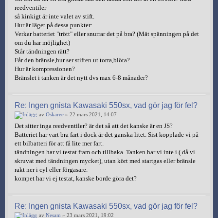
reedventiler
så kinkigt är inte valet av stift.
Hur är läget på dessa punkter:
Verkar batteriet "trött" eller snurrar det på bra? (Mät spänningen på det
om du har möjlighet)
Står tändningen rätt?
Får den bränsle,hur ser stiften ut torra,blöta?
Hur är kompressionen?
Bränslet i tanken är det nytt dvs max 6-8 månader?
Re: Ingen gnista Kawasaki 550sx, vad gör jag för fel?
av
Oskaree
» 22 mars 2021, 14:07
Det sitter inga reedventiler? är det så att det kanske är en JS?
Batteriet har vart bra fart i dock är det ganska litet. Sist kopplade vi på
ett bilbatteri för att få lite mer fart.
tändningen har vi testat fram och tillbaka. Tanken har vi inte i ( då vi
skruvat med tändningen mycket), utan kört med startgas eller bränsle
rakt ner i cyl eller förgasare.
kompet har vi ej testat, kanske borde göra det?
Re: Ingen gnista Kawasaki 550sx, vad gör jag för fel?
av
Nesam
» 23 mars 2021, 19:02