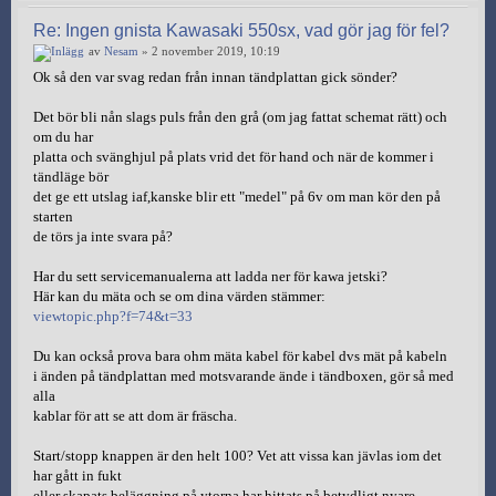
Re: Ingen gnista Kawasaki 550sx, vad gör jag för fel?
av
Nesam
» 2 november 2019, 10:19
Ok så den var svag redan från innan tändplattan gick sönder?
Det bör bli nån slags puls från den grå (om jag fattat schemat rätt) och
om du har
platta och svänghjul på plats vrid det för hand och när de kommer i
tändläge bör
det ge ett utslag iaf,kanske blir ett "medel" på 6v om man kör den på
starten
de törs ja inte svara på?
Har du sett servicemanualerna att ladda ner för kawa jetski?
Här kan du mäta och se om dina värden stämmer:
viewtopic.php?f=74&t=33
Du kan också prova bara ohm mäta kabel för kabel dvs mät på kabeln
i änden på tändplattan med motsvarande ände i tändboxen, gör så med
alla
kablar för att se att dom är fräscha.
Start/stopp knappen är den helt 100? Vet att vissa kan jävlas iom det
har gått in fukt
eller skapats beläggning på ytorna,har hittats på betydligt nyare