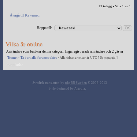
13 inlägg • Sida
1
av
1
Återgå till Kawasaki
Hoppa till:
Vilka är online
Användare som besöker denna kategori: Inga registrerade användare och 2 gäster
Teamet
•
Ta bort alla forumcookies
•
Alla tidsangivelser är UTC [
Sommartid
]
Forumindex
Swedish translation by
phpBB Sweden
© 2006-2013
Style designed by
Artodia
.