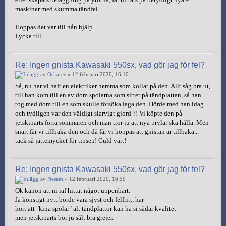
maskiner med skumma tändfel.
Hoppas det var till nån hjälp
Lycka till
Re: Ingen gnista Kawasaki 550sx, vad gör jag för fel?
av
Oskaree
» 12 februari 2020, 16:10
Så, nu har vi haft en elektriker hemma som kollat på den. Allt såg bra ut,
till han kom till en av dom spolarna som sitter på tändplattan, så han
tog med dom till en som skulle försöka laga den. Hörde med han idag
och tydligen var den väldigt slarvigt gjord ?! Vi köpte den på
jetskiparts förra sommaren och man tror ju att nya prylar ska hålla. Men
snart får vi tillbaka den och då får vi hoppas att gnistan är tillbaka...
tack så jättemycket för tipsen! Guld värt!
Re: Ingen gnista Kawasaki 550sx, vad gör jag för fel?
av
Nesam
» 12 februari 2020, 16:50
Ok kanon att ni iaf hittat något uppenbart.
Ja konstigt nytt borde vara sjyst och felfritt, har
hört att "kina spolar" alt tändplattor kan ha si sådär kvalitet
men jetskiparts bör ju sålt bra grejer.