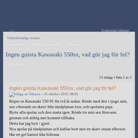
↓↓↓
Avancerad sökning
Utskriftsvänlig version
Forumindex
Märken & modeller
Kawasaki
Ingen gnista Kawasaki 550sx, vad gör jag för fel?
Besvara
13 inlägg • Sida
1
av
1
Ingen gnista Kawasaki 550sx, vad gör jag för fel?
av
Oskaree
» 31 oktober 2019, 08:02
Köpte en Kawasaki 550 91 för två år sedan. Körde med den i tjugo min,
sen vibrerade en skruv från tändplattan loss, och spolarna paja.
Bytte alla spolar, och den starta igen. Körde tio min sen försvann
gnistan och aldrig mer kommit tillbaka.
Detta har jag bytt / gjort:
Nya spolar på tändplattan och kablar bort mot en skarv innan elboxen.
Har ett gel batteri från biltema.