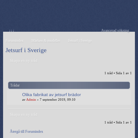
↓↓↓
Avancerad sökning
Forumindex
Märken & modeller
Jetsurf i Sverige
Jetsurf i Sverige
Skapa en ny tråd
1 tråd • Sida
1
av
1
Trådar
Olika fabrikat av jetsurf brädor
av
Admin
» 7 september 2019, 09:10
Skapa en ny tråd
1 tråd • Sida
1
av
1
Återgå till Forumindex