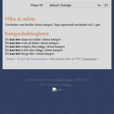
Hoppa till:
Vilka är online
Användare som besöker denna kategori: Inga registrerade användare och 1 gäst
Kategoribehörigheter
Du
kan inte
skapa nya trådar i denna kategori
Du
kan inte
svara på trådar i denna kategori
Du
kan inte
redigera dina inlägg i denna kategori
Du
kan inte
ta bort dina inlägg i denna kategori
Du
kan inte
bifoga filer i denna kategori
Teamet
•
Ta bort alla forumcookies
•
Alla tidsangivelser är UTC [
Sommartid
]
Forumindex
Swedish translation by
phpBB Sweden
© 2006-2013
Style designed by
Artodia
.