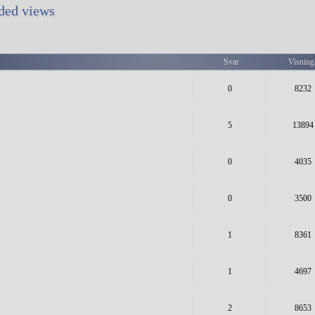
oded views
Svar
Visning
0
8232
5
13894
0
4035
0
3500
1
8361
1
4697
2
8653