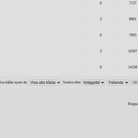
0
7137
3
8981
0
7095
3
10597
8
14338
isa trådar nyare än:
Sortera efter
Hoppa t