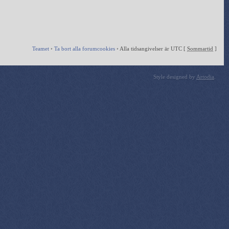
Teamet
•
Ta bort alla forumcookies
•
Alla tidsangivelser är UTC [
Sommartid
]
Style designed by
Artodia
.