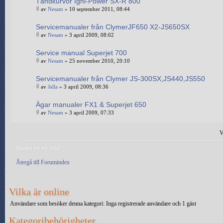
Tändkurvor Igni-Power SX-R 800
av
Nesam
» 10 september 2011, 08:44
Servicemanualer från ClymerJF650 X2-JS650SX
av
Nesam
» 3 april 2009, 08:02
Service manual Superjet 700
av
Nesam
» 25 november 2010, 20:10
Servicemanualer från Clymer JS-300SX,JS440,JS550
av
Jalla
» 3 april 2009, 08:36
Ägar manualer FX1 & Superjet 650
av
Nesam
» 3 april 2009, 07:33
V
Skapa en ny tråd
Återgå till Forumindex
Vilka är online
Användare som besöker denna kategori: Inga registrerade användare och 1 gäst
Kategoribehörigheter