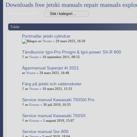
Downloads free jetski manuals repair manuals expl
Skapa en ny tråd
Trådar
Portmallar jetski cylindrar
av
Nesam
» 29 mars 2025, 16:59
Tändkurvor Igni-Pro Proigni & Igni-power SX-R 800
av
Nesam
» 10 september 2011, 08:55
Ägarmanual Superjet 4t 2021
av
Nesam
» 29 mars 2021, 16:48
Färg på jetski och vattenskoter
av
Nesam
» 10 mars 2021, 15:53
Service manual Kawasaki 750SXi Pro
av
Knutaz
» 30 juli 2019, 10:33
Service manual Kawasaki 750SX
av
Knutaz
» 1 augusti 2019, 15:07
Service manual Sxr-800
av
Nesam
» 5 april 2010, 18:04