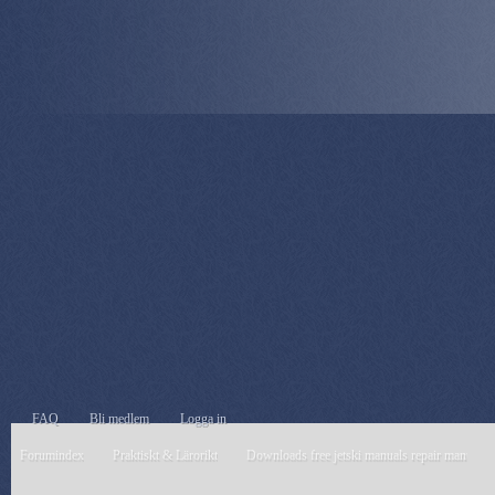
FAQ
Bli medlem
Logga in
Forumindex
Praktiskt & Lärorikt
Downloads free jetski manuals repair manuals 