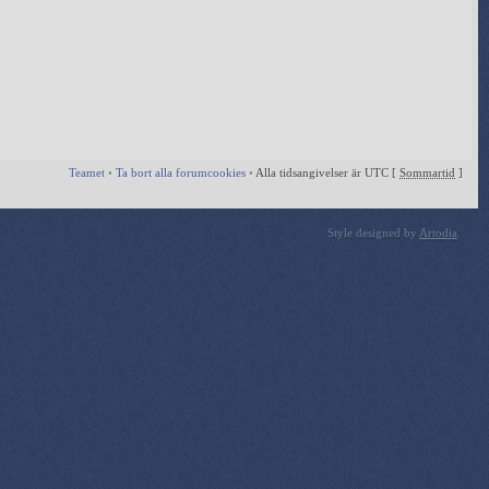
Teamet
•
Ta bort alla forumcookies
•
Alla tidsangivelser är UTC [
Sommartid
]
Style designed by
Artodia
.