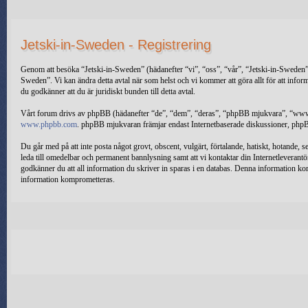
Jetski-in-Sweden - Registrering
Genom att besöka “Jetski-in-Sweden” (hädanefter “vi”, “oss”, “vår”, “Jetski-in-Sweden”, “
Sweden”. Vi kan ändra detta avtal när som helst och vi kommer att göra allt för att info
du godkänner att du är juridiskt bunden till detta avtal.
Vårt forum drivs av phpBB (hädanefter “de”, “dem”, “deras”, “phpBB mjukvara”, “w
www.phpbb.com
. phpBB mjukvaran främjar endast Internetbaserade diskussioner, phpBB
Du går med på att inte posta något grovt, obscent, vulgärt, förtalande, hatiskt, hotande, se
leda till omedelbar och permanent bannlysning samt att vi kontaktar din Internetleverantör.
godkänner du att all information du skriver in sparas i en databas. Denna information kom
information komprometteras.