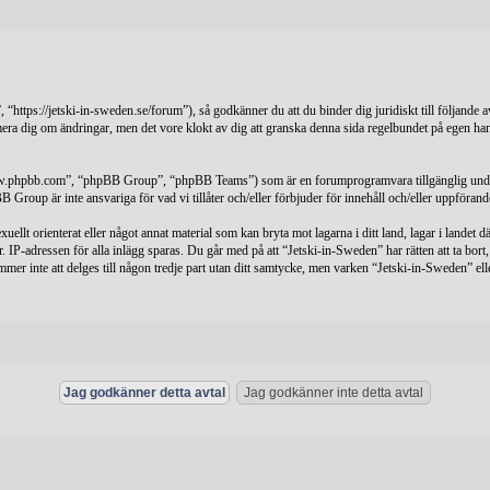
https://jetski-in-sweden.se/forum”), så godkänner du att du binder dig juridiskt till följande av
rmera dig om ändringar, men det vore klokt av dig att granska denna sida regelbundet på egen ha
ww.phpbb.com”, “phpBB Group”, “phpBB Teams”) som är en forumprogramvara tillgänglig und
 Group är inte ansvariga för vad vi tillåter och/eller förbjuder för innehåll och/eller uppfö
xuellt orienterat eller något annat material som kan bryta mot lagarna i ditt land, lagar i landet 
 IP-adressen för alla inlägg sparas. Du går med på att “Jetski-in-Sweden” har rätten att ta bort,
mer inte att delges till någon tredje part utan ditt samtycke, men varken “Jetski-in-Sweden” ell