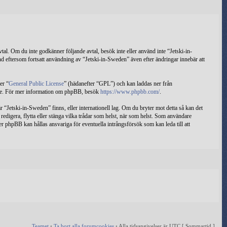
tal. Om du inte godkänner följande avtal, besök inte eller använd inte “Jetski-in-
nd eftersom fortsatt användning av “Jetski-in-Sweden” även efter ändringar innebär att
er “
General Public License
” (hädanefter “GPL”) och kan laddas ner från
rande. För mer information om phpBB, besök
https://www.phpbb.com/
.
där “Jetski-in-Sweden” finns, eller internationell lag. Om du bryter mot detta så kan det
 redigera, flytta eller stänga vilka trådar som helst, när som helst. Som användare
er phpBB kan hållas ansvariga för eventuella intrångsförsök som kan leda till att
Teamet
•
Ta bort alla forumcookies
•
Alla tidsangivelser är UTC [
Sommartid
]