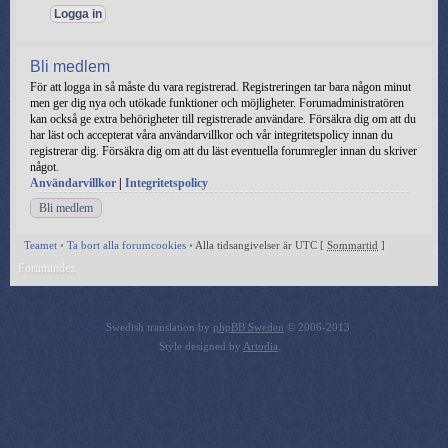
Bli medlem
För att logga in så måste du vara registrerad. Registreringen tar bara någon minut
men ger dig nya och utökade funktioner och möjligheter. Forumadministratören
kan också ge extra behörigheter till registrerade användare. Försäkra dig om att du
har läst och accepterat våra användarvillkor och vår integritetspolicy innan du
registrerar dig. Försäkra dig om att du läst eventuella forumregler innan du skriver
något.
Användarvillkor
|
Integritetspolicy
Bli medlem
Teamet
•
Ta bort alla forumcookies
•
Alla tidsangivelser är UTC [
Sommartid
]
Forumindex
Swedish translation by
phpBB Sweden
© 2006-2013
Style designed by
Artodia
.