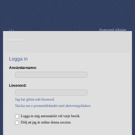
↓↓↓
Avancerad sökning
Forumindex
Logga in
Användarnamn:
Lösenord:
Jag har glömt mitt lösenord.
Skicka om e-postmeddelandet med aktiveringslänken.
Logga in mig automatiskt vid varje besök.
Dölj att jag är online denna session.