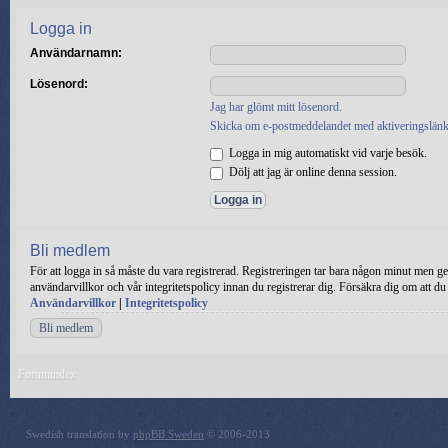
Logga in
Användarnamn:
Lösenord:
Jag har glömt mitt lösenord.
Skicka om e-postmeddelandet med aktiveringslänk
Logga in mig automatiskt vid varje besök.
Dölj att jag är online denna session.
Bli medlem
För att logga in så måste du vara registrerad. Registreringen tar bara någon minut men ge
användarvillkor och vår integritetspolicy innan du registrerar dig. Försäkra dig om att du
Användarvillkor
|
Integritetspolicy
Bli medlem
Forumindex
Swedish translation by
phpBB Sweden
© 2006-2013