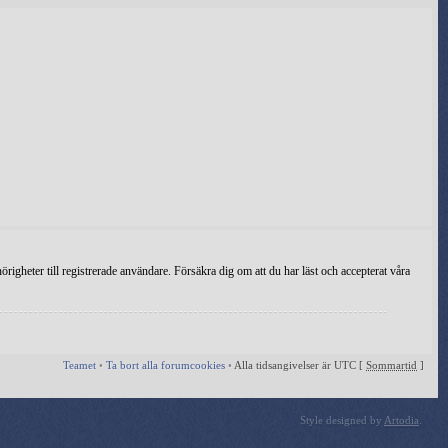
igheter till registrerade användare. Försäkra dig om att du har läst och accepterat våra
Teamet
•
Ta bort alla forumcookies
•
Alla tidsangivelser är UTC [
Sommartid
]
Style designed by
Artodia
.