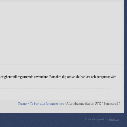
igheter till registrerade användare. Försäkra dig om att du har läst och accepterat våra
Teamet
•
Ta bort alla forumcookies
•
Alla tidsangivelser är UTC [
Sommartid
]
Style designed by
Artodia
.