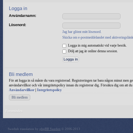
Logga in
Användarnamn:
Lösenord:
Jag har glömt mitt lösenord.
Skicka om e-postmeddelandet med aktiveringslänk
Logga in mig automatiskt vid varje besök.
Dölj att jag är online denna session.
Bli medlem
För att logga in så måste du vara registrerad. Registreringen tar bara någon minut men ge
användarvillkor och vår integritetspolicy innan du registrerar dig. Försäkra dig om att du
Användarvillkor
|
Integritetspolicy
Bli medlem
Forumindex
Swedish translation by
phpBB Sweden
© 2006-2013