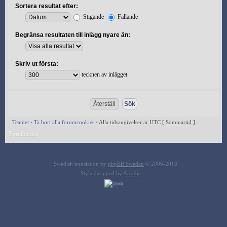
Sortera resultat efter:
Stigande
Fallande
Begränsa resultaten till inlägg nyare än:
Skriv ut första:
tecknen av inlägget
Teamet
•
Ta bort alla forumcookies
•
Alla tidsangivelser är UTC [
Sommartid
]
Forumindex
Swedish translation by
phpBB Sweden
© 2006-2013
Style designed by
Artodia
.