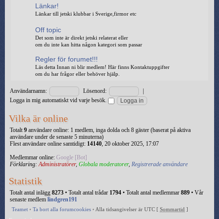
Länkar!
Länkar till jetski klubbar i Sverige,firmor etc
Off topic
Det som inte är direkt jetski relaterat eller
om du inte kan hitta någon kategori som passar
Regler för forumet!!!
Läs detta Innan ni blir medlem! Här finns Kontaktuppgifter
om du har frågor eller behöver hjälp.
Användarnamn:
Lösenord:
|
Logga in mig automatiskt vid varje besök.
Vilka är online
Totalt
9
användare online: 1 medlem, inga dolda och 8 gäster (baserat på aktiva
användare under de senaste 5 minuterna)
Flest användare online samtidigt:
14140
, 20 oktober 2025, 17:07
Medlemmar online:
Google [Bot]
Förklaring:
Administratörer
,
Globala moderatorer
,
Registrerade användare
Statistik
Totalt antal inlägg
8273
• Totalt antal trådar
1794
• Totalt antal medlemmar
889
• Vår
senaste medlem
lindgren191
Teamet
•
Ta bort alla forumcookies
•
Alla tidsangivelser är UTC [
Sommartid
]