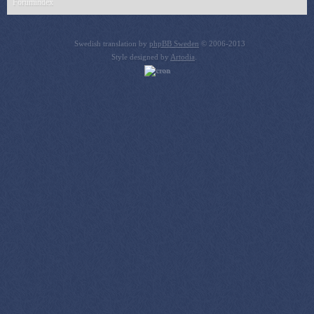
Forumindex
Swedish translation by
phpBB Sweden
© 2006-2013
Style designed by
Artodia
.