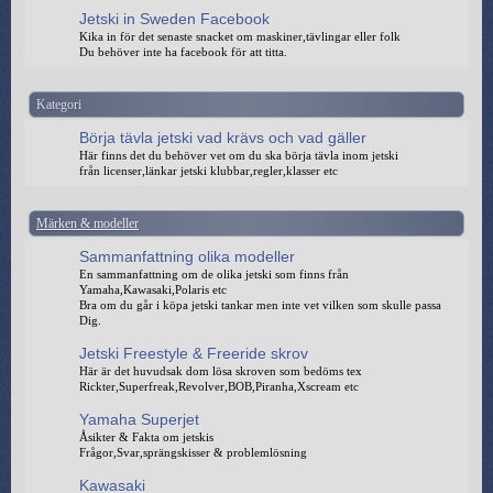
Jetski in Sweden Facebook
Kika in för det senaste snacket om maskiner,tävlingar eller folk
Du behöver inte ha facebook för att titta.
Kategori
Börja tävla jetski vad krävs och vad gäller
Här finns det du behöver vet om du ska börja tävla inom jetski
från licenser,länkar jetski klubbar,regler,klasser etc
Märken & modeller
Sammanfattning olika modeller
En sammanfattning om de olika jetski som finns från
Yamaha,Kawasaki,Polaris etc
Bra om du går i köpa jetski tankar men inte vet vilken som skulle passa
Dig.
Jetski Freestyle & Freeride skrov
Här är det huvudsak dom lösa skroven som bedöms tex
Rickter,Superfreak,Revolver,BOB,Piranha,Xscream etc
Yamaha Superjet
Åsikter & Fakta om jetskis
Frågor,Svar,sprängskisser & problemlösning
Kawasaki