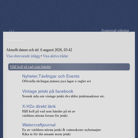
↓↓↓
Avancerad sökning
Forumindex
Aktuellt datum och tid: 6 augusti 2026, 03:42
Visa obesvarade inlägg
•
Visa aktiva trådar
Håll koll på vad som händer
Nyheter,Tävlingar och Events
Officiella tävlingar,mässor,nya lagar o regler ect
Vintage jetski på facebook
Svensk sida om vintage jetski dvs äldre jetskimaskiner etc.
X-H2o direkt länk
Håll koll på vad som händer på ett av
världens största forum för jetski
Watercraftjournal
En av världens största jetski & vattenskoter nyhetssajter
Kika in för det senaste inom jetski