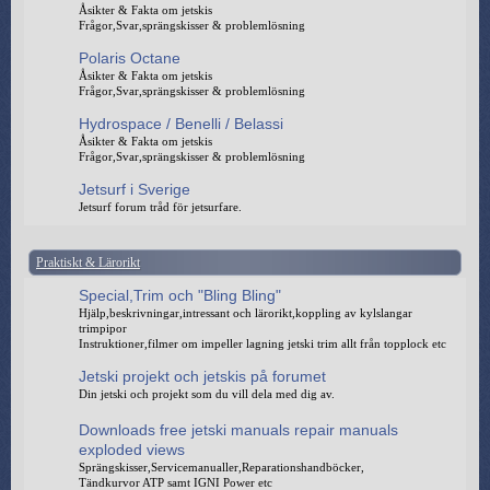
Åsikter & Fakta om jetskis
Frågor,Svar,sprängskisser & problemlösning
Polaris Octane
Åsikter & Fakta om jetskis
Frågor,Svar,sprängskisser & problemlösning
Hydrospace / Benelli / Belassi
Åsikter & Fakta om jetskis
Frågor,Svar,sprängskisser & problemlösning
Jetsurf i Sverige
Jetsurf forum tråd för jetsurfare.
Praktiskt & Lärorikt
Special,Trim och "Bling Bling"
Hjälp,beskrivningar,intressant och lärorikt,koppling av kylslangar
trimpipor
Instruktioner,filmer om impeller lagning jetski trim allt från topplock etc
Jetski projekt och jetskis på forumet
Din jetski och projekt som du vill dela med dig av.
Downloads free jetski manuals repair manuals
exploded views
Sprängskisser,Servicemanualler,Reparationshandböcker,
Tändkurvor ATP samt IGNI Power etc