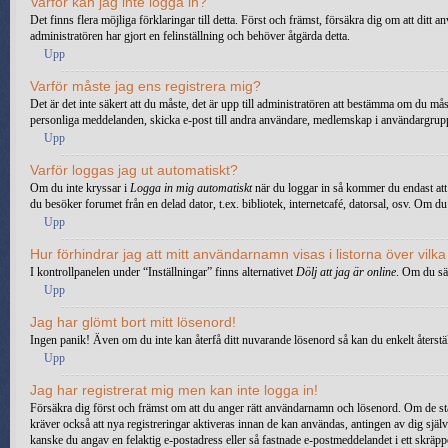
Varför kan jag inte logga in?
Det finns flera möjliga förklaringar till detta. Först och främst, försäkra dig om att dit
administratören har gjort en felinställning och behöver åtgärda detta.
Upp
Varför måste jag ens registrera mig?
Det är det inte säkert att du måste, det är upp till administratören att bestämma om du måst
personliga meddelanden, skicka e-post till andra användare, medlemskap i användargruppe
Upp
Varför loggas jag ut automatiskt?
Om du inte kryssar i
Logga in mig automatiskt
när du loggar in så kommer du endast att 
du besöker forumet från en delad dator, t.ex. bibliotek, internetcafé, datorsal, osv. Om d
Upp
Hur förhindrar jag att mitt användarnamn visas i listorna över vilk
I kontrollpanelen under “Inställningar” finns alternativet
Dölj att jag är online
. Om du sät
Upp
Jag har glömt bort mitt lösenord!
Ingen panik! Även om du inte kan återfå ditt nuvarande lösenord så kan du enkelt återstäl
Upp
Jag har registrerat mig men kan inte logga in!
Försäkra dig först och främst om att du anger rätt användarnamn och lösenord. Om de stä
kräver också att nya registreringar aktiveras innan de kan användas, antingen av dig själv
kanske du angav en felaktig e-postadress eller så fastnade e-postmeddelandet i ett skräpp