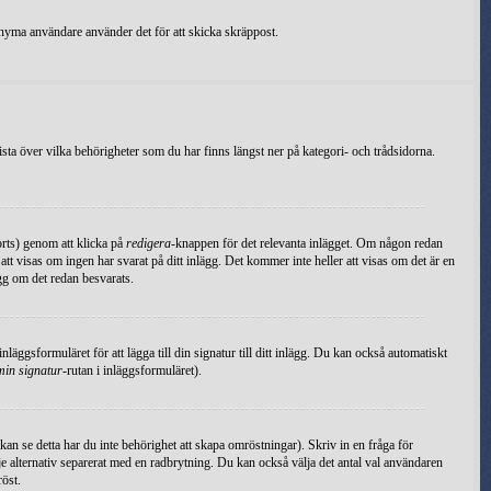
nonyma användare använder det för att skicka skräppost.
ista över vilka behörigheter som du har finns längst ner på kategori- och trådsidorna.
orts) genom att klicka på
redigera
-knappen för det relevanta inlägget. Om någon redan
 att visas om ingen har svarat på ditt inlägg. Det kommer inte heller att visas om det är en
gg om det redan besvarats.
 inläggsformuläret för att lägga till din signatur till ditt inlägg. Du kan också automatiskt
min signatur
-rutan i inläggsformuläret).
kan se detta har du inte behörighet att skapa omröstningar). Skriv in en fråga för
 alternativ separerat med en radbrytning. Du kan också välja det antal val användaren
röst.