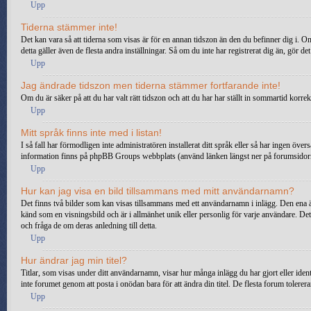
Upp
Tiderna stämmer inte!
Det kan vara så att tiderna som visas är för en annan tidszon än den du befinner dig i. Om
detta gäller även de flesta andra inställningar. Så om du inte har registrerat dig än, gör de
Upp
Jag ändrade tidszon men tiderna stämmer fortfarande inte!
Om du är säker på att du har valt rätt tidszon och att du har har ställt in sommartid korre
Upp
Mitt språk finns inte med i listan!
I så fall har förmodligen inte administratören installerat ditt språk eller så har ingen öv
information finns på phpBB Groups webbplats (använd länken längst ner på forumsidor
Upp
Hur kan jag visa en bild tillsammans med mitt användarnamn?
Det finns två bilder som kan visas tillsammans med ett användarnamn i inlägg. Den ena är en
känd som en visningsbild och är i allmänhet unik eller personlig för varje användare. Det
och fråga de om deras anledning till detta.
Upp
Hur ändrar jag min titel?
Titlar, som visas under ditt användarnamn, visar hur många inlägg du har gjort eller ident
inte forumet genom att posta i onödan bara för att ändra din titel. De flesta forum tolerera
Upp