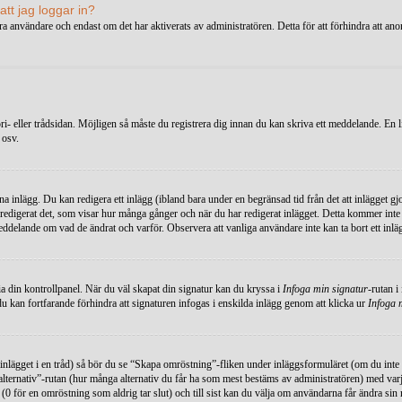
att jag loggar in?
ra användare och endast om det har aktiverats av administratören. Detta för att förhindra att a
ri- eller trådsidan. Möjligen så måste du registrera dig innan du kan skriva ett meddelande. En l
 osv.
na inlägg. Du kan redigera ett inlägg (ibland bara under en begränsad tid från det att inlägget gj
 du redigerat det, som visar hur många gånger och när du har redigerat inlägget. Detta kommer inte
eddelande om vad de ändrat och varför. Observera att vanliga användare inte kan ta bort ett inlä
u via din kontrollpanel. När du väl skapat din signatur kan du kryssa i
Infoga min signatur
-rutan i
l (du kan fortfarande förhindra att signaturen infogas i enskilda inlägg genom att klicka ur
Infoga 
a inlägget i en tråd) så bör du se “Skapa omröstning”-fliken under inläggsformuläret (om du inte 
ternativ”-rutan (hur många alternativ du får ha som mest bestäms av administratören) med varje
0 för en omröstning som aldrig tar slut) och till sist kan du välja om användarna får ändra sin 