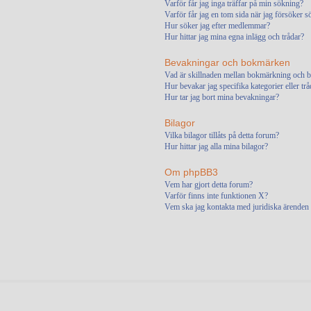
Varför får jag inga träffar på min sökning?
Varför får jag en tom sida när jag försöker s
Hur söker jag efter medlemmar?
Hur hittar jag mina egna inlägg och trådar?
Bevakningar och bokmärken
Vad är skillnaden mellan bokmärkning och 
Hur bevakar jag specifika kategorier eller trå
Hur tar jag bort mina bevakningar?
Bilagor
Vilka bilagor tillåts på detta forum?
Hur hittar jag alla mina bilagor?
Om phpBB3
Vem har gjort detta forum?
Varför finns inte funktionen X?
Vem ska jag kontakta med juridiska ärenden