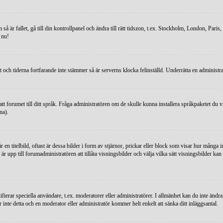
 så är fallet, gå till din kontrollpanel och ändra till rätt tidszon, t.ex. Stockholm, London, Pa
t nu!
kt och tiderna fortfarande inte stämmer så är serverns klocka felinställd. Underrätta en administr
ersatt forumet till ditt språk. Fråga administratören om de skulle kunna installera språkpaketet 
na).
 titelbild, oftast är dessa bilder i form av stjärnor, prickar eller block som visar hur många inl
 är upp till forumadministratören att tillåta visningsbilder och välja vilka sätt visningsbilder
ifierar speciella användare, t.ex. moderatorer eller administratörer. I allmänhet kan du inte än
r inte detta och en moderator eller administratör kommer helt enkelt att sänka ditt inläggsantal.