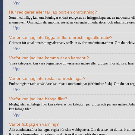
Upp
Hur redigerar eller tar jag bort en omröstning?
Som med inlägg kan omröstningar endast redigeras av inläggsskaparen, en moderator eller e
alternativen. Om någon däremot har röstat så kan endast moderatorer och administratörer r
Upp
Varför kan jag inte lägga till fler omröstningsalternativ?
Gränsen för antal omröstningsalternativ ställs in av forumadministratören. Om du behöver l
Upp
Varför kan jag inte komma åt en kategori?
Vissa kategorier kan vara begränsade till vissa användare eller grupper. För att visa, läs
Upp
Varför kan jag inte rösta i omröstningar?
Endast registrerade användare kan rösta i omröstningar (förhindrar fusk). Om du har regi
Upp
Varför kan jag inte bifoga filer?
Möjligheten att bifoga filer kan aktiveras per kategori, per grupp och per användare. Admin
kan bifoga filer.
Upp
Varför fick jag en varning?
Alla administratörer har egna regler för sina webbplatser. Om de anser att du har brutit 
Kontakta forumadministratören om du är osäker på varför du varnats.