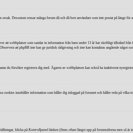
ågon orsak. Dessutom rensar många forum då och då bort användare som inte postat på länge för a
er att webbplatser som samlar in information från barn under 13 år har skriftligt tillstånd från 
. Observera att phpBB inte kan ge juridisk rådgivning och inte kan kontaktas angående något som
arnamn du försöker registrera dig med. Ägaren av webbplatsen kan också ha inaktiverat nyregistre
cookies innehåller information som håller dig inloggad på forumet och håller reda på vilka tråd
ställningar, klicka på
Kontrollpanel
-länken (finns oftast längst upp på forumsidorna men så är inte