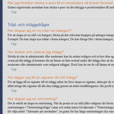
När jag försöker skicka e-post till en användare så kräver forumet 
Endast registrerade användare kan skicka e-post via det inbygga e-postformuläret till and
Upp
Tråd- och inläggsfrågor
Hur skapar jag en ny tråd i en kategori?
För att skapa en ny tråd i en kategori, klicka på den relevanta knappen på antingen katego
Exempel: Du kan skapa nya trådar i denna kategori, Du kan bifoga filer i denna kategori,
Upp
Hur ändrar och raderar jag inlägg?
Såvida du inte är administratör eller moderator kan du endast redigera och ta bort dina eg
svarat på ditt inlägg så kommer det att finnas en liten textrad under ditt inlägg efter att
moderator eller administratör som redigerat inlägget. Dock kan de om de vill lämna ett m
Upp
Hur lägger jag till en signatur till mitt inlägg?
För att lägga till en signatur till ett inlägg måste du först skapa en signatur, detta gör d
alltid infoga din signatur till alla dina inlägg genom att ändra inställningarna i din profi
Upp
Hur skapar jag en omröstning?
Det är enkelt att skapa en omröstning. När du postar en ny tråd (eller redigerar det först
omröstningen i “Omröstningsfråga”-rutan och sedan minst två alternativ i “Omröstningsal
får välja under “Alternativ per användare”, en gräns för hur länge omröstningen ska vara (