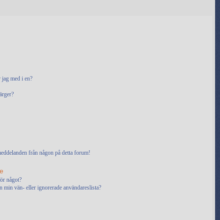
 jag med i en?
ärger?
stmeddelanden från någon på detta forum!
e
för något?
rån min vän- eller ignorerade användareslista?