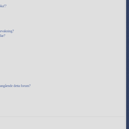
öka!?
bevakning?
dar?
 angående detta forum?