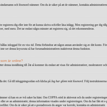
t användarnamn och lösenord stämmer. Om du är säker på att de stämmer, kontakta administratören f
e registrera dig eller inte för att kunna skriva och/eller läsa inlägg. Men registrering ger dig ti
r, med mera. Det tar endast några minuter att registrera sig, så det rekommenderas.
hållas inloggad för en viss tid. Detta förhindrar att någon annan använder sig av ditt konto. Fö
u inte ser denna kryssruta så har forumadministratören inaktiverat denna funktion.
a som är online?
ter denna inställning till
Ja
så kommer du endast att visas för administratörer, moderatorer oc
la det. Gå till inloggningssidan och klicka på
Jag har glömt mitt lösenord
. Följ instruktionern
mmer så kan en av två saker ha hänt. Om COPPA-stöd är aktiverat och du under registreringen a
 eller av an administratör; denna information visades under registreringen. Om du har fått ett e-
ostfilter. Om du är säker på att e-postadressen du angav var korrekt, kontakta en administratör.