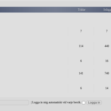
Trådar
Inläg
7
7
114
440
6
16
141
740
6
14
|
Logga in mig automatiskt vid varje besök.