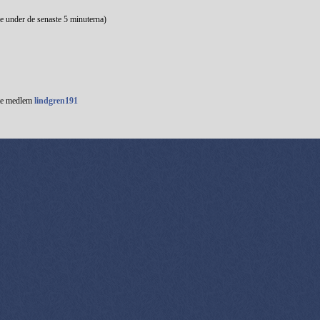
e under de senaste 5 minuterna)
te medlem
lindgren191