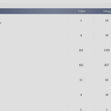
Trådar
Inläg
1
14
tc
4
19
161
1105
162
857
11
63
4
10
1
1