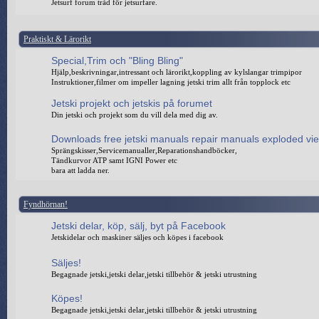
Jetsurf forum tråd för jetsurfare.
Praktiskt & Lärorikt
Special,Trim och "Bling Bling"
Hjälp,beskrivningar,intressant och lärorikt,koppling av kylslangar trimpipor
Instruktioner,filmer om impeller lagning jetski trim allt från topplock etc
Jetski projekt och jetskis på forumet
Din jetski och projekt som du vill dela med dig av.
Downloads free jetski manuals repair manuals exploded vi
Sprängskisser,Servicemanualler,Reparationshandböcker,
Tändkurvor ATP samt IGNI Power etc
bara att ladda ner.
Fyndhörnan!
Jetski delar, köp, sälj, byt på Facebook
Jetskidelar och maskiner säljes och köpes i facebook
Säljes!
Begagnade jetski,jetski delar,jetski tillbehör & jetski utrustning
Köpes!
Begagnade jetski,jetski delar,jetski tillbehör & jetski utrustning