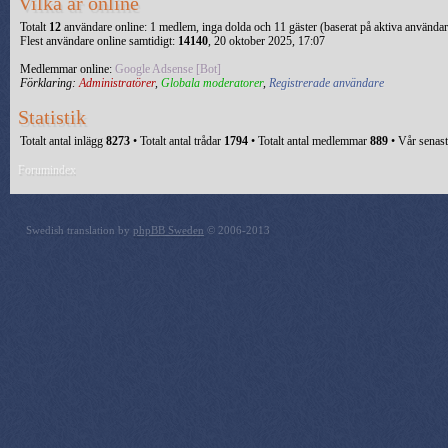
Vilka är online
Totalt
12
användare online: 1 medlem, inga dolda och 11 gäster (baserat på aktiva användar
Flest användare online samtidigt:
14140
, 20 oktober 2025, 17:07
Medlemmar online:
Google Adsense [Bot]
Förklaring:
Administratörer
,
Globala moderatorer
,
Registrerade användare
Statistik
Totalt antal inlägg
8273
• Totalt antal trådar
1794
• Totalt antal medlemmar
889
• Vår senas
Forumindex
Swedish translation by
phpBB Sweden
© 2006-2013