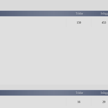
Trådar
Inläg
159
453
Trådar
Inläg
16
29