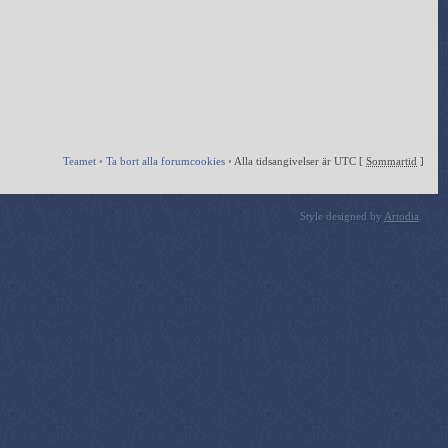
Teamet
•
Ta bort alla forumcookies
•
Alla tidsangivelser är UTC [
Sommartid
]
Style designed by
Artodia
.