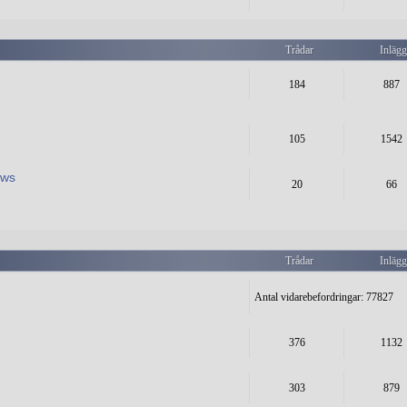
Trådar
Inläg
184
887
105
1542
ews
20
66
Trådar
Inläg
Antal vidarebefordringar: 77827
376
1132
303
879