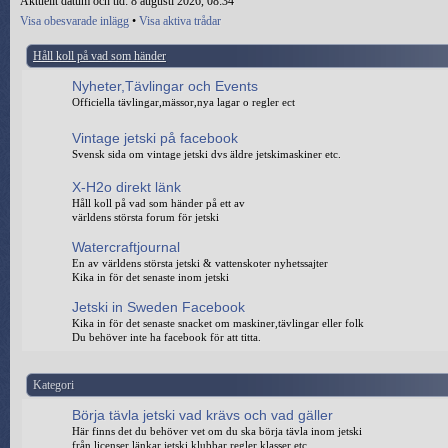
Aktuellt datum och tid: 8 augusti 2026, 08:34
Visa obesvarade inlägg
•
Visa aktiva trådar
Håll koll på vad som händer
Nyheter,Tävlingar och Events
Officiella tävlingar,mässor,nya lagar o regler ect
Vintage jetski på facebook
Svensk sida om vintage jetski dvs äldre jetskimaskiner etc.
X-H2o direkt länk
Håll koll på vad som händer på ett av
världens största forum för jetski
Watercraftjournal
En av världens största jetski & vattenskoter nyhetssajter
Kika in för det senaste inom jetski
Jetski in Sweden Facebook
Kika in för det senaste snacket om maskiner,tävlingar eller folk
Du behöver inte ha facebook för att titta.
Kategori
Börja tävla jetski vad krävs och vad gäller
Här finns det du behöver vet om du ska börja tävla inom jetski
från licenser,länkar jetski klubbar,regler,klasser etc