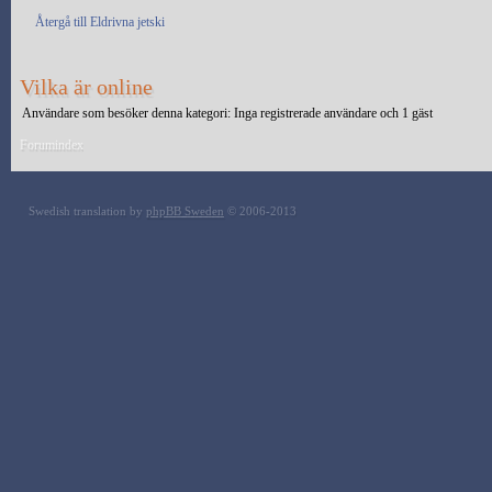
Återgå till Eldrivna jetski
Vilka är online
Användare som besöker denna kategori: Inga registrerade användare och 1 gäst
Forumindex
Swedish translation by
phpBB Sweden
© 2006-2013