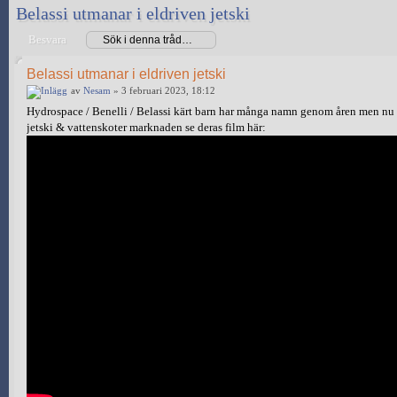
Belassi utmanar i eldriven jetski
Besvara
Belassi utmanar i eldriven jetski
av
Nesam
» 3 februari 2023, 18:12
Hydrospace / Benelli / Belassi kärt barn har många namn genom åren men nu 
jetski & vattenskoter marknaden se deras film här: