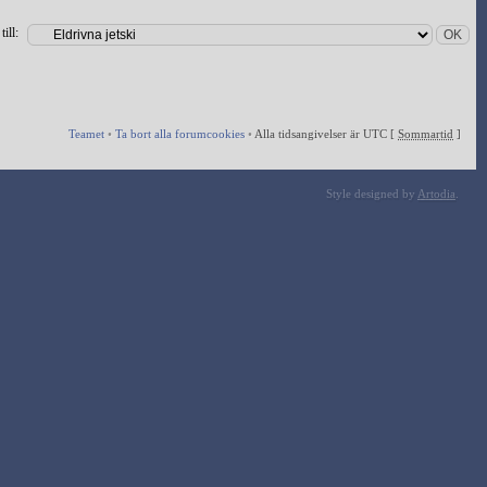
ill:
Teamet
•
Ta bort alla forumcookies
•
Alla tidsangivelser är UTC [
Sommartid
]
Style designed by
Artodia
.