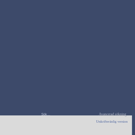
Avancerad sökning
Utskriftsvänlig version