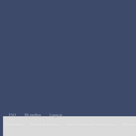
FAQ
Bli medlem
Logga in
Forumindex
Märken & modeller
Jetski Freestyle & Freeride skrov
Eldrivna 