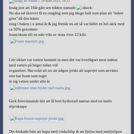
av
Nesam
» 29 mars 2025, 16:23
Insåg just att 16år gått sen tråden startade
Nu ska iaf skrovet få en omgång som jag länge haft som plan att "måste
göra" då den känts
tung i baken i x antal år & jag förstår nu att så var fallet en hel säck med
ca 50% genomsur
foam/skum till en nätt vikt av strax över 12 kilo.
Lite oklart var vatten kommit in men det var överlägset mest mättat
med vatten på höger sidan vid
avgasröret. Har svårt att tro att någon jetski alt superjet som använts
inte har foam som sugit
åt sig vatten under alla år.
Gick försvinnande lätt att få bort hydroturf mattan med en multi
slip/skrapa
Det funkade bäst att kapa med vinkelslip & att finlira med multislipen