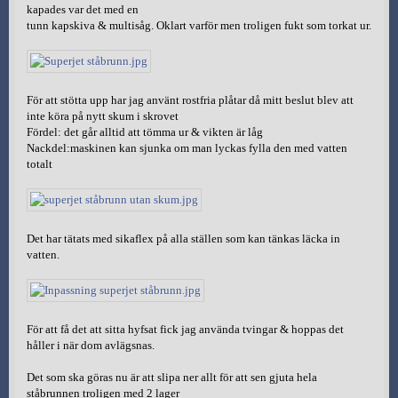
kapades var det med en
tunn kapskiva & multisåg. Oklart varför men troligen fukt som torkat ur.
För att stötta upp har jag använt rostfria plåtar då mitt beslut blev att
inte köra på nytt skum i skrovet
Fördel: det går alltid att tömma ur & vikten är låg
Nackdel:maskinen kan sjunka om man lyckas fylla den med vatten
totalt
Det har tätats med sikaflex på alla ställen som kan tänkas läcka in
vatten.
För att få det att sitta hyfsat fick jag använda tvingar & hoppas det
håller i när dom avlägsnas.
Det som ska göras nu är att slipa ner allt för att sen gjuta hela
ståbrunnen troligen med 2 lager