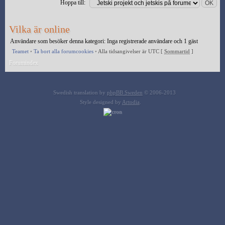
Hoppa till:
Vilka är online
Användare som besöker denna kategori: Inga registrerade användare och 1 gäst
Teamet
•
Ta bort alla forumcookies
•
Alla tidsangivelser är UTC [
Sommartid
]
Forumindex
Swedish translation by
phpBB Sweden
© 2006-2013
Style designed by
Artodia
.