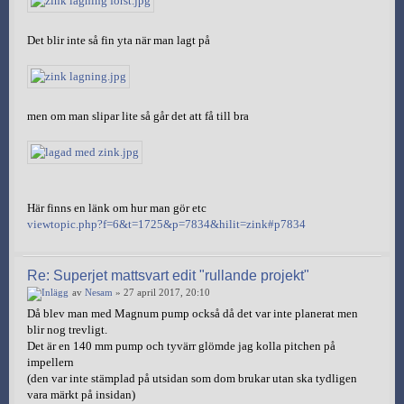
Det blir inte så fin yta när man lagt på
men om man slipar lite så går det att få till bra
Här finns en länk om hur man gör etc
viewtopic.php?f=6&t=1725&p=7834&hilit=zink#p7834
Re: Superjet mattsvart edit "rullande projekt"
av
Nesam
» 27 april 2017, 20:10
Då blev man med Magnum pump också då det var inte planerat men
blir nog trevligt.
Det är en 140 mm pump och tyvärr glömde jag kolla pitchen på
impellern
(den var inte stämplad på utsidan som dom brukar utan ska tydligen
vara märkt på insidan)