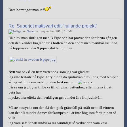
Bara borrar gör man iaf
Re: Superjet mattsvart edit "rullande projekt"
av
Nesam
» 5 september 2015, 18:58
Då blev man slutligen med B-Pipe och har provat den för första gången
och den kändes bra,rappare i botten än den andra men märkbar skillnad
på toppvarven där 9 pipan slaktar b pipen.
Nytt var också en trim vattenbox som jag var glad att
jag inte testade på type 9 dry pipen då ljudnivån blev...hög med b pipan
så jag vill inte ens veta hur den låtit med torr
Får se om jag byter tillbaka till original vattenbox eller inte,svårt att
veta hur
mycket mer effekt den verkligen ger om det är värt ljudnivån.
Måste bestycka om den då den gick gränsfall på snålt och till vintern
kan det bli mindre domes för kompen nu är inte hög iom förra pipan så
ville
jag vara safe för att undvika ras samtidigt så verkar den vara vass