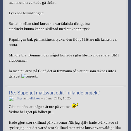
men motorn verkade gå skönt.
Lyckade förändringar:
Switch mellan tänd kurvorna var faktiskt riktigt bra
att direkt kunna känna skillnad med ett knapptryck.
Kapningen bak på maskinen, tycker den flöt på lättare när kanten var
borta.
Mindre bra: Bommen den något kortade i glasfiber, kunde sparat UMI
alubommen
Ja men nu är vi på G iaf, det är timmarna på vattnet som räknas inte i
garaget
Re: Superjet mattsvart edit "rullande projekt"
av
Lelleflow
» 23 maj 2015, 13:25
Gött att höra att någon är ute på vattnet
Verkar hel gött på folket ju...
Hade gjort stor skillnad på kurvorna? När jag själv hade två kurvor så
tyckte jag inte det var så stor skillnad men mina kurvor var väldigt lika.