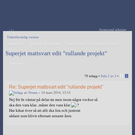
↓↓↓
Avancerad sökning
Utskriftsvänlig version
Forumindex
Praktiskt & Lärorikt
Jetski projekt och jetskis på forumet
Superjet mattsvart edit "rullande projekt"
Besvara
79 inlägg •
Sida
2
av
2
•
1
2
Re: Superjet mattsvart edit "rullande projekt"
av
Nesam
» 14 mars 2014, 13:15
Nej för fn väntar på delar än men inom några veckor så
ska den vara klar...måste den vara klar
Har kikat över så att allt ska lira och justerat
sådant som blivit eftersatt senaste åren.