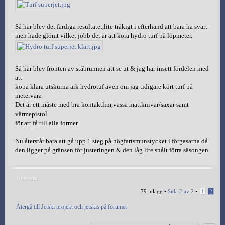
Så här blev det färdiga resultatet,lite tråkigt i efterhand att bara ha svart
men hade glömt vilket jobb det är att köra hydro turf på löpmeter.
Så här blev fronten av ståbrunnen att se ut & jag har insett fördelen med
att
köpa klara utskurna ark hydrotuf även om jag tidigare kört turf på
metervara
Det är ett måste med bra kontaktlim,vassa mattknivar/saxar samt
värmepistol
för att få till alla former.
Nu återstår bara att gå upp 1 steg på högfartsmunstycket i förgasarna då
den ligger på gränsen för justeringen & den låg lite snålt förra säsongen.
Besvara
79 inlägg •
Sida
2
av
2
•
1
2
Återgå till Jetski projekt och jetskis på forumet