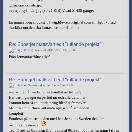
superjet cylinder.jpg (89.21 KiB) Visad 51438 gånger
En annan bom är också på väg,blev en original som är något kortad
ska kika om den ska kortas lite mer eller inte...
Re: Superjet mattsvart edit "rullande projekt"
av
sospikey
» 31 oktober 2014, 09:38
Från Jetmaniac/blue eller?
Re: Superjet mattsvart edit "rullande projekt"
av
Nesam
» 4 november 2014, 21:08
Nej köpte från en kille jag handlat av tidigare.
Har vart i garaget en period nu och alla delar har
kommit hem så en uppdatering blir det framöver.
Motorn är det "bara" att mäta squisen på sen är den
komplett.
Funderar på att stripa den med feta Jetski in Sweden dekaler
men inte bestämt än
Tror förresten bommen är en gammal 96:a som du haft en gång i tiden