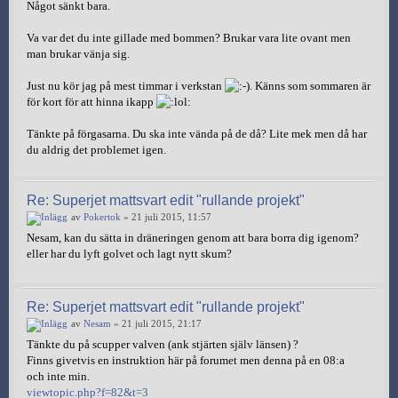
Något sänkt bara.
Va var det du inte gillade med bommen? Brukar vara lite ovant men
man brukar vänja sig.
Just nu kör jag på mest timmar i verkstan
. Känns som sommaren är
för kort för att hinna ikapp
Tänkte på förgasarna. Du ska inte vända på de då? Lite mek men då har
du aldrig det problemet igen.
Re: Superjet mattsvart edit "rullande projekt"
av
Pokertok
» 21 juli 2015, 11:57
Nesam, kan du sätta in dräneringen genom att bara borra dig igenom?
eller har du lyft golvet och lagt nytt skum?
Re: Superjet mattsvart edit "rullande projekt"
av
Nesam
» 21 juli 2015, 21:17
Tänkte du på scupper valven (ank stjärten själv länsen) ?
Finns givetvis en instruktion här på forumet men denna på en 08:a
och inte min.
viewtopic.php?f=82&t=3