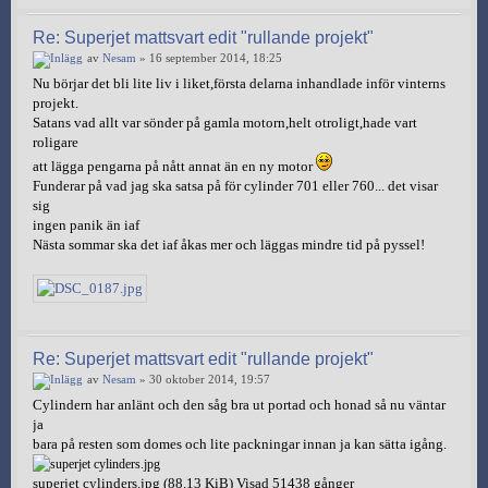
Re: Superjet mattsvart edit "rullande projekt"
av
Nesam
» 16 september 2014, 18:25
Nu börjar det bli lite liv i liket,första delarna inhandlade inför vinterns
projekt.
Satans vad allt var sönder på gamla motorn,helt otroligt,hade vart
roligare
att lägga pengarna på nått annat än en ny motor
Funderar på vad jag ska satsa på för cylinder 701 eller 760... det visar
sig
ingen panik än iaf
Nästa sommar ska det iaf åkas mer och läggas mindre tid på pyssel!
Re: Superjet mattsvart edit "rullande projekt"
av
Nesam
» 30 oktober 2014, 19:57
Cylindern har anlänt och den såg bra ut portad och honad så nu väntar
ja
bara på resten som domes och lite packningar innan ja kan sätta igång.
superjet cylinders.jpg (88.13 KiB) Visad 51438 gånger