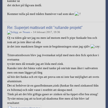
kanske så
det räcker på lågvara ändå.
Kommer rulla på med tråden framöver vad som sker
Re: Superjet mattsvart edit "rullande projekt"
av
Nesam
» 14 februari 2017, 19:36
Oj va tiden går ser jag nu men iaf motorn med b pipe funkade bra och
iom att ja inte åker så ofta
är det inte maskinen längre som är begränsningen utan jag själv
Trimvattenboxen blev jag överraskat nöjd med men den fick sprickor i
svetsarna
tyvärr men då testade jag att löda med zink.
Kanske inte det bästa valet med tanke på om/när man åker i saltvatten
men om man lägger på färg
så bör det funka och ett tips att prova om ni inte har möjlighet att svets
aluminium.
Det ni behöver är en gasolbrännare,zink (funkar fin med zinkanod från
ex biltema) och nått vasst i rostfritt att skrapa med.
Tänk på att det blir giftiga gaser av zinken så ha öppet eller bra utsug!
Tyvärr missa jag att ta kort på skadorna före men så här blev iaf
resultatet