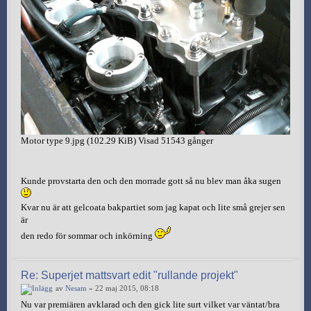
Motor type 9.jpg (102.29 KiB) Visad 51543 gånger
Kunde provstarta den och den morrade gott så nu blev man åka sugen
Kvar nu är att gelcoata bakpartiet som jag kapat och lite små grejer sen
är
den redo för sommar och inkörning
Re: Superjet mattsvart edit "rullande projekt"
av
Nesam
» 22 maj 2015, 08:18
Nu var premiären avklarad och den gick lite surt vilket var väntat/bra