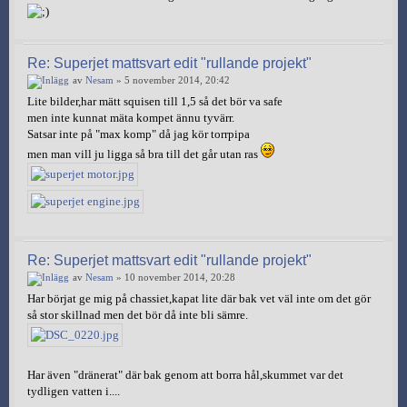
Re: Superjet mattsvart edit "rullande projekt"
av
Nesam
» 5 november 2014, 20:42
Lite bilder,har mätt squisen till 1,5 så det bör va safe
men inte kunnat mäta kompet ännu tyvärr.
Satsar inte på "max komp" då jag kör torrpipa
men man vill ju ligga så bra till det går utan ras
Re: Superjet mattsvart edit "rullande projekt"
av
Nesam
» 10 november 2014, 20:28
Har börjat ge mig på chassiet,kapat lite där bak vet väl inte om det gör
så stor skillnad men det bör då inte bli sämre.
Har även "dränerat" där bak genom att borra hål,skummet var det
tydligen vatten i....