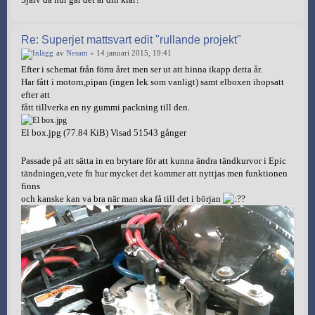
Re: Superjet mattsvart edit "rullande projekt"
av
Nesam
» 14 januari 2015, 19:41
Efter i schemat från förra året men ser ut att hinna ikapp detta år.
Har fått i motorn,pipan (ingen lek som vanligt) samt elboxen ihopsatt
efter att
fått tillverka en ny gummi packning till den.
El box.jpg (77.84 KiB) Visad 51543 gånger
Passade på att sätta in en brytare för att kunna ändra tändkurvor i Epic
tändningen,vete fn hur mycket det kommer att nyttjas men funktionen
finns
och kanske kan va bra när man ska få till det i början