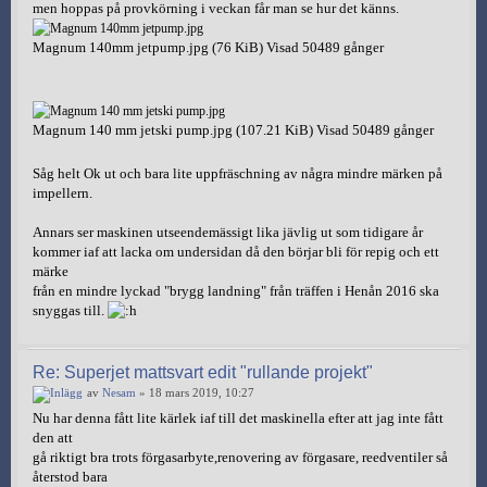
men hoppas på provkörning i veckan får man se hur det känns.
Magnum 140mm jetpump.jpg (76 KiB) Visad 50489 gånger
Magnum 140 mm jetski pump.jpg (107.21 KiB) Visad 50489 gånger
Såg helt Ok ut och bara lite uppfräschning av några mindre märken på
impellern.
Annars ser maskinen utseendemässigt lika jävlig ut som tidigare år
kommer iaf att lacka om undersidan då den börjar bli för repig och ett
märke
från en mindre lyckad "brygg landning" från träffen i Henån 2016 ska
snyggas till.
Re: Superjet mattsvart edit "rullande projekt"
av
Nesam
» 18 mars 2019, 10:27
Nu har denna fått lite kärlek iaf till det maskinella efter att jag inte fått
den att
gå riktigt bra trots förgasarbyte,renovering av förgasare, reedventiler så
återstod bara