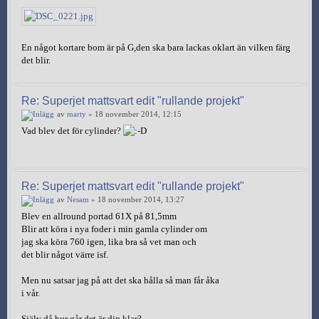
En något kortare bom är på G,den ska bara lackas oklart än vilken färg
det blir.
Re: Superjet mattsvart edit "rullande projekt"
av
marty
» 18 november 2014, 12:15
Vad blev det för cylinder?
Re: Superjet mattsvart edit "rullande projekt"
av
Nesam
» 18 november 2014, 13:27
Blev en allround portad 61X på 81,5mm
Blir att köra i nya foder i min gamla cylinder om
jag ska köra 760 igen, lika bra så vet man och
det blir något värre isf.
Men nu satsar jag på att det ska hålla så man får åka
i vår.
Själv då hur går det är din klar?