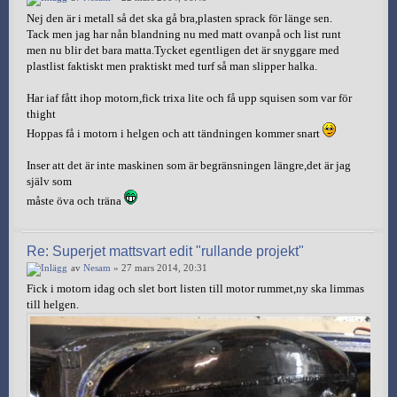
Nej den är i metall så det ska gå bra,plasten sprack för länge sen.
Tack men jag har nån blandning nu med matt ovanpå och list runt
men nu blir det bara matta.Tycket egentligen det är snyggare med
plastlist faktiskt men praktiskt med turf så man slipper halka.
Har iaf fått ihop motorn,fick trixa lite och få upp squisen som var för
thight
Hoppas få i motorn i helgen och att tändningen kommer snart
Inser att det är inte maskinen som är begränsningen längre,det är jag
själv som
måste öva och träna
Re: Superjet mattsvart edit "rullande projekt"
av
Nesam
» 27 mars 2014, 20:31
Fick i motorn idag och slet bort listen till motor rummet,ny ska limmas
till helgen.