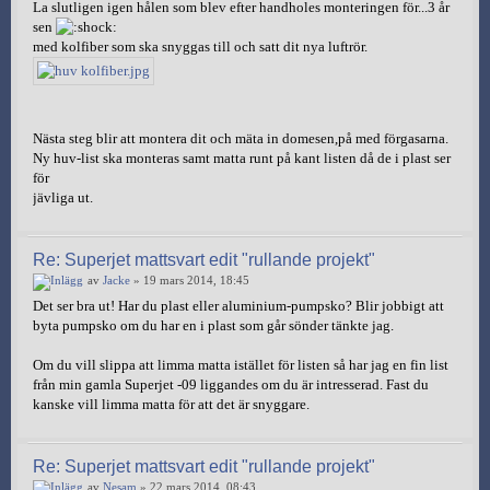
La slutligen igen hålen som blev efter handholes monteringen för...3 år
sen
med kolfiber som ska snyggas till och satt dit nya luftrör.
Nästa steg blir att montera dit och mäta in domesen,på med förgasarna.
Ny huv-list ska monteras samt matta runt på kant listen då de i plast ser
för
jävliga ut.
Re: Superjet mattsvart edit "rullande projekt"
av
Jacke
» 19 mars 2014, 18:45
Det ser bra ut! Har du plast eller aluminium-pumpsko? Blir jobbigt att
byta pumpsko om du har en i plast som går sönder tänkte jag.
Om du vill slippa att limma matta istället för listen så har jag en fin list
från min gamla Superjet -09 liggandes om du är intresserad. Fast du
kanske vill limma matta för att det är snyggare.
Re: Superjet mattsvart edit "rullande projekt"
av
Nesam
» 22 mars 2014, 08:43