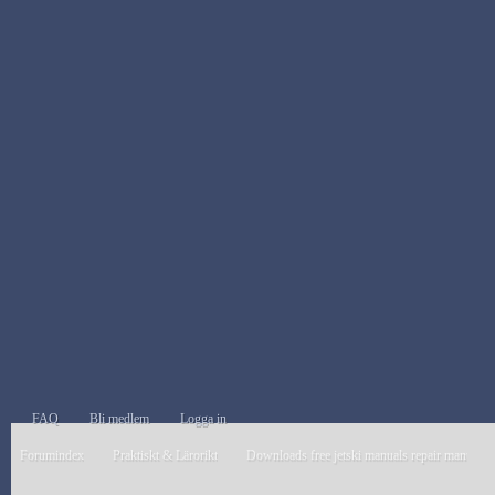
FAQ
Bli medlem
Logga in
Forumindex
Praktiskt & Lärorikt
Downloads free jetski manuals repair manuals 