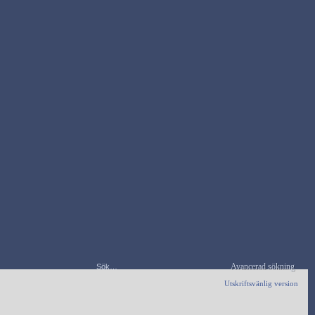
Avancerad sökning
Utskriftsvänlig version