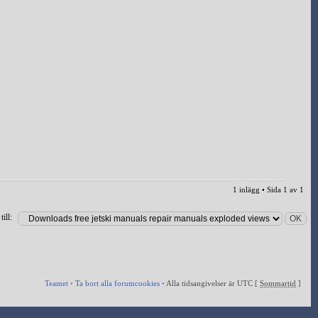
1 inlägg • Sida
1
av
1
ill:
Teamet
•
Ta bort alla forumcookies
•
Alla tidsangivelser är UTC [
Sommartid
]