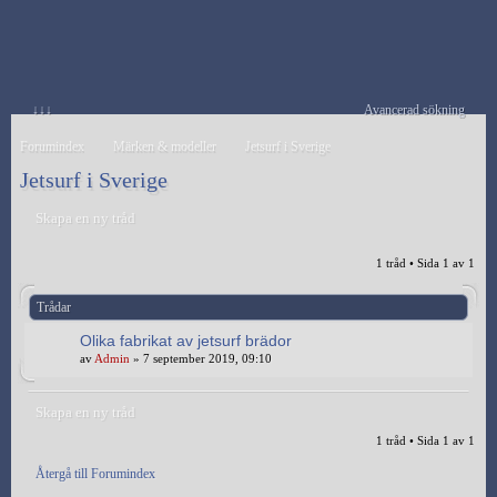
↓↓↓
Avancerad sökning
Forumindex
Märken & modeller
Jetsurf i Sverige
Jetsurf i Sverige
Skapa en ny tråd
1 tråd • Sida
1
av
1
Trådar
Olika fabrikat av jetsurf brädor
av
Admin
» 7 september 2019, 09:10
Skapa en ny tråd
1 tråd • Sida
1
av
1
Återgå till Forumindex