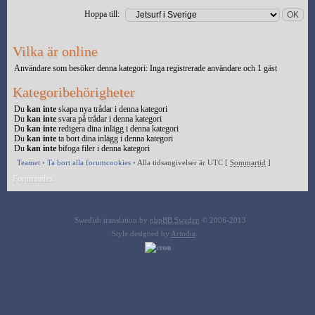
Hoppa till:
Vilka är online
Användare som besöker denna kategori: Inga registrerade användare och 1 gäst
Kategoribehörigheter
Du
kan inte
skapa nya trådar i denna kategori
Du
kan inte
svara på trådar i denna kategori
Du
kan inte
redigera dina inlägg i denna kategori
Du
kan inte
ta bort dina inlägg i denna kategori
Du
kan inte
bifoga filer i denna kategori
Teamet
•
Ta bort alla forumcookies
•
Alla tidsangivelser är UTC [
Sommartid
]
Forumindex
Swedish translation by
phpBB Sweden
© 2006-2013
Style designed by
Artodia
.