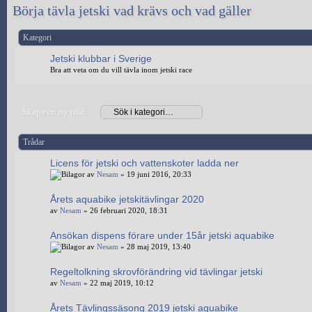
Börja tävla jetski vad krävs och vad gäller
Kategori
Jetski klubbar i Sverige
Bra att veta om du vill tävla inom jetski race
Skapa en ny tråd
Trådar
Licens för jetski och vattenskoter ladda ner
av
Nesam
» 19 juni 2016, 20:33
Årets aquabike jetskitävlingar 2020
av
Nesam
» 26 februari 2020, 18:31
Ansökan dispens förare under 15år jetski aquabike
av
Nesam
» 28 maj 2019, 13:40
Regeltolkning skrovförändring vid tävlingar jetski
av
Nesam
» 22 maj 2019, 10:12
Årets Tävlingssäsong 2019 jetski aquabike