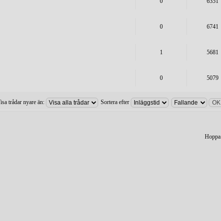
0
6351
0
6741
1
5681
0
5079
isa trådar nyare än:
Sortera efter
Hoppa t