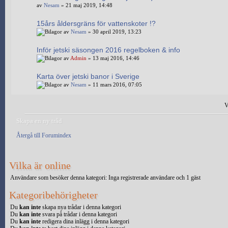
av
Nesam
» 21 maj 2019, 14:48
15års åldersgräns för vattenskoter !?
av
Nesam
» 30 april 2019, 13:23
Inför jetski säsongen 2016 regelboken & info
av
Admin
» 13 maj 2016, 14:46
Karta över jetski banor i Sverige
av
Nesam
» 11 mars 2016, 07:05
V
Skapa en ny tråd
Återgå till Forumindex
Vilka är online
Användare som besöker denna kategori: Inga registrerade användare och 1 gäst
Kategoribehörigheter
Du
kan inte
skapa nya trådar i denna kategori
Du
kan inte
svara på trådar i denna kategori
Du
kan inte
redigera dina inlägg i denna kategori