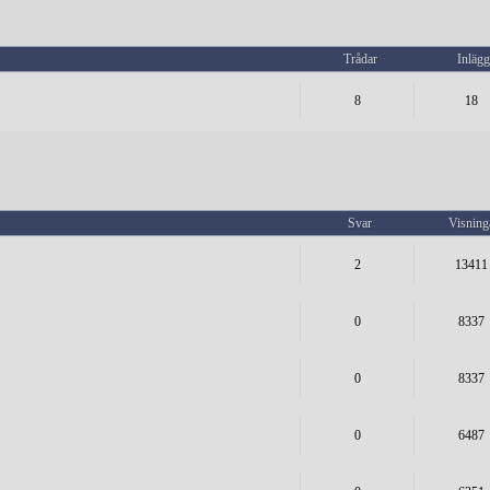
Trådar
Inläg
8
18
Svar
Visning
2
13411
0
8337
0
8337
0
6487