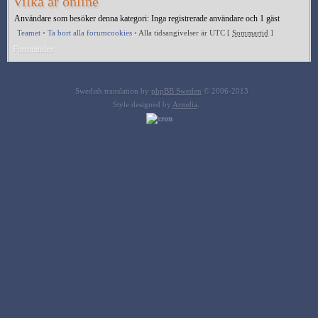
Vilka är online
Användare som besöker denna kategori: Inga registrerade användare och 1 gäst
Teamet
•
Ta bort alla forumcookies
•
Alla tidsangivelser är UTC [
Sommartid
]
Forumindex
Swedish translation by
phpBB Sweden
© 2006-2013
Style designed by
Artodia
.