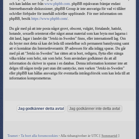
och kan laddas ner från
www.phpbb.com
. phpBB mjukvaran främjar endast
Internetbaserade diskussioner, phpBB Group är inte ansvariga för vad vi tillåter
och/eller förbjuder för innehåll och/eller uppförande. För mer information om
phpBB, besök
https://www.phpbb.com/
.
Du går med på att inte posta något grovt, obscent, vulgärt, förtalande, hatiskt,
hotande, sexuellt orienterat eller något annat material som kan bryta mot lagarna i
ditt land, lagar i landet där “Jetski-in-Sweden” finns, eller internationell lag. Om
du bryter mot detta så kan det leda till omedelbar och permanent bannlysning samt
att vi kontaktar din Internetleverantör. IP-adressen för alla inlägg sparas. Du går
med på att “Jetski-in-Sweden” har rätten att ta bort, redigera, flytta eller stänga
vilka trådar som helst, när som helst. Som användare godkänner du att all
information du skriver in sparas i en databas. Denna information kommer inte att
delges till någon tredje part utan ditt samtycke, men varken “Jetski-in-Sweden”
eller phpBB kan hållas ansvariga för eventuella intrångsförsök som kan leda till att
information komprometteras.
Teamet
•
Ta bort alla forumcookies
•
Alla tidsangivelser är UTC [
Sommartid
]