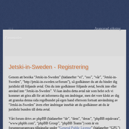
↓↓↓
Avancerad sökning
Forumindex
Jetski-in-Sweden - Registrering
Genom att besöka “Jetski-in-Sweden” (hädanefter “vi”, “oss”, “vår”, “Jetski-in-
Sweden”, “http://jetski-in-sweden.se/forum”), så godkänner du att du binder dig
juridiskt till följande avtal. Om du inte godkänner följande avtal, besök inte eller
använd inte “Jetski-in-Sweden”. Vi kan ändra detta avtal när som helst och vi
kommer att göra allt för att informera dig om ändringar, men det vore klokt av dig
att granska denna sida regelbundet på egen hand eftersom fortsatt användning av
“Jetski-in-Sweden” även efter ändringar innebär att du godkänner att du är
juridiskt bunden till detta avtal.
Vårt forum drivs av phpBB (hädanefter “de”, “dem”, “deras”, “phpBB mjukvara”,
“www.phpbb.com”, “phpBB Group”, “phpBB Teams”) som är en
forumprogramvara tillgänglig under “
General Public License
” (hädanefter “GPL”)