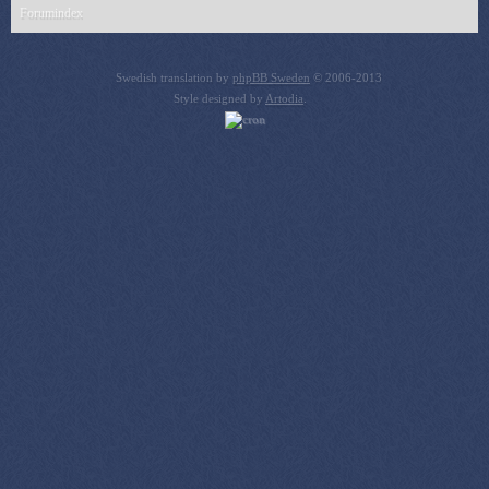
Forumindex
Swedish translation by
phpBB Sweden
© 2006-2013
Style designed by
Artodia
.