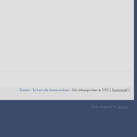
Teamet
•
Ta bort alla forumcookies
•
Alla tidsangivelser är UTC [
Sommartid
]
Style designed by
Artodia
.