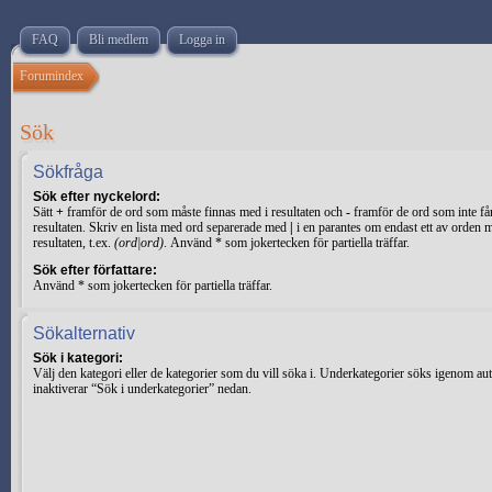
FAQ
Bli medlem
Logga in
Forumindex
Sök
Sökfråga
Sök efter nyckelord:
Sätt
+
framför de ord som måste finnas med i resultaten och
-
framför de ord som inte få
resultaten. Skriv en lista med ord separerade med
|
i en parantes om endast ett av orden 
resultaten, t.ex.
(ord|ord)
. Använd * som jokertecken för partiella träffar.
Sök efter författare:
Använd * som jokertecken för partiella träffar.
Sökalternativ
Sök i kategori:
Välj den kategori eller de kategorier som du vill söka i. Underkategorier söks igenom au
inaktiverar “Sök i underkategorier” nedan.