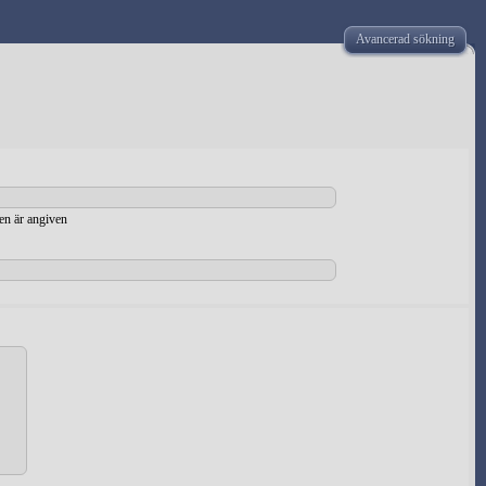
Avancerad sökning
den är angiven