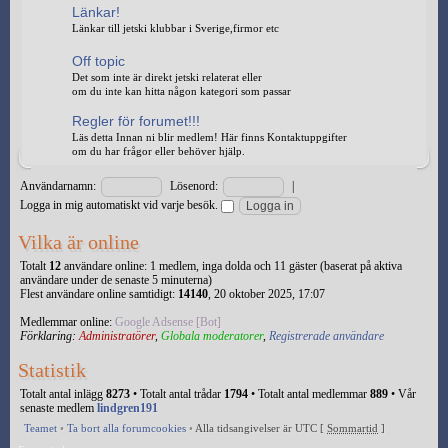
Länkar!
Länkar till jetski klubbar i Sverige,firmor etc
Off topic
Det som inte är direkt jetski relaterat eller
om du inte kan hitta någon kategori som passar
Regler för forumet!!!
Läs detta Innan ni blir medlem! Här finns Kontaktuppgifter
om du har frågor eller behöver hjälp.
Användarnamn:
Lösenord:
|
Logga in mig automatiskt vid varje besök.
Vilka är online
Totalt
12
användare online: 1 medlem, inga dolda och 11 gäster (baserat på aktiva
användare under de senaste 5 minuterna)
Flest användare online samtidigt:
14140
, 20 oktober 2025, 17:07
Medlemmar online:
Google Adsense [Bot]
Förklaring:
Administratörer
,
Globala moderatorer
,
Registrerade användare
Statistik
Totalt antal inlägg
8273
• Totalt antal trådar
1794
• Totalt antal medlemmar
889
• Vår
senaste medlem
lindgren191
Teamet
•
Ta bort alla forumcookies
•
Alla tidsangivelser är UTC [
Sommartid
]