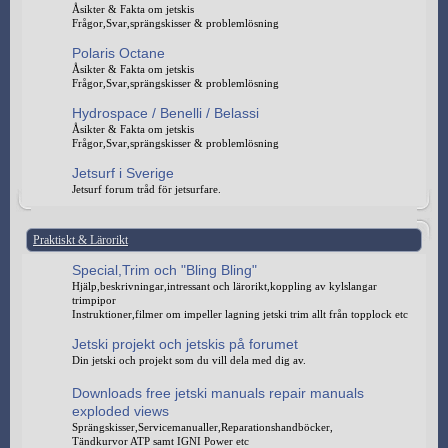
Åsikter & Fakta om jetskis
Frågor,Svar,sprängskisser & problemlösning
Polaris Octane
Åsikter & Fakta om jetskis
Frågor,Svar,sprängskisser & problemlösning
Hydrospace / Benelli / Belassi
Åsikter & Fakta om jetskis
Frågor,Svar,sprängskisser & problemlösning
Jetsurf i Sverige
Jetsurf forum tråd för jetsurfare.
Praktiskt & Lärorikt
Special,Trim och "Bling Bling"
Hjälp,beskrivningar,intressant och lärorikt,koppling av kylslangar
trimpipor
Instruktioner,filmer om impeller lagning jetski trim allt från topplock etc
Jetski projekt och jetskis på forumet
Din jetski och projekt som du vill dela med dig av.
Downloads free jetski manuals repair manuals
exploded views
Sprängskisser,Servicemanualler,Reparationshandböcker,
Tändkurvor ATP samt IGNI Power etc