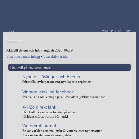
↓↓↓
Avancerad sökning
Forumindex
Aktuellt datum och tid: 7 augusti 2026, 06:19
Visa obesvarade inlägg
•
Visa aktiva trådar
Håll koll på vad som händer
Nyheter,Tävlingar och Events
Officiella tävlingar,mässor,nya lagar o regler ect
Vintage jetski på facebook
Svensk sida om vintage jetski dvs äldre jetskimaskiner etc.
X-H2o direkt länk
Håll koll på vad som händer på ett av
världens största forum för jetski
Watercraftjournal
En av världens största jetski & vattenskoter nyhetssajter
Kika in för det senaste inom jetski