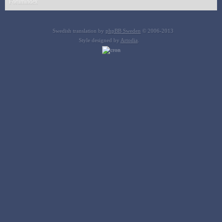
Forumindex
Swedish translation by
phpBB Sweden
© 2006-2013
Style designed by
Artodia
.