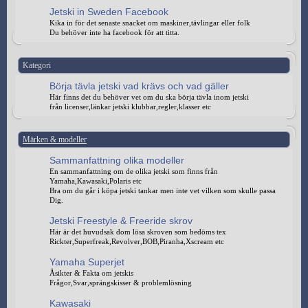
Jetski in Sweden Facebook
Kika in för det senaste snacket om maskiner,tävlingar eller folk
Du behöver inte ha facebook för att titta.
Kategori
Börja tävla jetski vad krävs och vad gäller
Här finns det du behöver vet om du ska börja tävla inom jetski
från licenser,länkar jetski klubbar,regler,klasser etc
Märken & modeller
Sammanfattning olika modeller
En sammanfattning om de olika jetski som finns från
Yamaha,Kawasaki,Polaris etc
Bra om du går i köpa jetski tankar men inte vet vilken som skulle passa
Dig.
Jetski Freestyle & Freeride skrov
Här är det huvudsak dom lösa skroven som bedöms tex
Rickter,Superfreak,Revolver,BOB,Piranha,Xscream etc
Yamaha Superjet
Åsikter & Fakta om jetskis
Frågor,Svar,sprängskisser & problemlösning
Kawasaki