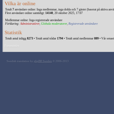
Vilka är online
Totalt
7
användare online: Inga medlemmar, inga dolda och 7 gäster (baserat på aktiva anv
Flest användare online samtidigt:
14140
, 20 oktober 2025, 17:07
Medlemmar online: Inga registrerade användare
Förklaring:
Administratörer
,
Globala moderatorer
,
Registrerade användare
Statistik
Totalt antal inlägg
8273
• Totalt antal trådar
1794
• Totalt antal medlemmar
889
• Vår senas
Forumindex
Swedish translation by
phpBB Sweden
© 2006-2013