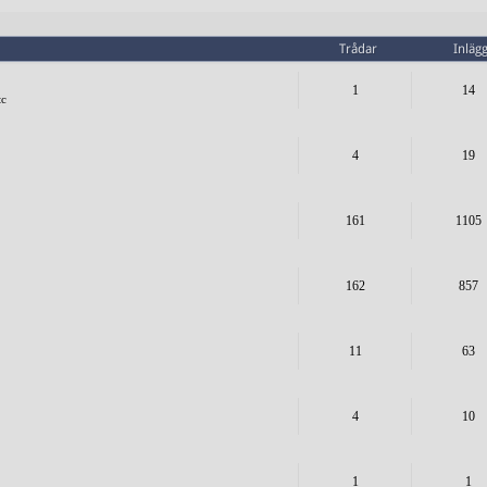
Trådar
Inläg
1
14
tc
4
19
161
1105
162
857
11
63
4
10
1
1