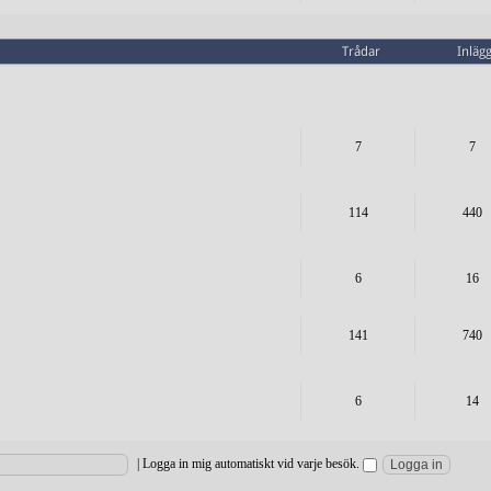
Trådar
Inläg
7
7
114
440
6
16
141
740
6
14
|
Logga in mig automatiskt vid varje besök.