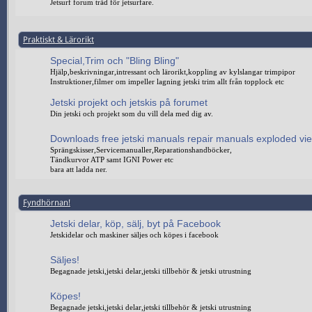
Jetsurf forum tråd för jetsurfare.
Praktiskt & Lärorikt
Special,Trim och "Bling Bling"
Hjälp,beskrivningar,intressant och lärorikt,koppling av kylslangar trimpipor
Instruktioner,filmer om impeller lagning jetski trim allt från topplock etc
Jetski projekt och jetskis på forumet
Din jetski och projekt som du vill dela med dig av.
Downloads free jetski manuals repair manuals exploded vi
Sprängskisser,Servicemanualler,Reparationshandböcker,
Tändkurvor ATP samt IGNI Power etc
bara att ladda ner.
Fyndhörnan!
Jetski delar, köp, sälj, byt på Facebook
Jetskidelar och maskiner säljes och köpes i facebook
Säljes!
Begagnade jetski,jetski delar,jetski tillbehör & jetski utrustning
Köpes!
Begagnade jetski,jetski delar,jetski tillbehör & jetski utrustning