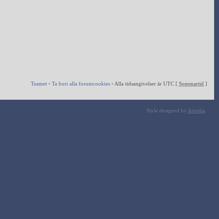
Teamet
•
Ta bort alla forumcookies
•
Alla tidsangivelser är UTC [
Sommartid
]
Style designed by
Artodia
.