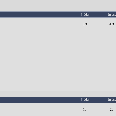
Trådar
Inläg
159
453
Trådar
Inläg
16
29