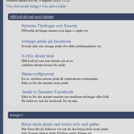
Aktuellt datum och tid: 9 augusti 2026, 11:22
Visa obesvarade inlägg
•
Visa aktiva trådar
Håll koll på vad som händer
Nyheter,Tävlingar och Events
Officiella tävlingar,mässor,nya lagar o regler ect
Vintage jetski på facebook
Svensk sida om vintage jetski dvs äldre jetskimaskiner etc.
X-H2o direkt länk
Håll koll på vad som händer på ett av
världens största forum för jetski
Watercraftjournal
En av världens största jetski & vattenskoter nyhetssajter
Kika in för det senaste inom jetski
Jetski in Sweden Facebook
Kika in för det senaste snacket om maskiner,tävlingar eller folk
Du behöver inte ha facebook för att titta.
Kategori
Börja tävla jetski vad krävs och vad gäller
Här finns det du behöver vet om du ska börja tävla inom jetski
från licenser,länkar jetski klubbar,regler,klasser etc