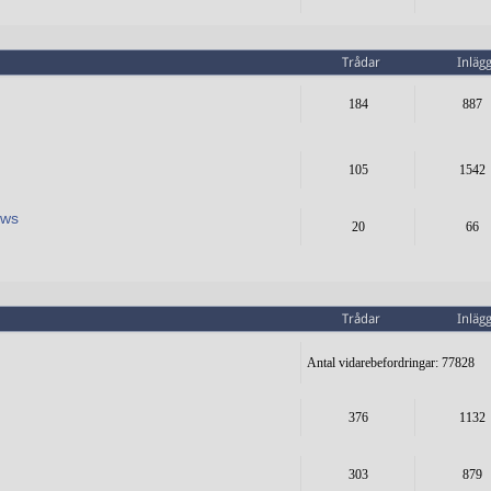
Trådar
Inläg
184
887
105
1542
ews
20
66
Trådar
Inläg
Antal vidarebefordringar: 77828
376
1132
303
879