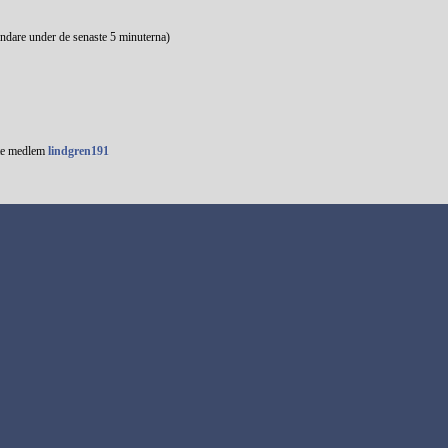
ändare under de senaste 5 minuterna)
te medlem
lindgren191