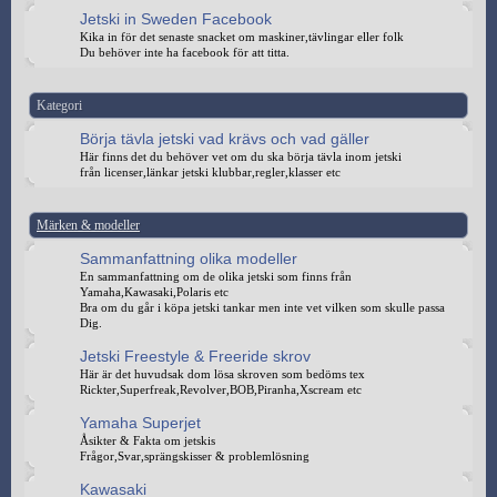
Jetski in Sweden Facebook
Kika in för det senaste snacket om maskiner,tävlingar eller folk
Du behöver inte ha facebook för att titta.
Kategori
Börja tävla jetski vad krävs och vad gäller
Här finns det du behöver vet om du ska börja tävla inom jetski
från licenser,länkar jetski klubbar,regler,klasser etc
Märken & modeller
Sammanfattning olika modeller
En sammanfattning om de olika jetski som finns från
Yamaha,Kawasaki,Polaris etc
Bra om du går i köpa jetski tankar men inte vet vilken som skulle passa
Dig.
Jetski Freestyle & Freeride skrov
Här är det huvudsak dom lösa skroven som bedöms tex
Rickter,Superfreak,Revolver,BOB,Piranha,Xscream etc
Yamaha Superjet
Åsikter & Fakta om jetskis
Frågor,Svar,sprängskisser & problemlösning
Kawasaki