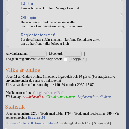
Länkar!
Länkar till jetski klubbar i Sverige,firmor etc
Off topic
Det som inte är direkt jetski relaterat eller
om du inte kan hitta någon kategori som passar
Regler för forumet!!!
Läs detta Innan ni blir medlem! Här finns Kontaktuppgifter
om du har frågor eller behöver hjälp.
Användarnamn:
Lösenord:
|
Logga in mig automatiskt vid varje besök.
Vilka är online
Totalt
11
användare online: 1 medlem, inga dolda och 10 gäster (baserat på aktiva
användare under de senaste 5 minuterna)
Flest användare online samtidigt:
14140
, 20 oktober 2025, 17:07
Medlemmar online:
Google Adsense [Bot]
Förklaring:
Administratörer
,
Globala moderatorer
,
Registrerade användare
Statistik
Totalt antal inlägg
8273
• Totalt antal trådar
1794
• Totalt antal medlemmar
889
• Vår
senaste medlem
lindgren191
Teamet
•
Ta bort alla forumcookies
•
Alla tidsangivelser är UTC [
Sommartid
]