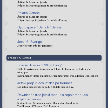
Åsikter & Fakta om jetskis
Frågor,Svar,sprängskisser & problemlösning
Polaris Octane
Åsikter & Fakta om jetskis
Frågor,Svar,sprängskisser & problemlösning
Hydrospace / Benelli / Belassi
Åsikter & Fakta om jetskis
Frågor,Svar,sprängskisser & problemlösning
Jetsurf i Sverige
Jetsurf forum tråd för jetsurfare.
Praktiskt & Lärorikt
Special,Trim och "Bling Bling"
Hjälp,beskrivningar,intressant och lärorikt,koppling av kylslangar
trimpipor
Instruktioner,filmer om impeller lagning jetski trim allt från topplock etc
Jetski projekt och jetskis på forumet
Din jetski och projekt som du vill dela med dig av.
Downloads free jetski manuals repair manuals
exploded views
Sprängskisser,Servicemanualler,Reparationshandböcker,
Tändkurvor ATP samt IGNI Power etc