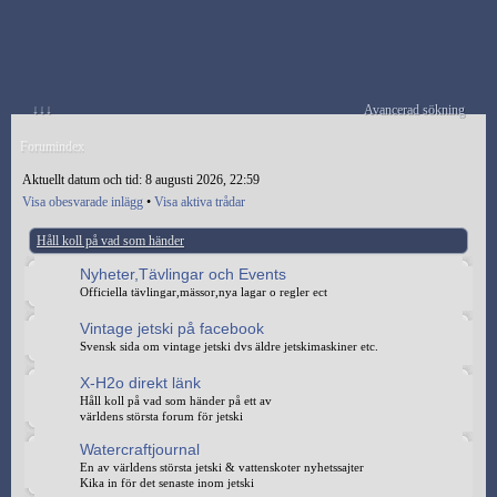
↓↓↓
Avancerad sökning
Forumindex
Aktuellt datum och tid: 8 augusti 2026, 22:59
Visa obesvarade inlägg
•
Visa aktiva trådar
Håll koll på vad som händer
Nyheter,Tävlingar och Events
Officiella tävlingar,mässor,nya lagar o regler ect
Vintage jetski på facebook
Svensk sida om vintage jetski dvs äldre jetskimaskiner etc.
X-H2o direkt länk
Håll koll på vad som händer på ett av
världens största forum för jetski
Watercraftjournal
En av världens största jetski & vattenskoter nyhetssajter
Kika in för det senaste inom jetski