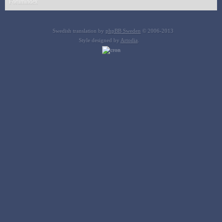
Forumindex
Swedish translation by
phpBB Sweden
© 2006-2013
Style designed by
Artodia
.