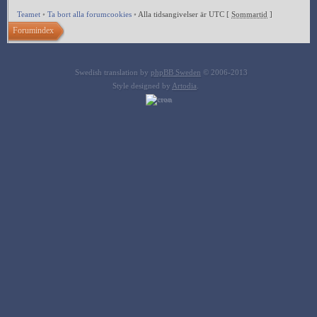
Teamet
•
Ta bort alla forumcookies
•
Alla tidsangivelser är UTC [
Sommartid
]
Forumindex
Swedish translation by
phpBB Sweden
© 2006-2013
Style designed by
Artodia
.