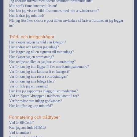
Jag ändrade tidszon men tiderna stämmer fortfarande inte!
Mitt språk finns inte med i listan!
Hur kan jag visa en bild tillsammans med mitt användarnamn?
Hur ändrar jag min titel?
När jag försöker skicka e-post till en användare så kräver forumet att jag loggar
in?
Tråd- och inläggsfrågor
Hur skapar jag en ny tråd i en kategori?
Hur ändrar och raderar jag inlägg?
Hur lägger jag till en signatur till mitt inlägg?
Hur skapar jag en omröstning?
Hur redigerar eller tar jag bort en omröstning?
Varför kan jag inte lägga till fler omröstningsalternativ?
Varför kan jag inte komma åt en kategori?
Varför kan jag inte rösta i omröstningar?
Varför kan jag inte bifoga filer?
Varför fick jag en varning?
Hur kan jag rapportera inlägg till en moderator?
Vad är “Spara”-knappen i trådformuläret till för?
Varför måste mitt inlägg godkännas?
Hur knuffar jag upp min tråd?
Formatering och trådtyper
Vad är BBCode?
Kan jag använda HTML?
Vad är smilies?