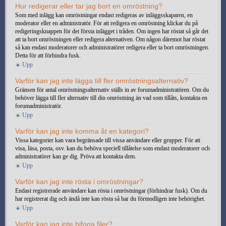
Hur redigerar eller tar jag bort en omröstning?
Som med inlägg kan omröstningar endast redigeras av inläggsskaparen, en
moderator eller en administratör. För att redigera en omröstning klickar du på
redigeringsknappen för det första inlägget i tråden. Om ingen har röstat så går det
att ta bort omröstningen eller redigera alternativen. Om någon däremot har röstat
så kan endast moderatorer och administratörer redigera eller ta bort omröstningen.
Detta för att förhindra fusk.
Upp
Varför kan jag inte lägga till fler omröstningsalternativ?
Gränsen för antal omröstningsalternativ ställs in av forumadministratören. Om du
behöver lägga till fler alternativ till din omröstning än vad som tillåts, kontakta en
forumadministratör.
Upp
Varför kan jag inte komma åt en kategori?
Vissa kategorier kan vara begränsade till vissa användare eller grupper. För att
visa, läsa, posta, osv. kan du behöva speciell tillåtelse som endast moderatorer och
administratörer kan ge dig. Pröva att kontakta dem.
Upp
Varför kan jag inte rösta i omröstningar?
Endast registrerade användare kan rösta i omröstningar (förhindrar fusk). Om du
har registrerat dig och ändå inte kan rösta så har du förmodligen inte behörighet.
Upp
Varför kan jag inte bifoga filer?