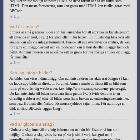
Nej. Det är inte möjligt att posta HTML på detta forum och få det tolkat som
HTML. Den mesta formatering som kan göras med HTML kan istället göras med
BBCode.
Upp
Vad är smilies?
Smilies är små grafiska bilder som kan användas för att uttrycka en känsla genom
att använda en kod, t.ex. :) för glad, eller :( för ledsen. En fullständig lista över alla
smilies kan nås via inläggsformuläret. Försök att inte överanvända smilies, de kan
fort göra ett inlägg oläsbart och en moderator kan ta bort de eller inlägget helt och
hållet. Administratören kan också ha satt en gräns för hur många smilies ett inlägg
får innehålla.
Upp
Kan jag infoga bilder?
Ja, bilder kan visas i dina inlägg. Om administratören har aktiverat bilagor så kan
du ladda upp bilderna direkt till forumet. Annars måste du länka till en bild som
finns på en offentlig webbserver, t.ex. http://www.example.com/my-picture.gif.
Du kan inte länka till bilder som bara finns på din PC (såvida den inte är en
offentlig webbserver) eller till bilder som finns bakom autentiseringsmekanismer,
som t.ex. Hotmail eller Yahoo, lösenorsskyddade sajter, m.m. För att infoga en
bild, använd BBCode-taggen [img].
Upp
Vad är globala anslag?
Globala anslag innehåller viktig information och du bör läsa de så fort som
möjligt. Globala anslag visas överst på varje sida i varje kategori och i
kontrollpanelen. Om du kan posta ett globalt anslag eller inte beror på vilken