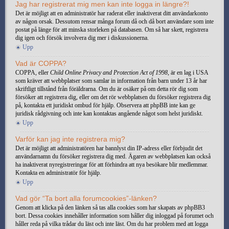
Jag har registrerat mig men kan inte logga in längre?!
Det är möjligt att en administratör har raderat eller inaktiverat ditt användarkonto
av någon orsak. Dessutom rensar många forum då och då bort användare som inte
postat på länge för att minska storleken på databasen. Om så har skett, registrera
dig igen och försök involvera dig mer i diskussionerna.
Upp
Vad är COPPA?
COPPA, eller
Child Online Privacy and Protection Act of 1998
, är en lag i USA
som kräver att webbplatser som samlar in information från barn under 13 år har
skriftligt tillstånd från föräldrarna. Om du är osäker på om detta rör dig som
försöker att registrera dig, eller om det rör webbplatsen du försöker registrera dig
på, kontakta ett juridiskt ombud för hjälp. Observera att phpBB inte kan ge
juridisk rådgivning och inte kan kontaktas angående något som helst juridiskt.
Upp
Varför kan jag inte registrera mig?
Det är möjligt att administratören har bannlyst din IP-adress eller förbjudit det
användarnamn du försöker registrera dig med. Ägaren av webbplatsen kan också
ha inaktiverat nyregistreringar för att förhindra att nya besökare blir medlemmar.
Kontakta en administratör för hjälp.
Upp
Vad gör “Ta bort alla forumcookies”-länken?
Genom att klicka på den länken så tas alla cookies som har skapats av phpBB3
bort. Dessa cookies innehåller information som håller dig inloggad på forumet och
håller reda på vilka trådar du läst och inte läst. Om du har problem med att logga