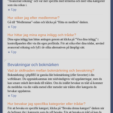
“Avancerad sökning” och var mer specifik med termerna och med vilka kategorier
som ska sökas i.
Upp
Hur söker jag efter medlemmar?
Gå till “Medlemmar”-sidan och klicka på “Hitta en medlem”-länken.
Upp
Hur hittar jag mina egna inlägg och trådar?
Dina egna inlägg kan hittas antingen genom att klicka på “Visa dina inlägg” i
kontrollpanelen eller via din egen profilsida. För att söka efter dina trådar, använd
avancerad sökning och fyll i de olika alternativen på lämpligt sätt.
Upp
Bevakningar och bokmärken
Vad är skillnaden mellan bokmärkning och bevakning?
Bokmärkning i phpBB3 är ganska likt bokmärkning (eller favoriter) i din
webbläsare. Du uppmärksammas inte nödvändigtvis vid uppdateringar, men du
kan senare enkelt återvända till tråden. Om du istället bevakar en tråd så kommer
du meddelas via din valda metod eller metoder när tråden eller kategorin du
bevakar uppdateras.
Upp
Hur bevakar jag specifika kategorier eller trådar?
För att bevaka en specifik kategori, klicka på “Bevaka denna kategori”-länken när
du befinner dig i kategorin som du vill bevaka. För att bevaka en tråd så kan du