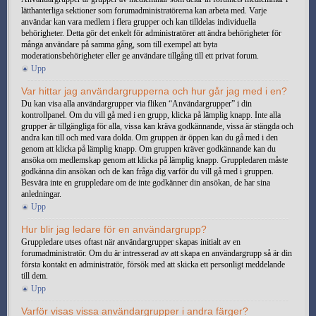
lätthanterliga sektioner som forumadministratörerna kan arbeta med. Varje
användar kan vara medlem i flera grupper och kan tilldelas individuella
behörigheter. Detta gör det enkelt för administratörer att ändra behörigheter för
många användare på samma gång, som till exempel att byta
moderationsbehörigheter eller ge användare tillgång till ett privat forum.
Upp
Var hittar jag användargrupperna och hur går jag med i en?
Du kan visa alla användargrupper via fliken “Användargrupper” i din
kontrollpanel. Om du vill gå med i en grupp, klicka på lämplig knapp. Inte alla
grupper är tillgängliga för alla, vissa kan kräva godkännande, vissa är stängda och
andra kan till och med vara dolda. Om gruppen är öppen kan du gå med i den
genom att klicka på lämplig knapp. Om gruppen kräver godkännande kan du
ansöka om medlemskap genom att klicka på lämplig knapp. Gruppledaren måste
godkänna din ansökan och de kan fråga dig varför du vill gå med i gruppen.
Besvära inte en gruppledare om de inte godkänner din ansökan, de har sina
anledningar.
Upp
Hur blir jag ledare för en användargrupp?
Gruppledare utses oftast när användargrupper skapas initialt av en
forumadministratör. Om du är intresserad av att skapa en användargrupp så är din
första kontakt en administratör, försök med att skicka ett personligt meddelande
till dem.
Upp
Varför visas vissa användargrupper i andra färger?