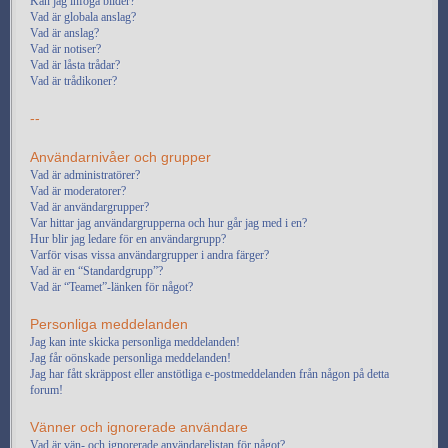
Kan jag infoga bilder?
Vad är globala anslag?
Vad är anslag?
Vad är notiser?
Vad är låsta trådar?
Vad är trådikoner?
--
Användarnivåer och grupper
Vad är administratörer?
Vad är moderatorer?
Vad är användargrupper?
Var hittar jag användargrupperna och hur går jag med i en?
Hur blir jag ledare för en användargrupp?
Varför visas vissa användargrupper i andra färger?
Vad är en “Standardgrupp”?
Vad är “Teamet”-länken för något?
Personliga meddelanden
Jag kan inte skicka personliga meddelanden!
Jag får oönskade personliga meddelanden!
Jag har fått skräppost eller anstötliga e-postmeddelanden från någon på detta
forum!
Vänner och ignorerade användare
Vad är vän- och ignorerade användarelistan för något?