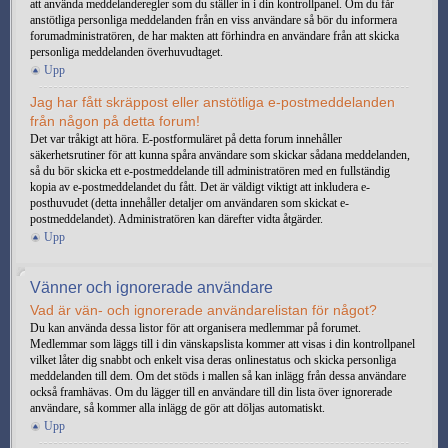
att använda meddelanderegler som du ställer in i din kontrollpanel. Om du får
anstötliga personliga meddelanden från en viss användare så bör du informera
forumadministratören, de har makten att förhindra en användare från att skicka
personliga meddelanden överhuvudtaget.
Upp
Jag har fått skräppost eller anstötliga e-postmeddelanden
från någon på detta forum!
Det var tråkigt att höra. E-postformuläret på detta forum innehåller
säkerhetsrutiner för att kunna spåra användare som skickar sådana meddelanden,
så du bör skicka ett e-postmeddelande till administratören med en fullständig
kopia av e-postmeddelandet du fått. Det är väldigt viktigt att inkludera e-
posthuvudet (detta innehåller detaljer om användaren som skickat e-
postmeddelandet). Administratören kan därefter vidta åtgärder.
Upp
Vänner och ignorerade användare
Vad är vän- och ignorerade användarelistan för något?
Du kan använda dessa listor för att organisera medlemmar på forumet.
Medlemmar som läggs till i din vänskapslista kommer att visas i din kontrollpanel
vilket låter dig snabbt och enkelt visa deras onlinestatus och skicka personliga
meddelanden till dem. Om det stöds i mallen så kan inlägg från dessa användare
också framhävas. Om du lägger till en användare till din lista över ignorerade
användare, så kommer alla inlägg de gör att döljas automatiskt.
Upp