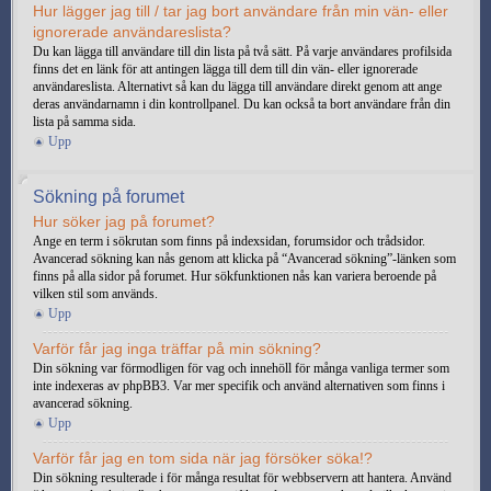
Hur lägger jag till / tar jag bort användare från min vän- eller
ignorerade användareslista?
Du kan lägga till användare till din lista på två sätt. På varje användares profilsida
finns det en länk för att antingen lägga till dem till din vän- eller ignorerade
användareslista. Alternativt så kan du lägga till användare direkt genom att ange
deras användarnamn i din kontrollpanel. Du kan också ta bort användare från din
lista på samma sida.
Upp
Sökning på forumet
Hur söker jag på forumet?
Ange en term i sökrutan som finns på indexsidan, forumsidor och trådsidor.
Avancerad sökning kan nås genom att klicka på “Avancerad sökning”-länken som
finns på alla sidor på forumet. Hur sökfunktionen nås kan variera beroende på
vilken stil som används.
Upp
Varför får jag inga träffar på min sökning?
Din sökning var förmodligen för vag och innehöll för många vanliga termer som
inte indexeras av phpBB3. Var mer specifik och använd alternativen som finns i
avancerad sökning.
Upp
Varför får jag en tom sida när jag försöker söka!?
Din sökning resulterade i för många resultat för webbservern att hantera. Använd