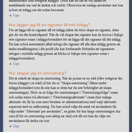
administratör som redigerat inlägget. Dock kan de om de vill lämna ett
meddelande om vad de ändrat och varför. Observera att vanliga användare inte kan
ta bort ett inlägg om det redan besvarats.
Upp
Hur lägger jag till en signatur till mitt inlägg?
För att lägga till en signatur till ett inlägg måste du först skapa en signatur, detta
gör du via din kontrollpanel. När du väl skapat din signatur kan du kryssa i
Infoga
min signatur
-rutan i inläggsformuläret för att lägga till din signatur till ditt inlägg.
Du kan också automatiskt alltid infoga din signatur till alla dina inlägg genom att
ändra inställningarna i din profil (du kan fortfarande förhindra att signaturen
infogas i enskilda inlägg genom att klicka ur
Infoga min signatur
-rutan i
inläggsformuläret).
Upp
Hur skapar jag en omröstning?
Det är enkelt att skapa en omröstning. När du postar en ny tråd (eller redigerar det
första inlägget i en tråd) så bör du se “Skapa omröstning”-fliken under
inläggsformuläret (om du inte kan se detta har du inte behörighet att skapa
omröstningar). Skriv in en fråga för omröstningen i “Omröstningsfråga”-rutan
och sedan minst två alternativ i “Omröstningsalternativ”-rutan (hur många
alternativ du får ha som mest bestäms av administratören) med varje alternativ
separerat med en radbrytning. Du kan också välja det antal val användaren får
välja under “Alternativ per användare”, en gräns för hur länge omröstningen ska
vara (0 för en omröstning som aldrig tar slut) och till sist kan du välja om
användarna får ändra sin röst.
Upp