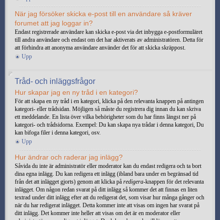
När jag försöker skicka e-post till en användare så kräver
forumet att jag loggar in?
Endast registrerade användare kan skicka e-post via det inbygga e-postformuläret
till andra användare och endast om det har aktiverats av administratören. Detta för
att förhindra att anonyma användare använder det för att skicka skräppost.
Upp
Tråd- och inläggsfrågor
Hur skapar jag en ny tråd i en kategori?
För att skapa en ny tråd i en kategori, klicka på den relevanta knappen på antingen
kategori- eller trådsidan. Möjligen så måste du registrera dig innan du kan skriva
ett meddelande. En lista över vilka behörigheter som du har finns längst ner på
kategori- och trådsidorna. Exempel: Du kan skapa nya trådar i denna kategori, Du
kan bifoga filer i denna kategori, osv.
Upp
Hur ändrar och raderar jag inlägg?
Såvida du inte är administratör eller moderator kan du endast redigera och ta bort
dina egna inlägg. Du kan redigera ett inlägg (ibland bara under en begränsad tid
från det att inlägget gjorts) genom att klicka på
redigera
-knappen för det relevanta
inlägget. Om någon redan svarat på ditt inlägg så kommer det att finnas en liten
textrad under ditt inlägg efter att du redigerat det, som visar hur många gånger och
när du har redigerat inlägget. Detta kommer inte att visas om ingen har svarat på
ditt inlägg. Det kommer inte heller att visas om det är en moderator eller