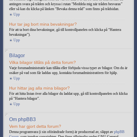
antingen svara på tråden och kryssa i rutan “Meddela mig när tråden besvaras”
eller så kan du klicka på länken “Bevaka denna tråd” som finns på trådsidan.
Upp
Hur tar jag bort mina bevakningar?
För att ta bort dina bevakningar, gå till kontrollpanelen och klicka på “Hantera
bevakningar”).
Upp
Bilagor
Vilka bilagor tillåts på detta forum?
Varje forumadministratör kan tillåta eller förbjuda vissa typer av bilagor. Om du är
osäker på vad som får laddas upp, kontakta forumadministratören för hjälp.
Upp
Hur hittar jag alla mina bilagor?
För att hitta listan över alla bilagor du laddat upp, gå till kontrollpanelen och klicka
på “Hantera bilagor”.
Upp
Om phpBB3
Vem har gjort detta forum?
Denna programvara (i sin oförändrade form) är producerad av, släppt av
phpBB
Group
, som innehar copyrighten. Den finns tillgänglig under GNU General