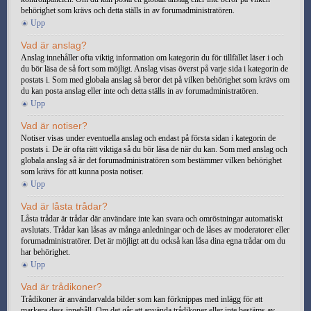
behörighet som krävs och detta ställs in av forumadministratören.
Upp
Vad är anslag?
Anslag innehåller ofta viktig information om kategorin du för tillfället läser i och
du bör läsa de så fort som möjligt. Anslag visas överst på varje sida i kategorin de
postats i. Som med globala anslag så beror det på vilken behörighet som krävs om
du kan posta anslag eller inte och detta ställs in av forumadministratören.
Upp
Vad är notiser?
Notiser visas under eventuella anslag och endast på första sidan i kategorin de
postats i. De är ofta rätt viktiga så du bör läsa de när du kan. Som med anslag och
globala anslag så är det forumadministratören som bestämmer vilken behörighet
som krävs för att kunna posta notiser.
Upp
Vad är låsta trådar?
Låsta trådar är trådar där användare inte kan svara och omröstningar automatiskt
avslutats. Trådar kan låsas av många anledningar och de låses av moderatorer eller
forumadministratörer. Det är möjligt att du också kan låsa dina egna trådar om du
har behörighet.
Upp
Vad är trådikoner?
Trådikoner är användarvalda bilder som kan förknippas med inlägg för att
markera dess innehåll. Om det går att använda trådikoner eller inte bestäms av