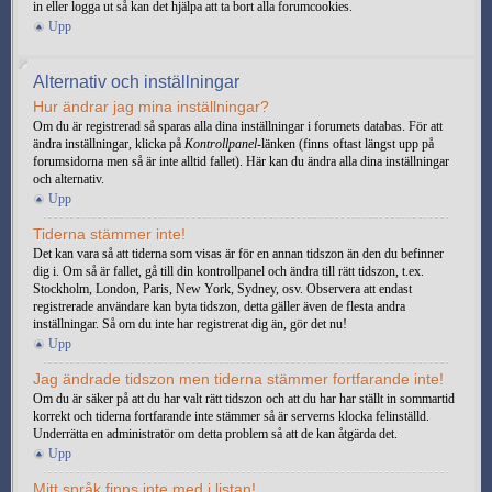
in eller logga ut så kan det hjälpa att ta bort alla forumcookies.
Upp
Alternativ och inställningar
Hur ändrar jag mina inställningar?
Om du är registrerad så sparas alla dina inställningar i forumets databas. För att
ändra inställningar, klicka på
Kontrollpanel
-länken (finns oftast längst upp på
forumsidorna men så är inte alltid fallet). Här kan du ändra alla dina inställningar
och alternativ.
Upp
Tiderna stämmer inte!
Det kan vara så att tiderna som visas är för en annan tidszon än den du befinner
dig i. Om så är fallet, gå till din kontrollpanel och ändra till rätt tidszon, t.ex.
Stockholm, London, Paris, New York, Sydney, osv. Observera att endast
registrerade användare kan byta tidszon, detta gäller även de flesta andra
inställningar. Så om du inte har registrerat dig än, gör det nu!
Upp
Jag ändrade tidszon men tiderna stämmer fortfarande inte!
Om du är säker på att du har valt rätt tidszon och att du har har ställt in sommartid
korrekt och tiderna fortfarande inte stämmer så är serverns klocka felinställd.
Underrätta en administratör om detta problem så att de kan åtgärda det.
Upp
Mitt språk finns inte med i listan!