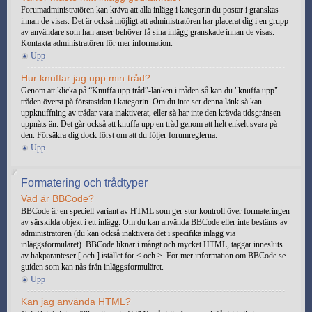
Forumadministratören kan kräva att alla inlägg i kategorin du postar i granskas
innan de visas. Det är också möjligt att administratören har placerat dig i en grupp
av användare som han anser behöver få sina inlägg granskade innan de visas.
Kontakta administratören för mer information.
Upp
Hur knuffar jag upp min tråd?
Genom att klicka på “Knuffa upp tråd”-länken i tråden så kan du "knuffa upp"
tråden överst på förstasidan i kategorin. Om du inte ser denna länk så kan
uppknuffning av trådar vara inaktiverat, eller så har inte den krävda tidsgränsen
uppnåts än. Det går också att knuffa upp en tråd genom att helt enkelt svara på
den. Försäkra dig dock först om att du följer forumreglerna.
Upp
Formatering och trådtyper
Vad är BBCode?
BBCode är en speciell variant av HTML som ger stor kontroll över formateringen
av särskilda objekt i ett inlägg. Om du kan använda BBCode eller inte bestäms av
administratören (du kan också inaktivera det i specifika inlägg via
inläggsformuläret). BBCode liknar i mångt och mycket HTML, taggar innesluts
av hakparanteser [ och ] istället för < och >. För mer information om BBCode se
guiden som kan nås från inläggsformuläret.
Upp
Kan jag använda HTML?