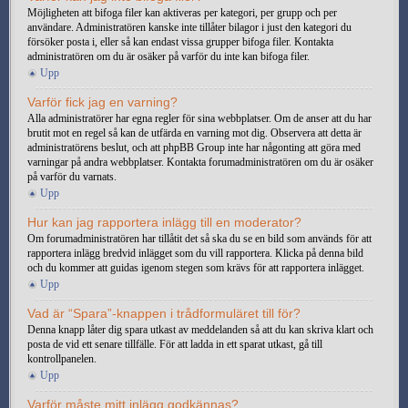
Möjligheten att bifoga filer kan aktiveras per kategori, per grupp och per
användare. Administratören kanske inte tillåter bilagor i just den kategori du
försöker posta i, eller så kan endast vissa grupper bifoga filer. Kontakta
administratören om du är osäker på varför du inte kan bifoga filer.
Upp
Varför fick jag en varning?
Alla administratörer har egna regler för sina webbplatser. Om de anser att du har
brutit mot en regel så kan de utfärda en varning mot dig. Observera att detta är
administratörens beslut, och att phpBB Group inte har någonting att göra med
varningar på andra webbplatser. Kontakta forumadministratören om du är osäker
på varför du varnats.
Upp
Hur kan jag rapportera inlägg till en moderator?
Om forumadministratören har tillåtit det så ska du se en bild som används för att
rapportera inlägg bredvid inlägget som du vill rapportera. Klicka på denna bild
och du kommer att guidas igenom stegen som krävs för att rapportera inlägget.
Upp
Vad är “Spara”-knappen i trådformuläret till för?
Denna knapp låter dig spara utkast av meddelanden så att du kan skriva klart och
posta de vid ett senare tillfälle. För att ladda in ett sparat utkast, gå till
kontrollpanelen.
Upp
Varför måste mitt inlägg godkännas?