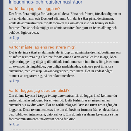
Inloggnings- och registreringsfrågor
Varför kan jag inte logga in?
Det finns flera möjliga förklaringar till detta. Först och främst, försäkra dig om att
ditt användarnamn och lösenord stämmer. Om du är säker på att de stämmer,
kontakta administratören för att försäkra dig om att du inte har bannlysts från
forumet. Det är också möjligt att administratören har gjort en felinställning och
behöver åtgärda detta.
Upp
Varför måste jag ens registrera mig?
Det är det inte säkert att du måste, det är upp till administratören att bestämma om
du måste registrera dig eller inte för att kunna skriva och/eller läsa inlägg. Men
registrering ger dig tillgång till utökade funktioner som inte finns för gäster som
till exempel visningsbilder, personliga meddelanden, skicka e-post till andra
användare, medlemskap i användargrupper, med mera. Det tar endast några
minuter att registrera sig, så det rekommenderas.
Upp
Varför loggas jag ut automatiskt?
Om du inte kryssar i
Logga in mig automatiskt
när du loggar in så kommer du
endast att hållas inloggad för en viss tid. Detta förhindrar att någon annan
använder sig av ditt konto. För att förbli inloggad, kryssa i rutan nästa gång du
loggar in. Detta rekommenderas inte om du besöker forumet från en delad dator,
t.ex. bibliotek, internetcafé, datorsal, osv. Om du inte ser denna kryssruta så har
forumadministratören inaktiverat denna funktion.
Upp