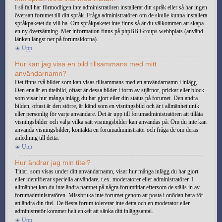
I så fall har förmodligen inte administratören installerat ditt språk eller så har ingen
översatt forumet till ditt språk. Fråga administratören om de skulle kunna installera
språkpaketet du vill ha. Om språkpaketet inte finns så är du välkommen att skapa
en ny översättning. Mer information finns på phpBB Groups webbplats (använd
länken längst ner på forumsidorna).
Upp
Hur kan jag visa en bild tillsammans med mitt
användarnamn?
Det finns två bilder som kan visas tillsammans med ett användarnamn i inlägg.
Den ena är en titelbild, oftast är dessa bilder i form av stjärnor, prickar eller block
som visar hur många inlägg du har gjort eller din status på forumet. Den andra
bilden, oftast är den större, är känd som en visningsbild och är i allmänhet unik
eller personlig för varje användare. Det är upp till forumadministratören att tillåta
visningsbilder och välja vilka sätt visningsbilder kan användas på. Om du inte kan
använda visningsbilder, kontakta en forumadministratör och fråga de om deras
anledning till detta.
Upp
Hur ändrar jag min titel?
Titlar, som visas under ditt användarnamn, visar hur många inlägg du har gjort
eller identifierar speciella användare, t.ex. moderatorer eller administratörer. I
allmänhet kan du inte ändra namnet på några forumtitlar eftersom de ställs in av
forumadministratören. Missbruka inte forumet genom att posta i onödan bara för
att ändra din titel. De flesta forum tolererar inte detta och en moderator eller
administratör kommer helt enkelt att sänka ditt inläggsantal.
Upp