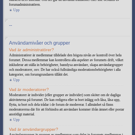
forumadministratören.
Upp
--
Användarnivåer och grupper
Vad är administratörer?
Administratörer är medlemmar tilldelade den högsta nivån av kontroll över hela
forumet. Dessa medlemmar kan kontrollera alla aspekter av forumets drift, vilket
inkluderar att ställa in behörigheter, bannlysa användare, skapa användargrupper
och moderatorer, osv. De har också fullständiga moderationsbehörigheter i alla
kategorier, om forumgrundaren tillåtit det.
Upp
Vad är moderatorer?
Moderatorer är individer (eller grupper av individer) som sköter om de dagliga
aktiviteterna på forumet. De kan redigera eller ta bort inlägg och låsa, låsa upp,
flytta, ta bort och dela trådar i de forum de modererar. I allmänhet så finns
moderatorerna där för att förhindra att användare kommer ifrån ämnet eller postar
anstötligt material.
Upp
Vad är användargrupper?
Användargrupper är grupper av medlemmar som delar in forumets medlemmar i