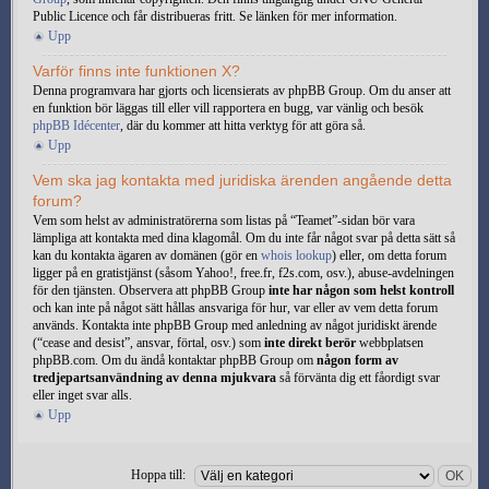
Public Licence och får distribueras fritt. Se länken för mer information.
Upp
Varför finns inte funktionen X?
Denna programvara har gjorts och licensierats av phpBB Group. Om du anser att
en funktion bör läggas till eller vill rapportera en bugg, var vänlig och besök
phpBB Idécenter
, där du kommer att hitta verktyg för att göra så.
Upp
Vem ska jag kontakta med juridiska ärenden angående detta
forum?
Vem som helst av administratörerna som listas på “Teamet”-sidan bör vara
lämpliga att kontakta med dina klagomål. Om du inte får något svar på detta sätt så
kan du kontakta ägaren av domänen (gör en
whois lookup
) eller, om detta forum
ligger på en gratistjänst (såsom Yahoo!, free.fr, f2s.com, osv.), abuse-avdelningen
för den tjänsten. Observera att phpBB Group
inte har någon som helst kontroll
och kan inte på något sätt hållas ansvariga för hur, var eller av vem detta forum
används. Kontakta inte phpBB Group med anledning av något juridiskt ärende
(“cease and desist”, ansvar, förtal, osv.) som
inte direkt berör
webbplatsen
phpBB.com. Om du ändå kontaktar phpBB Group om
någon form av
tredjepartsanvändning av denna mjukvara
så förvänta dig ett fåordigt svar
eller inget svar alls.
Upp
Hoppa till: