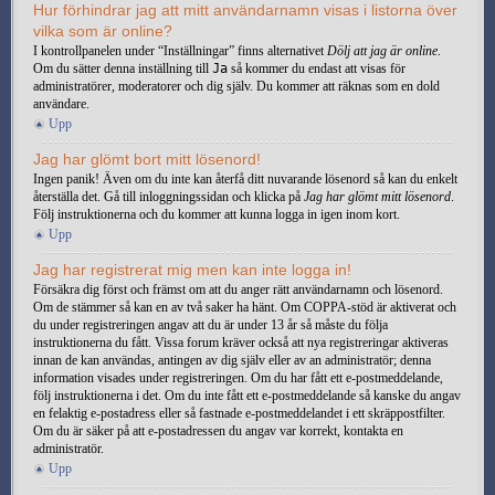
Hur förhindrar jag att mitt användarnamn visas i listorna över
vilka som är online?
I kontrollpanelen under “Inställningar” finns alternativet
Dölj att jag är online
.
Om du sätter denna inställning till
Ja
så kommer du endast att visas för
administratörer, moderatorer och dig själv. Du kommer att räknas som en dold
användare.
Upp
Jag har glömt bort mitt lösenord!
Ingen panik! Även om du inte kan återfå ditt nuvarande lösenord så kan du enkelt
återställa det. Gå till inloggningssidan och klicka på
Jag har glömt mitt lösenord
.
Följ instruktionerna och du kommer att kunna logga in igen inom kort.
Upp
Jag har registrerat mig men kan inte logga in!
Försäkra dig först och främst om att du anger rätt användarnamn och lösenord.
Om de stämmer så kan en av två saker ha hänt. Om COPPA-stöd är aktiverat och
du under registreringen angav att du är under 13 år så måste du följa
instruktionerna du fått. Vissa forum kräver också att nya registreringar aktiveras
innan de kan användas, antingen av dig själv eller av an administratör; denna
information visades under registreringen. Om du har fått ett e-postmeddelande,
följ instruktionerna i det. Om du inte fått ett e-postmeddelande så kanske du angav
en felaktig e-postadress eller så fastnade e-postmeddelandet i ett skräppostfilter.
Om du är säker på att e-postadressen du angav var korrekt, kontakta en
administratör.
Upp