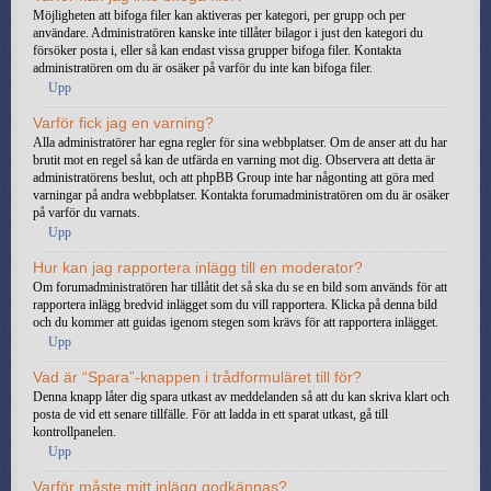
Möjligheten att bifoga filer kan aktiveras per kategori, per grupp och per
användare. Administratören kanske inte tillåter bilagor i just den kategori du
försöker posta i, eller så kan endast vissa grupper bifoga filer. Kontakta
administratören om du är osäker på varför du inte kan bifoga filer.
Upp
Varför fick jag en varning?
Alla administratörer har egna regler för sina webbplatser. Om de anser att du har
brutit mot en regel så kan de utfärda en varning mot dig. Observera att detta är
administratörens beslut, och att phpBB Group inte har någonting att göra med
varningar på andra webbplatser. Kontakta forumadministratören om du är osäker
på varför du varnats.
Upp
Hur kan jag rapportera inlägg till en moderator?
Om forumadministratören har tillåtit det så ska du se en bild som används för att
rapportera inlägg bredvid inlägget som du vill rapportera. Klicka på denna bild
och du kommer att guidas igenom stegen som krävs för att rapportera inlägget.
Upp
Vad är “Spara”-knappen i trådformuläret till för?
Denna knapp låter dig spara utkast av meddelanden så att du kan skriva klart och
posta de vid ett senare tillfälle. För att ladda in ett sparat utkast, gå till
kontrollpanelen.
Upp
Varför måste mitt inlägg godkännas?