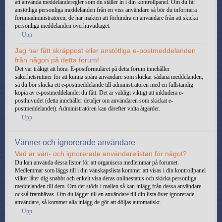
att använda meddelanderegler som du ställer in i din kontrollpanel. Om du får
anstötliga personliga meddelanden från en viss användare så bör du informera
forumadministratören, de har makten att förhindra en användare från att skicka
personliga meddelanden överhuvudtaget.
Upp
Jag har fått skräppost eller anstötliga e-postmeddelanden
från någon på detta forum!
Det var tråkigt att höra. E-postformuläret på detta forum innehåller
säkerhetsrutiner för att kunna spåra användare som skickar sådana meddelanden,
så du bör skicka ett e-postmeddelande till administratören med en fullständig
kopia av e-postmeddelandet du fått. Det är väldigt viktigt att inkludera e-
posthuvudet (detta innehåller detaljer om användaren som skickat e-
postmeddelandet). Administratören kan därefter vidta åtgärder.
Upp
Vänner och ignorerade användare
Vad är vän- och ignorerade användarelistan för något?
Du kan använda dessa listor för att organisera medlemmar på forumet.
Medlemmar som läggs till i din vänskapslista kommer att visas i din kontrollpanel
vilket låter dig snabbt och enkelt visa deras onlinestatus och skicka personliga
meddelanden till dem. Om det stöds i mallen så kan inlägg från dessa användare
också framhävas. Om du lägger till en användare till din lista över ignorerade
användare, så kommer alla inlägg de gör att döljas automatiskt.
Upp