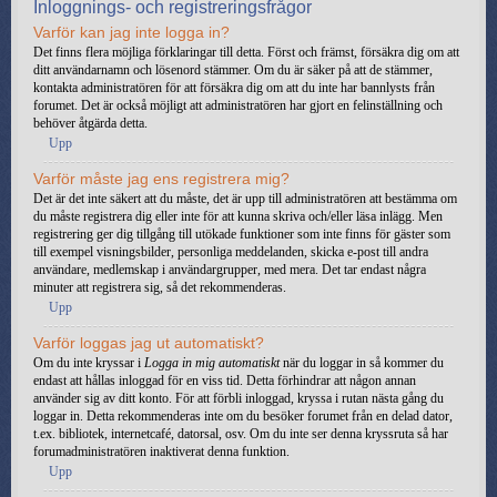
Inloggnings- och registreringsfrågor
Varför kan jag inte logga in?
Det finns flera möjliga förklaringar till detta. Först och främst, försäkra dig om att
ditt användarnamn och lösenord stämmer. Om du är säker på att de stämmer,
kontakta administratören för att försäkra dig om att du inte har bannlysts från
forumet. Det är också möjligt att administratören har gjort en felinställning och
behöver åtgärda detta.
Upp
Varför måste jag ens registrera mig?
Det är det inte säkert att du måste, det är upp till administratören att bestämma om
du måste registrera dig eller inte för att kunna skriva och/eller läsa inlägg. Men
registrering ger dig tillgång till utökade funktioner som inte finns för gäster som
till exempel visningsbilder, personliga meddelanden, skicka e-post till andra
användare, medlemskap i användargrupper, med mera. Det tar endast några
minuter att registrera sig, så det rekommenderas.
Upp
Varför loggas jag ut automatiskt?
Om du inte kryssar i
Logga in mig automatiskt
när du loggar in så kommer du
endast att hållas inloggad för en viss tid. Detta förhindrar att någon annan
använder sig av ditt konto. För att förbli inloggad, kryssa i rutan nästa gång du
loggar in. Detta rekommenderas inte om du besöker forumet från en delad dator,
t.ex. bibliotek, internetcafé, datorsal, osv. Om du inte ser denna kryssruta så har
forumadministratören inaktiverat denna funktion.
Upp