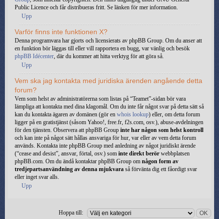
Public Licence och får distribueras fritt. Se länken för mer information.
Upp
Varför finns inte funktionen X?
Denna programvara har gjorts och licensierats av phpBB Group. Om du anser att
en funktion bör läggas till eller vill rapportera en bugg, var vänlig och besök
phpBB Idécenter
, där du kommer att hitta verktyg för att göra så.
Upp
Vem ska jag kontakta med juridiska ärenden angående detta
forum?
Vem som helst av administratörerna som listas på “Teamet”-sidan bör vara
lämpliga att kontakta med dina klagomål. Om du inte får något svar på detta sätt så
kan du kontakta ägaren av domänen (gör en
whois lookup
) eller, om detta forum
ligger på en gratistjänst (såsom Yahoo!, free.fr, f2s.com, osv.), abuse-avdelningen
för den tjänsten. Observera att phpBB Group
inte har någon som helst kontroll
och kan inte på något sätt hållas ansvariga för hur, var eller av vem detta forum
används. Kontakta inte phpBB Group med anledning av något juridiskt ärende
(“cease and desist”, ansvar, förtal, osv.) som
inte direkt berör
webbplatsen
phpBB.com. Om du ändå kontaktar phpBB Group om
någon form av
tredjepartsanvändning av denna mjukvara
så förvänta dig ett fåordigt svar
eller inget svar alls.
Upp
Hoppa till: