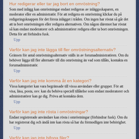
Hur redigerar eller tar jag bort en omröstning?
Som med inlägg kan omröstningar endast redigeras av inläggsskaparen, en
moderator eller en administratör. För att redigera en omröstning klickar du på
redigeringsknappen för det första inlägget i tråden. Om ingen har röstat så går det
att ta bort omröstningen eller redigera alternativen. Om någon däremot har röstat
så kan endast moderatorer och administratörer redigera eller ta bort omröstningen.
Detta för att förhindra fusk.
Upp
Varför kan jag inte lägga till fler omröstningsalternativ?
Gränsen för antal omröstningsalternativ ställs in av forumadministratören. Om du
behöver lägga till fler alternativ till din omröstning än vad som tillåts, kontakta en
forumadministratör.
Upp
Varför kan jag inte komma åt en kategori?
Vissa kategorier kan vara begränsade till vissa användare eller grupper. För att
visa, läsa, posta, osv. kan du behöva speciell tillåtelse som endast moderatorer och
administratörer kan ge dig. Pröva att kontakta dem.
Upp
Varför kan jag inte rösta i omröstningar?
Endast registrerade användare kan rösta i omröstningar (förhindrar fusk). Om du
har registrerat dig och ändå inte kan rösta så har du förmodligen inte behörighet.
Upp
Varför kan jag inte bifoga filer?