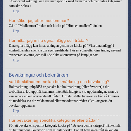
“Avancerad sökning” och var mer specifik med termerna och med vilka kategorier
som ska sökas i.
Upp
Hur söker jag efter medlemmar?
Gå till “Medlemmar”-sidan och klicka på “Hitta en medlem”-länken.
Upp
Hur hittar jag mina egna inlägg och trådar?
Dina egna inlägg kan hittas antingen genom att klicka på “Visa dina inlägg” i
kontrollpanelen eller via din egen profilsida. För att söka efter dina trådar, använd
avancerad sökning och fyll i de olika alternativen på lämpligt sätt.
Upp
Bevakningar och bokmärken
Vad är skillnaden mellan bokmärkning och bevakning?
Bokmärkning i phpBB3 är ganska likt bokmärkning (eller favoriter) i din
webbläsare. Du uppmärksammas inte nödvändigtvis vid uppdateringar, men du
kan senare enkelt återvända till tråden. Om du istället bevakar en tråd så kommer
du meddelas via din valda metod eller metoder när tråden eller kategorin du
bevakar uppdateras.
Upp
Hur bevakar jag specifika kategorier eller trådar?
För att bevaka en specifik kategori, klicka på “Bevaka denna kategori”-länken när
du befinner dig i kategorin som du vill bevaka. För att bevaka en tråd så kan du