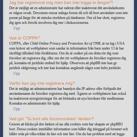
Jag har registrerat mig men kan inte logga in längre?!
Det är möjligt att en administratör har raderat eller inaktiverat ditt användarkonto
av någon orsak. Dessutom rensar många forum då och då bort användare som inte
postat på länge för att minska storleken på databasen. Om så har skett, registrera
dig igen och försök involvera dig mer i diskussionerna.
Upp
Vad är COPPA?
COPPA, eller
Child Online Privacy and Protection Act of 1998
, är en lag i USA
som kräver att webbplatser som samlar in information från barn under 13 år har
skriftligt tillstånd från föräldrarna. Om du är osäker på om detta rör dig som
försöker att registrera dig, eller om det rör webbplatsen du försöker registrera dig
på, kontakta ett juridiskt ombud för hjälp. Observera att phpBB inte kan ge
juridisk rådgivning och inte kan kontaktas angående något som helst juridiskt.
Upp
Varför kan jag inte registrera mig?
Det är möjligt att administratören har bannlyst din IP-adress eller förbjudit det
användarnamn du försöker registrera dig med. Ägaren av webbplatsen kan också
ha inaktiverat nyregistreringar för att förhindra att nya besökare blir medlemmar.
Kontakta en administratör för hjälp.
Upp
Vad gör “Ta bort alla forumcookies”-länken?
Genom att klicka på den länken så tas alla cookies som har skapats av phpBB3
bort. Dessa cookies innehåller information som håller dig inloggad på forumet och
håller reda på vilka trådar du läst och inte läst. Om du har problem med att logga