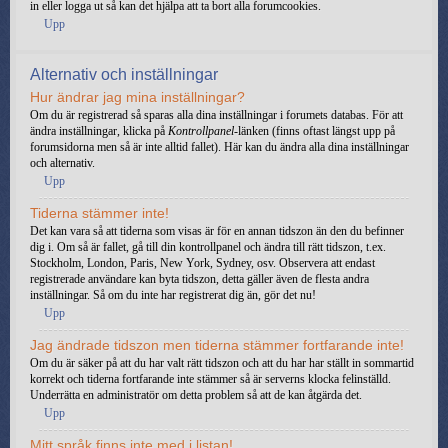
in eller logga ut så kan det hjälpa att ta bort alla forumcookies.
Upp
Alternativ och inställningar
Hur ändrar jag mina inställningar?
Om du är registrerad så sparas alla dina inställningar i forumets databas. För att
ändra inställningar, klicka på
Kontrollpanel
-länken (finns oftast längst upp på
forumsidorna men så är inte alltid fallet). Här kan du ändra alla dina inställningar
och alternativ.
Upp
Tiderna stämmer inte!
Det kan vara så att tiderna som visas är för en annan tidszon än den du befinner
dig i. Om så är fallet, gå till din kontrollpanel och ändra till rätt tidszon, t.ex.
Stockholm, London, Paris, New York, Sydney, osv. Observera att endast
registrerade användare kan byta tidszon, detta gäller även de flesta andra
inställningar. Så om du inte har registrerat dig än, gör det nu!
Upp
Jag ändrade tidszon men tiderna stämmer fortfarande inte!
Om du är säker på att du har valt rätt tidszon och att du har har ställt in sommartid
korrekt och tiderna fortfarande inte stämmer så är serverns klocka felinställd.
Underrätta en administratör om detta problem så att de kan åtgärda det.
Upp
Mitt språk finns inte med i listan!