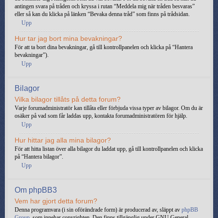
antingen svara på tråden och kryssa i rutan “Meddela mig när tråden besvaras”
eller så kan du klicka på länken “Bevaka denna tråd” som finns på trådsidan.
Upp
Hur tar jag bort mina bevakningar?
För att ta bort dina bevakningar, gå till kontrollpanelen och klicka på “Hantera
bevakningar”).
Upp
Bilagor
Vilka bilagor tillåts på detta forum?
Varje forumadministratör kan tillåta eller förbjuda vissa typer av bilagor. Om du är
osäker på vad som får laddas upp, kontakta forumadministratören för hjälp.
Upp
Hur hittar jag alla mina bilagor?
För att hitta listan över alla bilagor du laddat upp, gå till kontrollpanelen och klicka
på “Hantera bilagor”.
Upp
Om phpBB3
Vem har gjort detta forum?
Denna programvara (i sin oförändrade form) är producerad av, släppt av
phpBB
Group
, som innehar copyrighten. Den finns tillgänglig under GNU General