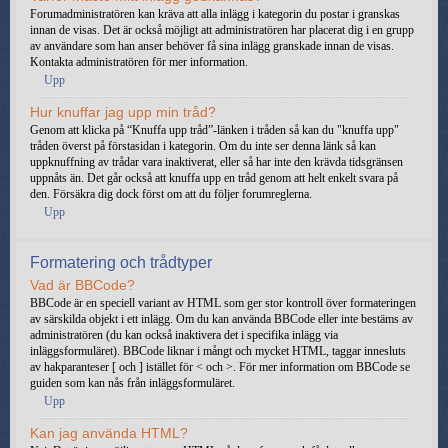
Forumadministratören kan kräva att alla inlägg i kategorin du postar i granskas
innan de visas. Det är också möjligt att administratören har placerat dig i en grupp
av användare som han anser behöver få sina inlägg granskade innan de visas.
Kontakta administratören för mer information.
Upp
Hur knuffar jag upp min tråd?
Genom att klicka på “Knuffa upp tråd”-länken i tråden så kan du "knuffa upp"
tråden överst på förstasidan i kategorin. Om du inte ser denna länk så kan
uppknuffning av trådar vara inaktiverat, eller så har inte den krävda tidsgränsen
uppnåts än. Det går också att knuffa upp en tråd genom att helt enkelt svara på
den. Försäkra dig dock först om att du följer forumreglerna.
Upp
Formatering och trådtyper
Vad är BBCode?
BBCode är en speciell variant av HTML som ger stor kontroll över formateringen
av särskilda objekt i ett inlägg. Om du kan använda BBCode eller inte bestäms av
administratören (du kan också inaktivera det i specifika inlägg via
inläggsformuläret). BBCode liknar i mångt och mycket HTML, taggar innesluts
av hakparanteser [ och ] istället för < och >. För mer information om BBCode se
guiden som kan nås från inläggsformuläret.
Upp
Kan jag använda HTML?