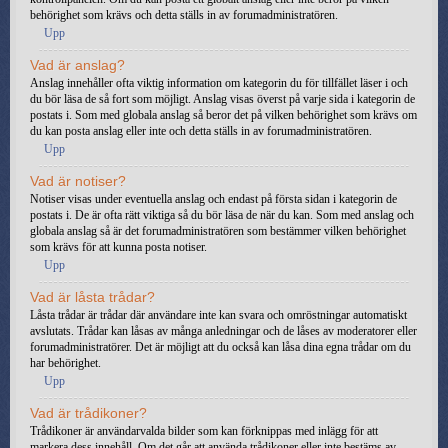
behörighet som krävs och detta ställs in av forumadministratören.
Upp
Vad är anslag?
Anslag innehåller ofta viktig information om kategorin du för tillfället läser i och
du bör läsa de så fort som möjligt. Anslag visas överst på varje sida i kategorin de
postats i. Som med globala anslag så beror det på vilken behörighet som krävs om
du kan posta anslag eller inte och detta ställs in av forumadministratören.
Upp
Vad är notiser?
Notiser visas under eventuella anslag och endast på första sidan i kategorin de
postats i. De är ofta rätt viktiga så du bör läsa de när du kan. Som med anslag och
globala anslag så är det forumadministratören som bestämmer vilken behörighet
som krävs för att kunna posta notiser.
Upp
Vad är låsta trådar?
Låsta trådar är trådar där användare inte kan svara och omröstningar automatiskt
avslutats. Trådar kan låsas av många anledningar och de låses av moderatorer eller
forumadministratörer. Det är möjligt att du också kan låsa dina egna trådar om du
har behörighet.
Upp
Vad är trådikoner?
Trådikoner är användarvalda bilder som kan förknippas med inlägg för att
markera dess innehåll. Om det går att använda trådikoner eller inte bestäms av