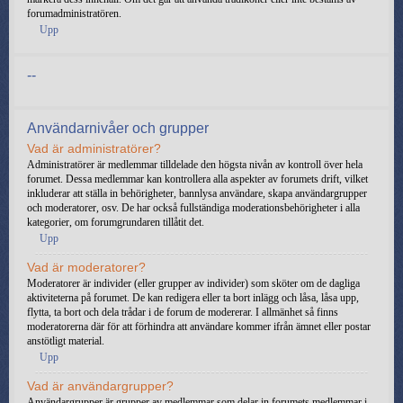
forumadministratören.
Upp
--
Användarnivåer och grupper
Vad är administratörer?
Administratörer är medlemmar tilldelade den högsta nivån av kontroll över hela
forumet. Dessa medlemmar kan kontrollera alla aspekter av forumets drift, vilket
inkluderar att ställa in behörigheter, bannlysa användare, skapa användargrupper
och moderatorer, osv. De har också fullständiga moderationsbehörigheter i alla
kategorier, om forumgrundaren tillåtit det.
Upp
Vad är moderatorer?
Moderatorer är individer (eller grupper av individer) som sköter om de dagliga
aktiviteterna på forumet. De kan redigera eller ta bort inlägg och låsa, låsa upp,
flytta, ta bort och dela trådar i de forum de modererar. I allmänhet så finns
moderatorerna där för att förhindra att användare kommer ifrån ämnet eller postar
anstötligt material.
Upp
Vad är användargrupper?
Användargrupper är grupper av medlemmar som delar in forumets medlemmar i