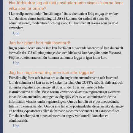
Hur förhindrar jag att mitt användarnamn visas i listorna över
vilka som är online?
I kontrollpanelen under “Inställningar” finns alternativet
Dölj att jag är online
.
Om du sätter denna inställning till
Ja
så kommer du endast att visas för
administratörer, moderatorer och dig själv. Du kommer att räknas som en dold
användare.
Upp
Jag har glömt bort mitt lösenord!
Ingen panik! Även om du inte kan återfå ditt nuvarande lösenord så kan du enkelt
återställa det. Gå till inloggningssidan och klicka på
Jag har glömt mitt lösenord
.
Följ instruktionerna och du kommer att kunna logga in igen inom kort.
Upp
Jag har registrerat mig men kan inte logga in!
Försäkra dig först och främst om att du anger rätt användarnamn och lösenord.
Om de stämmer så kan en av två saker ha hänt. Om COPPA-stöd är aktiverat och
du under registreringen angav att du är under 13 år så måste du följa
instruktionerna du fått. Vissa forum kräver också att nya registreringar aktiveras
innan de kan användas, antingen av dig själv eller av an administratör; denna
information visades under registreringen. Om du har fått ett e-postmeddelande,
följ instruktionerna i det. Om du inte fått ett e-postmeddelande så kanske du angav
en felaktig e-postadress eller så fastnade e-postmeddelandet i ett skräppostfilter.
Om du är säker på att e-postadressen du angav var korrekt, kontakta en
administratör.
Upp