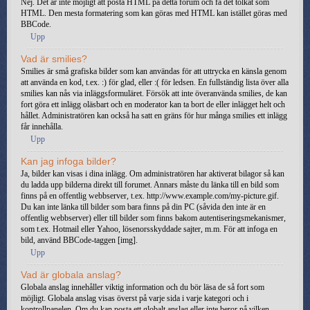
Nej. Det är inte möjligt att posta HTML på detta forum och få det tolkat som
HTML. Den mesta formatering som kan göras med HTML kan istället göras med
BBCode.
Upp
Vad är smilies?
Smilies är små grafiska bilder som kan användas för att uttrycka en känsla genom
att använda en kod, t.ex. :) för glad, eller :( för ledsen. En fullständig lista över alla
smilies kan nås via inläggsformuläret. Försök att inte överanvända smilies, de kan
fort göra ett inlägg oläsbart och en moderator kan ta bort de eller inlägget helt och
hållet. Administratören kan också ha satt en gräns för hur många smilies ett inlägg
får innehålla.
Upp
Kan jag infoga bilder?
Ja, bilder kan visas i dina inlägg. Om administratören har aktiverat bilagor så kan
du ladda upp bilderna direkt till forumet. Annars måste du länka till en bild som
finns på en offentlig webbserver, t.ex. http://www.example.com/my-picture.gif.
Du kan inte länka till bilder som bara finns på din PC (såvida den inte är en
offentlig webbserver) eller till bilder som finns bakom autentiseringsmekanismer,
som t.ex. Hotmail eller Yahoo, lösenorsskyddade sajter, m.m. För att infoga en
bild, använd BBCode-taggen [img].
Upp
Vad är globala anslag?
Globala anslag innehåller viktig information och du bör läsa de så fort som
möjligt. Globala anslag visas överst på varje sida i varje kategori och i
kontrollpanelen. Om du kan posta ett globalt anslag eller inte beror på vilken