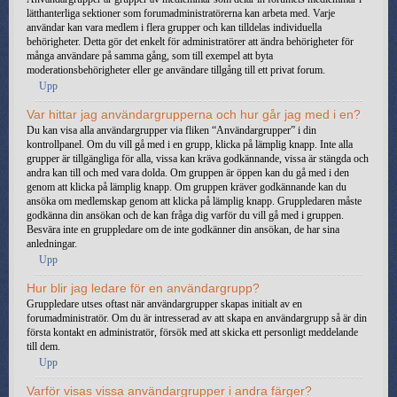
lätthanterliga sektioner som forumadministratörerna kan arbeta med. Varje
användar kan vara medlem i flera grupper och kan tilldelas individuella
behörigheter. Detta gör det enkelt för administratörer att ändra behörigheter för
många användare på samma gång, som till exempel att byta
moderationsbehörigheter eller ge användare tillgång till ett privat forum.
Upp
Var hittar jag användargrupperna och hur går jag med i en?
Du kan visa alla användargrupper via fliken “Användargrupper” i din
kontrollpanel. Om du vill gå med i en grupp, klicka på lämplig knapp. Inte alla
grupper är tillgängliga för alla, vissa kan kräva godkännande, vissa är stängda och
andra kan till och med vara dolda. Om gruppen är öppen kan du gå med i den
genom att klicka på lämplig knapp. Om gruppen kräver godkännande kan du
ansöka om medlemskap genom att klicka på lämplig knapp. Gruppledaren måste
godkänna din ansökan och de kan fråga dig varför du vill gå med i gruppen.
Besvära inte en gruppledare om de inte godkänner din ansökan, de har sina
anledningar.
Upp
Hur blir jag ledare för en användargrupp?
Gruppledare utses oftast när användargrupper skapas initialt av en
forumadministratör. Om du är intresserad av att skapa en användargrupp så är din
första kontakt en administratör, försök med att skicka ett personligt meddelande
till dem.
Upp
Varför visas vissa användargrupper i andra färger?