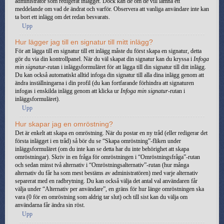
administratör som redigerat inlägget. Dock kan de om de vill lämna ett
meddelande om vad de ändrat och varför. Observera att vanliga användare inte kan
ta bort ett inlägg om det redan besvarats.
Upp
Hur lägger jag till en signatur till mitt inlägg?
För att lägga till en signatur till ett inlägg måste du först skapa en signatur, detta
gör du via din kontrollpanel. När du väl skapat din signatur kan du kryssa i
Infoga
min signatur
-rutan i inläggsformuläret för att lägga till din signatur till ditt inlägg.
Du kan också automatiskt alltid infoga din signatur till alla dina inlägg genom att
ändra inställningarna i din profil (du kan fortfarande förhindra att signaturen
infogas i enskilda inlägg genom att klicka ur
Infoga min signatur
-rutan i
inläggsformuläret).
Upp
Hur skapar jag en omröstning?
Det är enkelt att skapa en omröstning. När du postar en ny tråd (eller redigerar det
första inlägget i en tråd) så bör du se “Skapa omröstning”-fliken under
inläggsformuläret (om du inte kan se detta har du inte behörighet att skapa
omröstningar). Skriv in en fråga för omröstningen i “Omröstningsfråga”-rutan
och sedan minst två alternativ i “Omröstningsalternativ”-rutan (hur många
alternativ du får ha som mest bestäms av administratören) med varje alternativ
separerat med en radbrytning. Du kan också välja det antal val användaren får
välja under “Alternativ per användare”, en gräns för hur länge omröstningen ska
vara (0 för en omröstning som aldrig tar slut) och till sist kan du välja om
användarna får ändra sin röst.
Upp