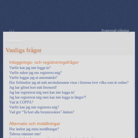
↓↓↓
Avancerad sökning
Forumindex
Vanliga frågor
Inloggnings- och registreringsfrågor
Varför kan jag inte logga in?
Varför måste jag ens registrera mig?
Varför loggas jag ut automatiskt?
Hur förhindrar jag att mitt användarnamn visas i listorna över vilka som är online?
Jag har glömt bort mitt lösenord!
Jag har registrerat mig men kan inte logga in!
Jag har registrerat mig men kan inte logga in längre?!
Vad är COPPA?
Varför kan jag inte registrera mig?
Vad gör “Ta bort alla forumcookies”-länken?
Alternativ och inställningar
Hur ändrar jag mina inställningar?
Tiderna stämmer inte!