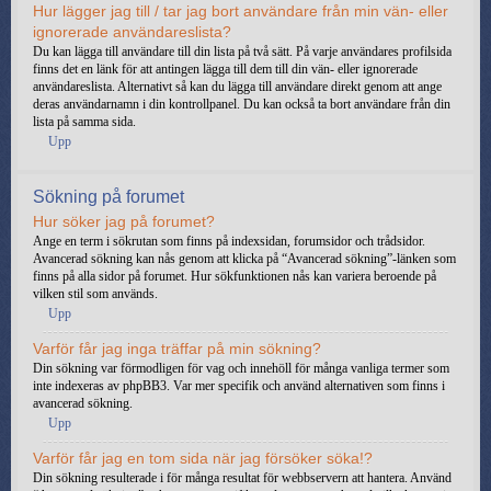
Hur lägger jag till / tar jag bort användare från min vän- eller
ignorerade användareslista?
Du kan lägga till användare till din lista på två sätt. På varje användares profilsida
finns det en länk för att antingen lägga till dem till din vän- eller ignorerade
användareslista. Alternativt så kan du lägga till användare direkt genom att ange
deras användarnamn i din kontrollpanel. Du kan också ta bort användare från din
lista på samma sida.
Upp
Sökning på forumet
Hur söker jag på forumet?
Ange en term i sökrutan som finns på indexsidan, forumsidor och trådsidor.
Avancerad sökning kan nås genom att klicka på “Avancerad sökning”-länken som
finns på alla sidor på forumet. Hur sökfunktionen nås kan variera beroende på
vilken stil som används.
Upp
Varför får jag inga träffar på min sökning?
Din sökning var förmodligen för vag och innehöll för många vanliga termer som
inte indexeras av phpBB3. Var mer specifik och använd alternativen som finns i
avancerad sökning.
Upp
Varför får jag en tom sida när jag försöker söka!?
Din sökning resulterade i för många resultat för webbservern att hantera. Använd