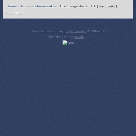
Teamet
•
Ta bort alla forumcookies
•
Alla tidsangivelser är UTC [
Sommartid
]
Forumindex
Swedish translation by
phpBB Sweden
© 2006-2013
Style designed by
Artodia
.