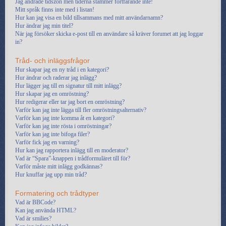
Jag ändrade tidszon men tiderna stämmer fortfarande inte!
Mitt språk finns inte med i listan!
Hur kan jag visa en bild tillsammans med mitt användarnamn?
Hur ändrar jag min titel?
När jag försöker skicka e-post till en användare så kräver forumet att jag loggar
in?
Tråd- och inläggsfrågor
Hur skapar jag en ny tråd i en kategori?
Hur ändrar och raderar jag inlägg?
Hur lägger jag till en signatur till mitt inlägg?
Hur skapar jag en omröstning?
Hur redigerar eller tar jag bort en omröstning?
Varför kan jag inte lägga till fler omröstningsalternativ?
Varför kan jag inte komma åt en kategori?
Varför kan jag inte rösta i omröstningar?
Varför kan jag inte bifoga filer?
Varför fick jag en varning?
Hur kan jag rapportera inlägg till en moderator?
Vad är “Spara”-knappen i trådformuläret till för?
Varför måste mitt inlägg godkännas?
Hur knuffar jag upp min tråd?
Formatering och trådtyper
Vad är BBCode?
Kan jag använda HTML?
Vad är smilies?