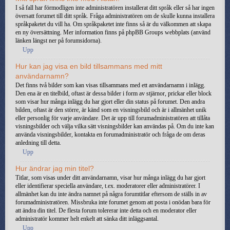
I så fall har förmodligen inte administratören installerat ditt språk eller så har ingen
översatt forumet till ditt språk. Fråga administratören om de skulle kunna installera
språkpaketet du vill ha. Om språkpaketet inte finns så är du välkommen att skapa
en ny översättning. Mer information finns på phpBB Groups webbplats (använd
länken längst ner på forumsidorna).
Upp
Hur kan jag visa en bild tillsammans med mitt
användarnamn?
Det finns två bilder som kan visas tillsammans med ett användarnamn i inlägg.
Den ena är en titelbild, oftast är dessa bilder i form av stjärnor, prickar eller block
som visar hur många inlägg du har gjort eller din status på forumet. Den andra
bilden, oftast är den större, är känd som en visningsbild och är i allmänhet unik
eller personlig för varje användare. Det är upp till forumadministratören att tillåta
visningsbilder och välja vilka sätt visningsbilder kan användas på. Om du inte kan
använda visningsbilder, kontakta en forumadministratör och fråga de om deras
anledning till detta.
Upp
Hur ändrar jag min titel?
Titlar, som visas under ditt användarnamn, visar hur många inlägg du har gjort
eller identifierar speciella användare, t.ex. moderatorer eller administratörer. I
allmänhet kan du inte ändra namnet på några forumtitlar eftersom de ställs in av
forumadministratören. Missbruka inte forumet genom att posta i onödan bara för
att ändra din titel. De flesta forum tolererar inte detta och en moderator eller
administratör kommer helt enkelt att sänka ditt inläggsantal.
Upp