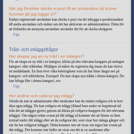
När jag försöker skicka e-post till en användare så kräver
forumet att jag loggar in?
Endast registrerade användare kan skicka e-post via det inbygga e-postformuläret
till andra användare och endast om det har aktiverats av administratören. Detta för
att förhindra att anonyma användare använder det för att skicka skräppost.
Upp
Tråd- och inläggsfrågor
Hur skapar jag en ny tråd i en kategori?
För att skapa en ny tråd i en kategori, klicka på den relevanta knappen på antingen
kategori- eller trådsidan. Möjligen så måste du registrera dig innan du kan skriva
ett meddelande. En lista över vilka behörigheter som du har finns längst ner på
kategori- och trådsidorna. Exempel: Du kan skapa nya trådar i denna kategori, Du
kan bifoga filer i denna kategori, osv.
Upp
Hur ändrar och raderar jag inlägg?
Såvida du inte är administratör eller moderator kan du endast redigera och ta bort
dina egna inlägg. Du kan redigera ett inlägg (ibland bara under en begränsad tid
från det att inlägget gjorts) genom att klicka på
redigera
-knappen för det relevanta
inlägget. Om någon redan svarat på ditt inlägg så kommer det att finnas en liten
textrad under ditt inlägg efter att du redigerat det, som visar hur många gånger och
när du har redigerat inlägget. Detta kommer inte att visas om ingen har svarat på
ditt inlägg. Det kommer inte heller att visas om det är en moderator eller