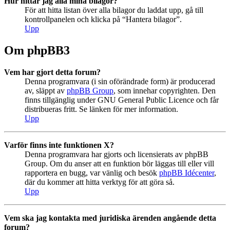
Hur hittar jag alla mina bilagor?
För att hitta listan över alla bilagor du laddat upp, gå till
kontrollpanelen och klicka på “Hantera bilagor”.
Upp
Om phpBB3
Vem har gjort detta forum?
Denna programvara (i sin oförändrade form) är producerad
av, släppt av
phpBB Group
, som innehar copyrighten. Den
finns tillgänglig under GNU General Public Licence och får
distribueras fritt. Se länken för mer information.
Upp
Varför finns inte funktionen X?
Denna programvara har gjorts och licensierats av phpBB
Group. Om du anser att en funktion bör läggas till eller vill
rapportera en bugg, var vänlig och besök
phpBB Idécenter
,
där du kommer att hitta verktyg för att göra så.
Upp
Vem ska jag kontakta med juridiska ärenden angående detta
forum?