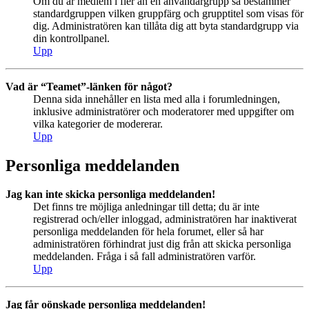
Om du är medlem i fler än en användargrupp så bestämmer
standardgruppen vilken gruppfärg och grupptitel som visas för
dig. Administratören kan tillåta dig att byta standardgrupp via
din kontrollpanel.
Upp
Vad är “Teamet”-länken för något?
Denna sida innehåller en lista med alla i forumledningen,
inklusive administratörer och moderatorer med uppgifter om
vilka kategorier de modererar.
Upp
Personliga meddelanden
Jag kan inte skicka personliga meddelanden!
Det finns tre möjliga anledningar till detta; du är inte
registrerad och/eller inloggad, administratören har inaktiverat
personliga meddelanden för hela forumet, eller så har
administratören förhindrat just dig från att skicka personliga
meddelanden. Fråga i så fall administratören varför.
Upp
Jag får oönskade personliga meddelanden!