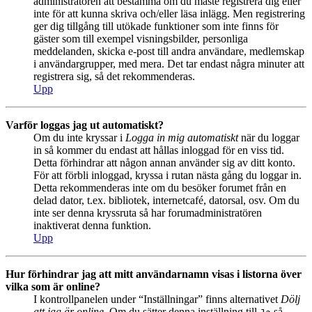
administratören att bestämma om du måste registrera dig eller
inte för att kunna skriva och/eller läsa inlägg. Men registrering
ger dig tillgång till utökade funktioner som inte finns för
gäster som till exempel visningsbilder, personliga
meddelanden, skicka e-post till andra användare, medlemskap
i användargrupper, med mera. Det tar endast några minuter att
registrera sig, så det rekommenderas.
Upp
Varför loggas jag ut automatiskt?
Om du inte kryssar i
Logga in mig automatiskt
när du loggar
in så kommer du endast att hållas inloggad för en viss tid.
Detta förhindrar att någon annan använder sig av ditt konto.
För att förbli inloggad, kryssa i rutan nästa gång du loggar in.
Detta rekommenderas inte om du besöker forumet från en
delad dator, t.ex. bibliotek, internetcafé, datorsal, osv. Om du
inte ser denna kryssruta så har forumadministratören
inaktiverat denna funktion.
Upp
Hur förhindrar jag att mitt användarnamn visas i listorna över
vilka som är online?
I kontrollpanelen under “Inställningar” finns alternativet
Dölj
att jag är online
. Om du sätter denna inställning till
så