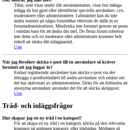
Titlar, som visas under ditt användarnamn, visar hur många
inlägg du har gjort eller identifierar speciella användare, t.ex.
moderatorer eller administratörer. I allmänhet kan du inte
ändra namnet på några forumtitlar eftersom de ställs in av
forumadministratören. Missbruka inte forumet genom att posta
i onödan bara för att ändra din titel. De flesta forum tolererar
inte detta och en moderator eller administratör kommer helt
enkelt att sänka ditt inläggsantal.
Upp
När jag försöker skicka e-post till en användare så kräver
forumet att jag loggar in?
Endast registrerade användare kan skicka e-post via det
inbygga e-postformuläret till andra användare och endast om
det har aktiverats av administratören. Detta för att förhindra att
anonyma användare använder det för att skicka skräppost.
Upp
Tråd- och inläggsfrågor
Hur skapar jag en ny tråd i en kategori?
För att skapa en ny tråd i en kategori, klicka på den relevanta
knappen på antingen kategori- eller trådsidan. Möjligen så