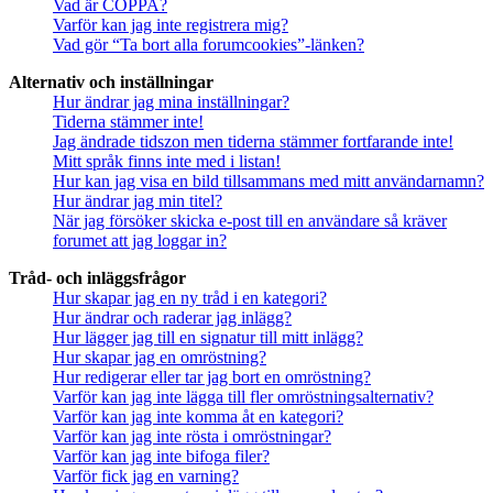
Vad är COPPA?
Varför kan jag inte registrera mig?
Vad gör “Ta bort alla forumcookies”-länken?
Alternativ och inställningar
Hur ändrar jag mina inställningar?
Tiderna stämmer inte!
Jag ändrade tidszon men tiderna stämmer fortfarande inte!
Mitt språk finns inte med i listan!
Hur kan jag visa en bild tillsammans med mitt användarnamn?
Hur ändrar jag min titel?
När jag försöker skicka e-post till en användare så kräver
forumet att jag loggar in?
Tråd- och inläggsfrågor
Hur skapar jag en ny tråd i en kategori?
Hur ändrar och raderar jag inlägg?
Hur lägger jag till en signatur till mitt inlägg?
Hur skapar jag en omröstning?
Hur redigerar eller tar jag bort en omröstning?
Varför kan jag inte lägga till fler omröstningsalternativ?
Varför kan jag inte komma åt en kategori?
Varför kan jag inte rösta i omröstningar?
Varför kan jag inte bifoga filer?
Varför fick jag en varning?