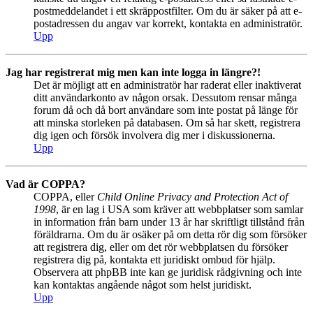
postmeddelandet i ett skräppostfilter. Om du är säker på att e-
postadressen du angav var korrekt, kontakta en administratör.
Upp
Jag har registrerat mig men kan inte logga in längre?!
Det är möjligt att en administratör har raderat eller inaktiverat
ditt användarkonto av någon orsak. Dessutom rensar många
forum då och då bort användare som inte postat på länge för
att minska storleken på databasen. Om så har skett, registrera
dig igen och försök involvera dig mer i diskussionerna.
Upp
Vad är COPPA?
COPPA, eller
Child Online Privacy and Protection Act of
1998
, är en lag i USA som kräver att webbplatser som samlar
in information från barn under 13 år har skriftligt tillstånd från
föräldrarna. Om du är osäker på om detta rör dig som försöker
att registrera dig, eller om det rör webbplatsen du försöker
registrera dig på, kontakta ett juridiskt ombud för hjälp.
Observera att phpBB inte kan ge juridisk rådgivning och inte
kan kontaktas angående något som helst juridiskt.
Upp