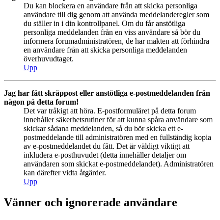
Du kan blockera en användare från att skicka personliga
användare till dig genom att använda meddelanderegler som
du ställer in i din kontrollpanel. Om du får anstötliga
personliga meddelanden från en viss användare så bör du
informera forumadministratören, de har makten att förhindra
en användare från att skicka personliga meddelanden
överhuvudtaget.
Upp
Jag har fått skräppost eller anstötliga e-postmeddelanden från
någon på detta forum!
Det var tråkigt att höra. E-postformuläret på detta forum
innehåller säkerhetsrutiner för att kunna spåra användare som
skickar sådana meddelanden, så du bör skicka ett e-
postmeddelande till administratören med en fullständig kopia
av e-postmeddelandet du fått. Det är väldigt viktigt att
inkludera e-posthuvudet (detta innehåller detaljer om
användaren som skickat e-postmeddelandet). Administratören
kan därefter vidta åtgärder.
Upp
Vänner och ignorerade användare