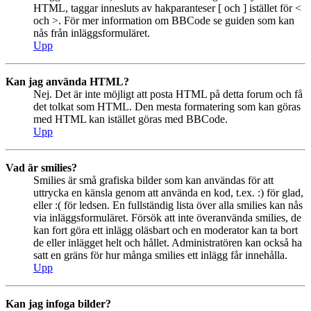
HTML, taggar innesluts av hakparanteser [ och ] istället för <
och >. För mer information om BBCode se guiden som kan
nås från inläggsformuläret.
Upp
Kan jag använda HTML?
Nej. Det är inte möjligt att posta HTML på detta forum och få
det tolkat som HTML. Den mesta formatering som kan göras
med HTML kan istället göras med BBCode.
Upp
Vad är smilies?
Smilies är små grafiska bilder som kan användas för att
uttrycka en känsla genom att använda en kod, t.ex. :) för glad,
eller :( för ledsen. En fullständig lista över alla smilies kan nås
via inläggsformuläret. Försök att inte överanvända smilies, de
kan fort göra ett inlägg oläsbart och en moderator kan ta bort
de eller inlägget helt och hållet. Administratören kan också ha
satt en gräns för hur många smilies ett inlägg får innehålla.
Upp
Kan jag infoga bilder?