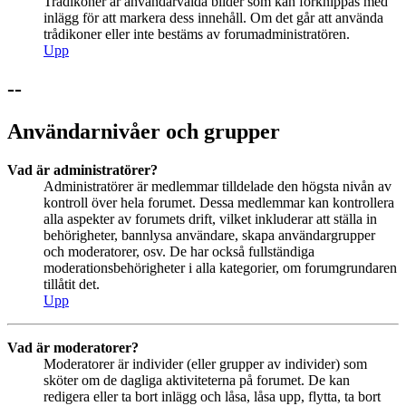
Trådikoner är användarvalda bilder som kan förknippas med
inlägg för att markera dess innehåll. Om det går att använda
trådikoner eller inte bestäms av forumadministratören.
Upp
--
Användarnivåer och grupper
Vad är administratörer?
Administratörer är medlemmar tilldelade den högsta nivån av
kontroll över hela forumet. Dessa medlemmar kan kontrollera
alla aspekter av forumets drift, vilket inkluderar att ställa in
behörigheter, bannlysa användare, skapa användargrupper
och moderatorer, osv. De har också fullständiga
moderationsbehörigheter i alla kategorier, om forumgrundaren
tillåtit det.
Upp
Vad är moderatorer?
Moderatorer är individer (eller grupper av individer) som
sköter om de dagliga aktiviteterna på forumet. De kan
redigera eller ta bort inlägg och låsa, låsa upp, flytta, ta bort