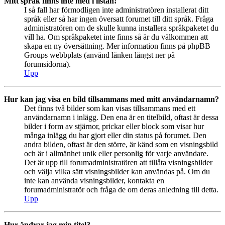
Mitt språk finns inte med i listan!
I så fall har förmodligen inte administratören installerat ditt
språk eller så har ingen översatt forumet till ditt språk. Fråga
administratören om de skulle kunna installera språkpaketet du
vill ha. Om språkpaketet inte finns så är du välkommen att
skapa en ny översättning. Mer information finns på phpBB
Groups webbplats (använd länken längst ner på
forumsidorna).
Upp
Hur kan jag visa en bild tillsammans med mitt användarnamn?
Det finns två bilder som kan visas tillsammans med ett
användarnamn i inlägg. Den ena är en titelbild, oftast är dessa
bilder i form av stjärnor, prickar eller block som visar hur
många inlägg du har gjort eller din status på forumet. Den
andra bilden, oftast är den större, är känd som en visningsbild
och är i allmänhet unik eller personlig för varje användare.
Det är upp till forumadministratören att tillåta visningsbilder
och välja vilka sätt visningsbilder kan användas på. Om du
inte kan använda visningsbilder, kontakta en
forumadministratör och fråga de om deras anledning till detta.
Upp
Hur ändrar jag min titel?