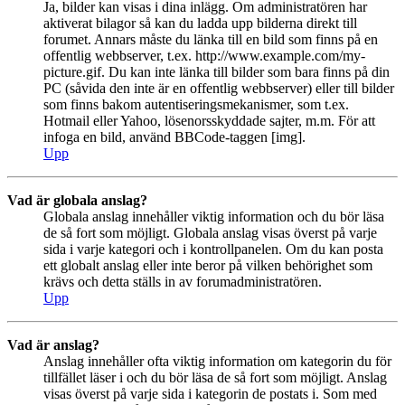
Ja, bilder kan visas i dina inlägg. Om administratören har
aktiverat bilagor så kan du ladda upp bilderna direkt till
forumet. Annars måste du länka till en bild som finns på en
offentlig webbserver, t.ex. http://www.example.com/my-
picture.gif. Du kan inte länka till bilder som bara finns på din
PC (såvida den inte är en offentlig webbserver) eller till bilder
som finns bakom autentiseringsmekanismer, som t.ex.
Hotmail eller Yahoo, lösenorsskyddade sajter, m.m. För att
infoga en bild, använd BBCode-taggen [img].
Upp
Vad är globala anslag?
Globala anslag innehåller viktig information och du bör läsa
de så fort som möjligt. Globala anslag visas överst på varje
sida i varje kategori och i kontrollpanelen. Om du kan posta
ett globalt anslag eller inte beror på vilken behörighet som
krävs och detta ställs in av forumadministratören.
Upp
Vad är anslag?
Anslag innehåller ofta viktig information om kategorin du för
tillfället läser i och du bör läsa de så fort som möjligt. Anslag
visas överst på varje sida i kategorin de postats i. Som med