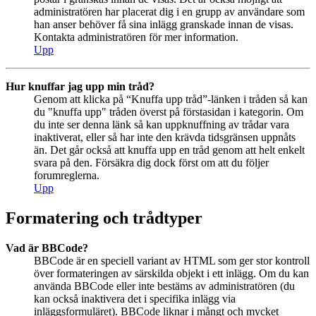
administratören har placerat dig i en grupp av användare som
han anser behöver få sina inlägg granskade innan de visas.
Kontakta administratören för mer information.
Upp
Hur knuffar jag upp min tråd?
Genom att klicka på “Knuffa upp tråd”-länken i tråden så kan
du "knuffa upp" tråden överst på förstasidan i kategorin. Om
du inte ser denna länk så kan uppknuffning av trådar vara
inaktiverat, eller så har inte den krävda tidsgränsen uppnåts
än. Det går också att knuffa upp en tråd genom att helt enkelt
svara på den. Försäkra dig dock först om att du följer
forumreglerna.
Upp
Formatering och trådtyper
Vad är BBCode?
BBCode är en speciell variant av HTML som ger stor kontroll
över formateringen av särskilda objekt i ett inlägg. Om du kan
använda BBCode eller inte bestäms av administratören (du
kan också inaktivera det i specifika inlägg via
inläggsformuläret). BBCode liknar i mångt och mycket