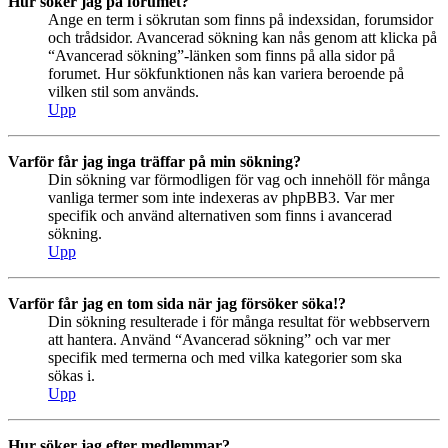
Hur söker jag på forumet?
Ange en term i sökrutan som finns på indexsidan, forumsidor
och trådsidor. Avancerad sökning kan nås genom att klicka på
“Avancerad sökning”-länken som finns på alla sidor på
forumet. Hur sökfunktionen nås kan variera beroende på
vilken stil som används.
Upp
Varför får jag inga träffar på min sökning?
Din sökning var förmodligen för vag och innehöll för många
vanliga termer som inte indexeras av phpBB3. Var mer
specifik och använd alternativen som finns i avancerad
sökning.
Upp
Varför får jag en tom sida när jag försöker söka!?
Din sökning resulterade i för många resultat för webbservern
att hantera. Använd “Avancerad sökning” och var mer
specifik med termerna och med vilka kategorier som ska
sökas i.
Upp
Hur söker jag efter medlemmar?