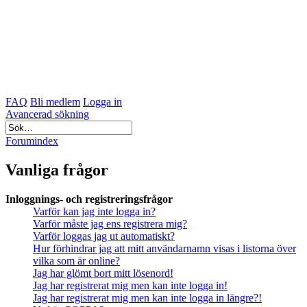
FAQ
Bli medlem
Logga in
Avancerad sökning
Forumindex
Vanliga frågor
Inloggnings- och registreringsfrågor
Varför kan jag inte logga in?
Varför måste jag ens registrera mig?
Varför loggas jag ut automatiskt?
Hur förhindrar jag att mitt användarnamn visas i listorna över
vilka som är online?
Jag har glömt bort mitt lösenord!
Jag har registrerat mig men kan inte logga in!
Jag har registrerat mig men kan inte logga in längre?!