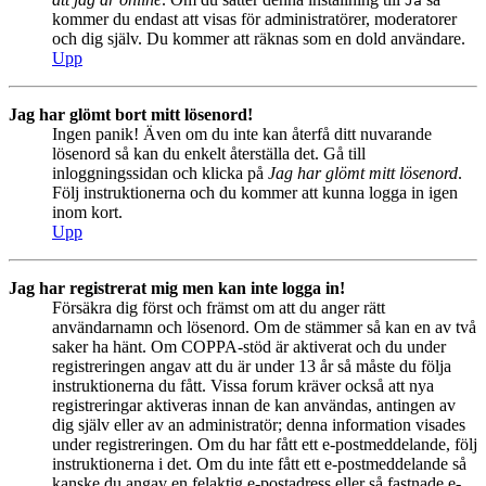
Ja
kommer du endast att visas för administratörer, moderatorer
och dig själv. Du kommer att räknas som en dold användare.
Upp
Jag har glömt bort mitt lösenord!
Ingen panik! Även om du inte kan återfå ditt nuvarande
lösenord så kan du enkelt återställa det. Gå till
inloggningssidan och klicka på
Jag har glömt mitt lösenord
.
Följ instruktionerna och du kommer att kunna logga in igen
inom kort.
Upp
Jag har registrerat mig men kan inte logga in!
Försäkra dig först och främst om att du anger rätt
användarnamn och lösenord. Om de stämmer så kan en av två
saker ha hänt. Om COPPA-stöd är aktiverat och du under
registreringen angav att du är under 13 år så måste du följa
instruktionerna du fått. Vissa forum kräver också att nya
registreringar aktiveras innan de kan användas, antingen av
dig själv eller av an administratör; denna information visades
under registreringen. Om du har fått ett e-postmeddelande, följ
instruktionerna i det. Om du inte fått ett e-postmeddelande så
kanske du angav en felaktig e-postadress eller så fastnade e-