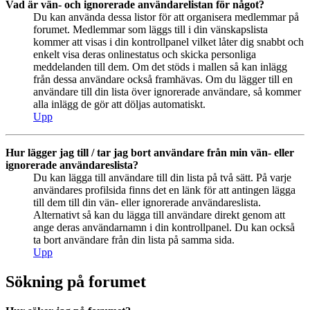
Vad är vän- och ignorerade användarelistan för något?
Du kan använda dessa listor för att organisera medlemmar på
forumet. Medlemmar som läggs till i din vänskapslista
kommer att visas i din kontrollpanel vilket låter dig snabbt och
enkelt visa deras onlinestatus och skicka personliga
meddelanden till dem. Om det stöds i mallen så kan inlägg
från dessa användare också framhävas. Om du lägger till en
användare till din lista över ignorerade användare, så kommer
alla inlägg de gör att döljas automatiskt.
Upp
Hur lägger jag till / tar jag bort användare från min vän- eller
ignorerade användareslista?
Du kan lägga till användare till din lista på två sätt. På varje
användares profilsida finns det en länk för att antingen lägga
till dem till din vän- eller ignorerade användareslista.
Alternativt så kan du lägga till användare direkt genom att
ange deras användarnamn i din kontrollpanel. Du kan också
ta bort användare från din lista på samma sida.
Upp
Sökning på forumet