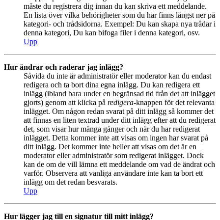
måste du registrera dig innan du kan skriva ett meddelande.
En lista över vilka behörigheter som du har finns längst ner på
kategori- och trådsidorna. Exempel: Du kan skapa nya trådar i
denna kategori, Du kan bifoga filer i denna kategori, osv.
Upp
Hur ändrar och raderar jag inlägg?
Såvida du inte är administratör eller moderator kan du endast
redigera och ta bort dina egna inlägg. Du kan redigera ett
inlägg (ibland bara under en begränsad tid från det att inlägget
gjorts) genom att klicka på
redigera
-knappen för det relevanta
inlägget. Om någon redan svarat på ditt inlägg så kommer det
att finnas en liten textrad under ditt inlägg efter att du redigerat
det, som visar hur många gånger och när du har redigerat
inlägget. Detta kommer inte att visas om ingen har svarat på
ditt inlägg. Det kommer inte heller att visas om det är en
moderator eller administratör som redigerat inlägget. Dock
kan de om de vill lämna ett meddelande om vad de ändrat och
varför. Observera att vanliga användare inte kan ta bort ett
inlägg om det redan besvarats.
Upp
Hur lägger jag till en signatur till mitt inlägg?