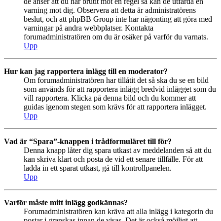
de anser att du har brutit mot en regel så kan de utfärda en
varning mot dig. Observera att detta är administratörens
beslut, och att phpBB Group inte har någonting att göra med
varningar på andra webbplatser. Kontakta
forumadministratören om du är osäker på varför du varnats.
Upp
Hur kan jag rapportera inlägg till en moderator?
Om forumadministratören har tillåtit det så ska du se en bild
som används för att rapportera inlägg bredvid inlägget som du
vill rapportera. Klicka på denna bild och du kommer att
guidas igenom stegen som krävs för att rapportera inlägget.
Upp
Vad är “Spara”-knappen i trådformuläret till för?
Denna knapp låter dig spara utkast av meddelanden så att du
kan skriva klart och posta de vid ett senare tillfälle. För att
ladda in ett sparat utkast, gå till kontrollpanelen.
Upp
Varför måste mitt inlägg godkännas?
Forumadministratören kan kräva att alla inlägg i kategorin du
postar i granskas innan de visas. Det är också möjligt att