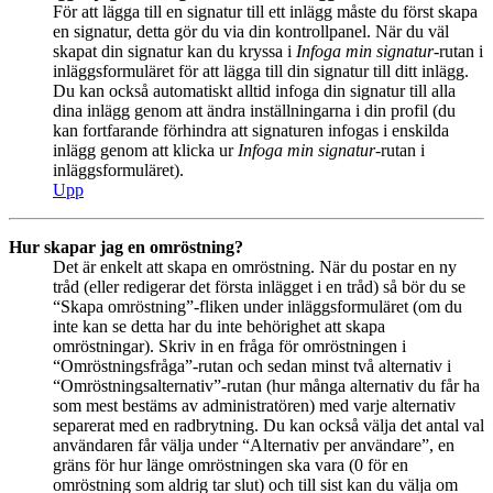
För att lägga till en signatur till ett inlägg måste du först skapa
en signatur, detta gör du via din kontrollpanel. När du väl
skapat din signatur kan du kryssa i
Infoga min signatur
-rutan i
inläggsformuläret för att lägga till din signatur till ditt inlägg.
Du kan också automatiskt alltid infoga din signatur till alla
dina inlägg genom att ändra inställningarna i din profil (du
kan fortfarande förhindra att signaturen infogas i enskilda
inlägg genom att klicka ur
Infoga min signatur
-rutan i
inläggsformuläret).
Upp
Hur skapar jag en omröstning?
Det är enkelt att skapa en omröstning. När du postar en ny
tråd (eller redigerar det första inlägget i en tråd) så bör du se
“Skapa omröstning”-fliken under inläggsformuläret (om du
inte kan se detta har du inte behörighet att skapa
omröstningar). Skriv in en fråga för omröstningen i
“Omröstningsfråga”-rutan och sedan minst två alternativ i
“Omröstningsalternativ”-rutan (hur många alternativ du får ha
som mest bestäms av administratören) med varje alternativ
separerat med en radbrytning. Du kan också välja det antal val
användaren får välja under “Alternativ per användare”, en
gräns för hur länge omröstningen ska vara (0 för en
omröstning som aldrig tar slut) och till sist kan du välja om