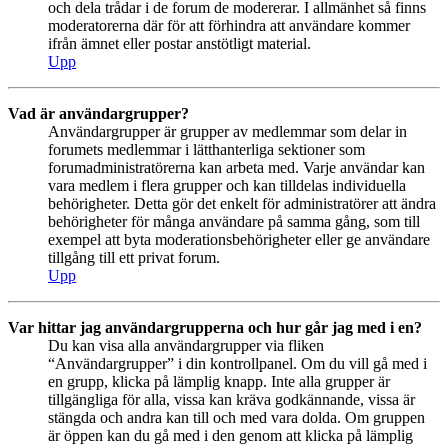
och dela trådar i de forum de modererar. I allmänhet så finns
moderatorerna där för att förhindra att användare kommer
ifrån ämnet eller postar anstötligt material.
Upp
Vad är användargrupper?
Användargrupper är grupper av medlemmar som delar in
forumets medlemmar i lätthanterliga sektioner som
forumadministratörerna kan arbeta med. Varje användar kan
vara medlem i flera grupper och kan tilldelas individuella
behörigheter. Detta gör det enkelt för administratörer att ändra
behörigheter för många användare på samma gång, som till
exempel att byta moderationsbehörigheter eller ge användare
tillgång till ett privat forum.
Upp
Var hittar jag användargrupperna och hur går jag med i en?
Du kan visa alla användargrupper via fliken
“Användargrupper” i din kontrollpanel. Om du vill gå med i
en grupp, klicka på lämplig knapp. Inte alla grupper är
tillgängliga för alla, vissa kan kräva godkännande, vissa är
stängda och andra kan till och med vara dolda. Om gruppen
är öppen kan du gå med i den genom att klicka på lämplig