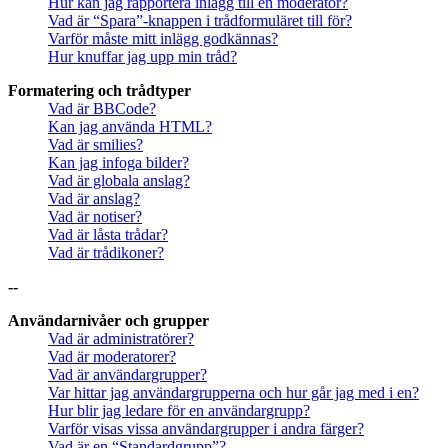
Hur kan jag rapportera inlägg till en moderator?
Vad är “Spara”-knappen i trådformuläret till för?
Varför måste mitt inlägg godkännas?
Hur knuffar jag upp min tråd?
Formatering och trådtyper
Vad är BBCode?
Kan jag använda HTML?
Vad är smilies?
Kan jag infoga bilder?
Vad är globala anslag?
Vad är anslag?
Vad är notiser?
Vad är låsta trådar?
Vad är trådikoner?
--
Användarnivåer och grupper
Vad är administratörer?
Vad är moderatorer?
Vad är användargrupper?
Var hittar jag användargrupperna och hur går jag med i en?
Hur blir jag ledare för en användargrupp?
Varför visas vissa användargrupper i andra färger?
Vad är en “Standardgrupp”?